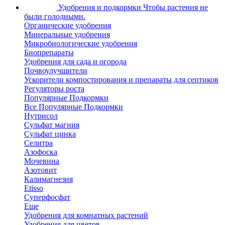
Удобрения и подкормки
Чтобы растения не
были голодными.
Органические удобрения
Минеральные удобрения
Микробиологические удобрения
Биопрепараты
Удобрения для сада и огорода
Почвоулучшители
Ускорители компостирования и препараты для септиков
Регуляторы роста
Популярные Подкормки
Все Популярные Подкормки
Нутрисол
Сульфат магния
Сульфат цинка
Селитра
Азофоска
Мочевина
Азотовит
Калимагнезия
Etisso
Суперфосфат
Еще
Удобрения для комнатных растений
Удобрения для цветов