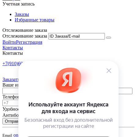
Учетная запись
Заказы
Избранные товары
Отслеживание заказа
Отслеживание заказа
Войти
Регистрация
Контакты
Контакты
+7(910)601-10-10
Пн-Пт: 9:00-18:00
Заказать обратный звонок
Ваше имя
Телефон
Удобное время
-
Антибот
Отправить
onsad@onsad.ru
Email