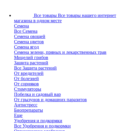
Все товары
Все товары нашего интернет
магазина в одном месте
Семена
Все Семена
Семена овощей
Семена цветов
Семена ягод
Семена зелени, пряных и лекарственных трав
Мицелий грибов
Защита растений
Все Защита растений
От вредителей
От болезней
От сорняков
Стимуляторы
Побелка и садовый вар
От грызунов и домашних паразитов
Антистресс
Биопрепараты
Еще
Удобрения и подкормки
Все Удобрения и подкормки