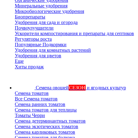
Органические удобрения
Минеральные удобрения
Микробиологические удобрения
Биопрепараты
Удобрения для сада и огорода
Почвоулучшители
Ускорители компостирования и препараты для септиков
Регуляторы роста
Популярные Подкормки
Удобрения для комнатных растений
Удобрения для цветов
Еще
Хиты продаж
Семена овощей
СЕЗОН
и ягодных культур
Семена томатов
Все Семена томатов
Семена ранних томатов
Семена томатов для теплицы
Томаты Черри
Семена детерминантных томатов
Семена экзотических томатов
Семена карликовых томатов
Семена томатов для балкона