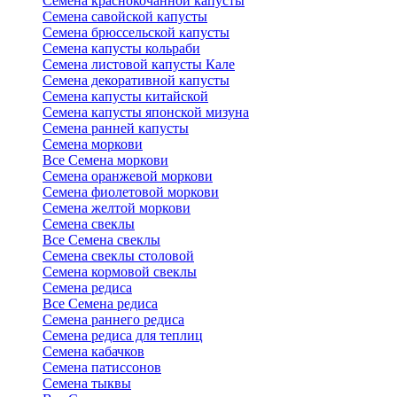
Семена краснокочанной капусты
Семена савойской капусты
Семена брюссельской капусты
Семена капусты кольраби
Семена листовой капусты Кале
Семена декоративной капусты
Семена капусты китайской
Семена капусты японской мизуна
Семена ранней капусты
Семена моркови
Все Семена моркови
Семена оранжевой моркови
Семена фиолетовой моркови
Семена желтой моркови
Семена свеклы
Все Семена свеклы
Семена свеклы столовой
Семена кормовой свеклы
Семена редиса
Все Семена редиса
Семена раннего редиса
Семена редиса для теплиц
Семена кабачков
Семена патиссонов
Семена тыквы