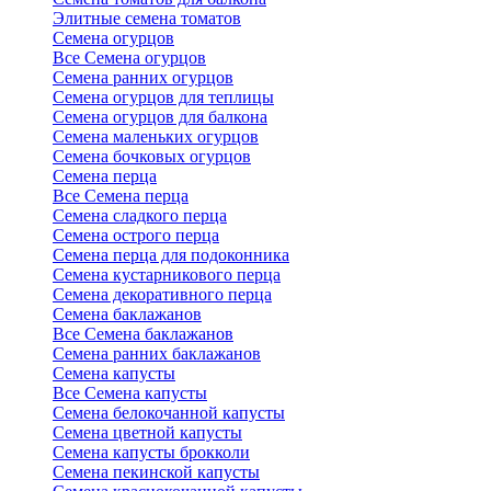
Элитные семена томатов
Семена огурцов
Все Семена огурцов
Семена ранних огурцов
Семена огурцов для теплицы
Семена огурцов для балкона
Семена маленьких огурцов
Семена бочковых огурцов
Семена перца
Все Семена перца
Семена сладкого перца
Семена острого перца
Семена перца для подоконника
Семена кустарникового перца
Семена декоративного перца
Семена баклажанов
Все Семена баклажанов
Семена ранних баклажанов
Семена капусты
Все Семена капусты
Семена белокочанной капусты
Семена цветной капусты
Семена капусты брокколи
Семена пекинской капусты