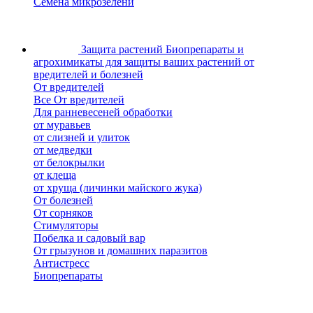
Семена микрозелени
Защита растений
Биопрепараты и
агрохимикаты для защиты ваших растений от
вредителей и болезней
От вредителей
Все От вредителей
Для ранневесеней обработки
от муравьев
от слизней и улиток
от медведки
от белокрылки
от клеща
от хруща (личинки майского жука)
От болезней
От сорняков
Стимуляторы
Побелка и садовый вар
От грызунов и домашних паразитов
Антистресс
Биопрепараты