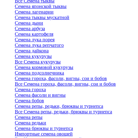
Все Семена тыквы
Семена японской тыквы
Семена лагенарии
Семена тыквы мускатной
Семена дыни
Семена арбуза
Семена картофеля
Семена лука порея
Семена лука репчатого
Семена дайкона
Семена кукурузы
Все Семена кукурузы
Семена кормовой кукурузы
Семена подсолнечника
Семена гороха, фасоли, вигны, сои и бобов
Все Семена гороха, фасоли, вигны, сои и бобов
Семена гороха
Семена фасоли и вигны
Семена бобов
Семена репы, редьки, брюквы и турнепса
Все Семена репы, редьки, брюквы и турнепса
Семена репы
Семена редьки
Семена брюквы и турнепса
Импортные семена овощей