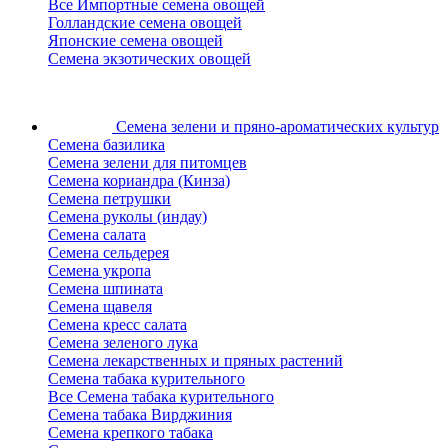
Все Импортные семена овощей
Голландские семена овощей
Японские семена овощей
Семена экзотических овощей
Семена зелени
и пряно-ароматических культур
Семена базилика
Семена зелени для питомцев
Семена кориандра (Кинза)
Семена петрушки
Семена руколы (индау)
Семена салата
Семена сельдерея
Семена укропа
Семена шпината
Семена щавеля
Семена кресс салата
Семена зеленого лука
Семена лекарственных и пряных растений
Семена табака курительного
Все Семена табака курительного
Семена табака Вирджиния
Семена крепкого табака