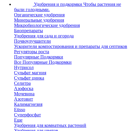
Удобрения и подкормки
Чтобы растения не
были голодными.
Органические удобрения
Минеральные удобрения
Микробиологические удобрения
Биопрепараты
Удобрения для сада и огорода
Почвоулучшители
Ускорители компостирования и препараты для септиков
Регуляторы роста
Популярные Подкормки
Все Популярные Подкормки
Нутрисол
Сульфат магния
Сульфат цинка
Селитра
Азофоска
Мочевина
Азотовит
Калимагнезия
Etisso
Суперфосфат
Еще
Удобрения для комнатных растений
Удобрения для цветов