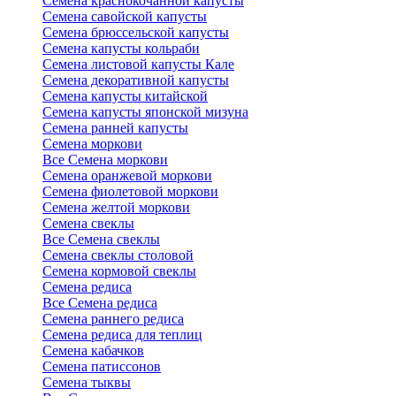
Семена краснокочанной капусты
Семена савойской капусты
Семена брюссельской капусты
Семена капусты кольраби
Семена листовой капусты Кале
Семена декоративной капусты
Семена капусты китайской
Семена капусты японской мизуна
Семена ранней капусты
Семена моркови
Все Семена моркови
Семена оранжевой моркови
Семена фиолетовой моркови
Семена желтой моркови
Семена свеклы
Все Семена свеклы
Семена свеклы столовой
Семена кормовой свеклы
Семена редиса
Все Семена редиса
Семена раннего редиса
Семена редиса для теплиц
Семена кабачков
Семена патиссонов
Семена тыквы