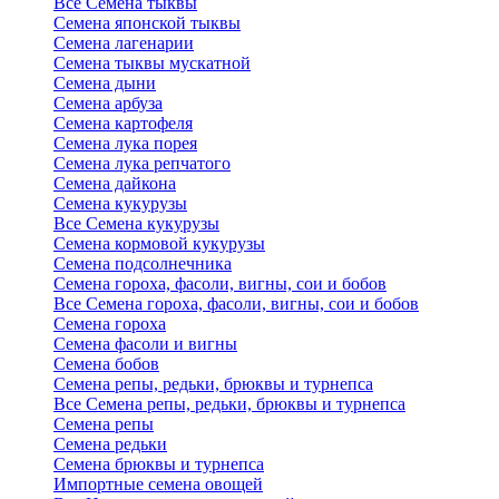
Все Семена тыквы
Семена японской тыквы
Семена лагенарии
Семена тыквы мускатной
Семена дыни
Семена арбуза
Семена картофеля
Семена лука порея
Семена лука репчатого
Семена дайкона
Семена кукурузы
Все Семена кукурузы
Семена кормовой кукурузы
Семена подсолнечника
Семена гороха, фасоли, вигны, сои и бобов
Все Семена гороха, фасоли, вигны, сои и бобов
Семена гороха
Семена фасоли и вигны
Семена бобов
Семена репы, редьки, брюквы и турнепса
Все Семена репы, редьки, брюквы и турнепса
Семена репы
Семена редьки
Семена брюквы и турнепса
Импортные семена овощей