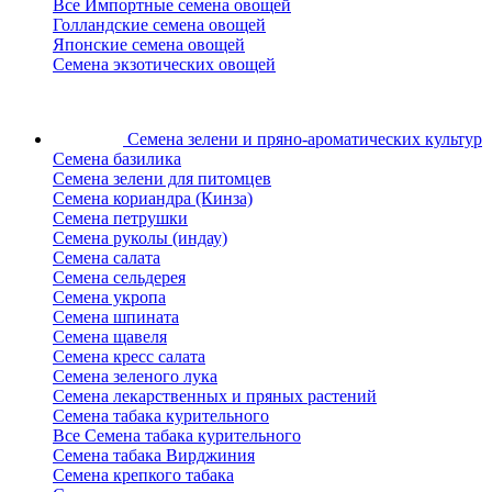
Все Импортные семена овощей
Голландские семена овощей
Японские семена овощей
Семена экзотических овощей
Семена зелени
и пряно-ароматических культур
Семена базилика
Семена зелени для питомцев
Семена кориандра (Кинза)
Семена петрушки
Семена руколы (индау)
Семена салата
Семена сельдерея
Семена укропа
Семена шпината
Семена щавеля
Семена кресс салата
Семена зеленого лука
Семена лекарственных и пряных растений
Семена табака курительного
Все Семена табака курительного
Семена табака Вирджиния
Семена крепкого табака