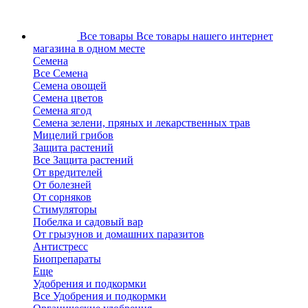
Все товары
Все товары нашего интернет
магазина в одном месте
Семена
Все Семена
Семена овощей
Семена цветов
Семена ягод
Семена зелени, пряных и лекарственных трав
Мицелий грибов
Защита растений
Все Защита растений
От вредителей
От болезней
От сорняков
Стимуляторы
Побелка и садовый вар
От грызунов и домашних паразитов
Антистресс
Биопрепараты
Еще
Удобрения и подкормки
Все Удобрения и подкормки