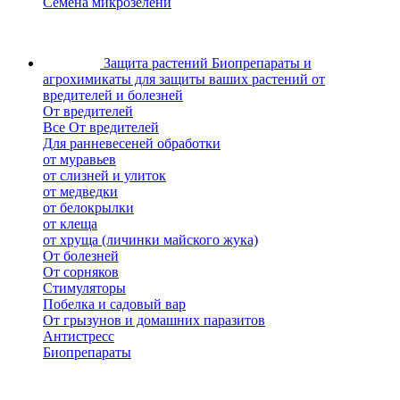
Семена микрозелени
Защита растений
Биопрепараты и
агрохимикаты для защиты ваших растений от
вредителей и болезней
От вредителей
Все От вредителей
Для ранневесеней обработки
от муравьев
от слизней и улиток
от медведки
от белокрылки
от клеща
от хруща (личинки майского жука)
От болезней
От сорняков
Стимуляторы
Побелка и садовый вар
От грызунов и домашних паразитов
Антистресс
Биопрепараты