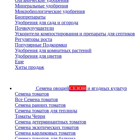
Органические удобрения
Минеральные удобрения
Микробиологические удобрения
Биопрепараты
Удобрения для сада и огорода
Почвоулучшители
Ускорители компостирования и препараты для септиков
Регуляторы роста
Популярные Подкормки
Удобрения для комнатных растений
Удобрения для цветов
Еще
Хиты продаж
Семена овощей
СЕЗОН
и ягодных культур
Семена томатов
Все Семена томатов
Семена ранних томатов
Семена томатов для теплицы
Томаты Черри
Семена детерминантных томатов
Семена экзотических томатов
Семена карликовых томатов
Семена томатов для балкона