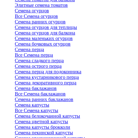
Элитные семена томатов
Семена огурцов
Все Семена огурцов
Семена ранних огурцов
Семена огурцов для теплицы
Семена огурцов для балкона
Семена маленьких огурцов
Семена бочковых огурцов
Семена перца
Все Семена перца
Семена сладкого перца
Семена острого перца
Семена перца для подоконника
Семена кустарникового перца
Семена декоративного перца
Семена баклажанов
Все Семена баклажанов
Семена ранних баклажанов
Семена капусты
Все Семена капусты
Семена белокочанной капусты
Семена цветной капусты
Семена капусты брокколи
Семена пекинской капусты