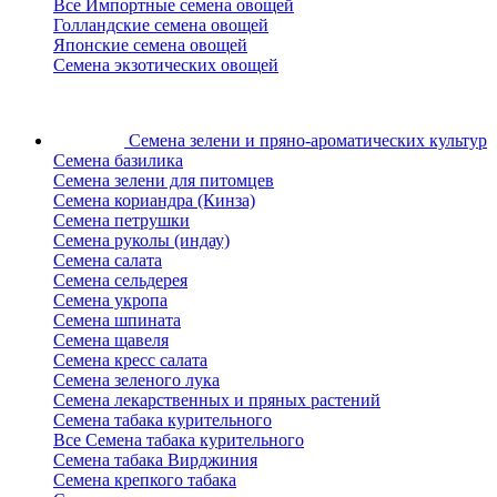
Все Импортные семена овощей
Голландские семена овощей
Японские семена овощей
Семена экзотических овощей
Семена зелени
и пряно-ароматических культур
Семена базилика
Семена зелени для питомцев
Семена кориандра (Кинза)
Семена петрушки
Семена руколы (индау)
Семена салата
Семена сельдерея
Семена укропа
Семена шпината
Семена щавеля
Семена кресс салата
Семена зеленого лука
Семена лекарственных и пряных растений
Семена табака курительного
Все Семена табака курительного
Семена табака Вирджиния
Семена крепкого табака