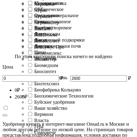
Минеральное
Садовая аптека
Агрикола
Органическое
СБТ
Агрис
Органо-минеральное
Сила жизни
Агровит
Гранулированное
Сотка
Агромастер
Водорастворимое
Унифлор
БакСиб
Для рассады
Фарт
БашИнком
Для осенней подкормки
Фаско
Биоабсолют
Для раскисления почв
Фертика
Биогумус Про
Цион
Биокомплекс
По этим критериям поиска ничего не найдено
Экодачник
Биомастер
Биомедхим
Цена
Биосинтез
Биотехнологии
₽
–
₽
Биотехсоюз
Биофабрика Кольцово
0
₽
Биохимические Технологии
2600
₽
Буйские удобрения
Ваше хозяйство
Вермион
Власта
Удобрения купить в интернет-магазине Onsad.ru в Москве и
Гера
любом другом регионе по низкой цене. На страницах товаров
Гомеовече
представлена подробная информация, условия доставки по