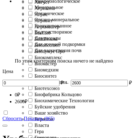
Микробиологическое
Август
Минеральное
Агрикола
Органическое
Агрис
Органо-минеральное
Агровит
Гранулированное
Агромастер
Водорастворимое
БакСиб
Для рассады
БашИнком
Для осенней подкормки
Биоабсолют
Для раскисления почв
Биогумус Про
Биокомплекс
По этим критериям поиска ничего не найдено
Биомастер
Биомедхим
Цена
Биосинтез
Биотехнологии
₽
–
₽
Биотехсоюз
Биофабрика Кольцово
0
₽
Биохимические Технологии
2600
₽
Буйские удобрения
Ваше хозяйство
Сбросить
Показать (865)
Вермион
Власта
Гера
Гомеовече