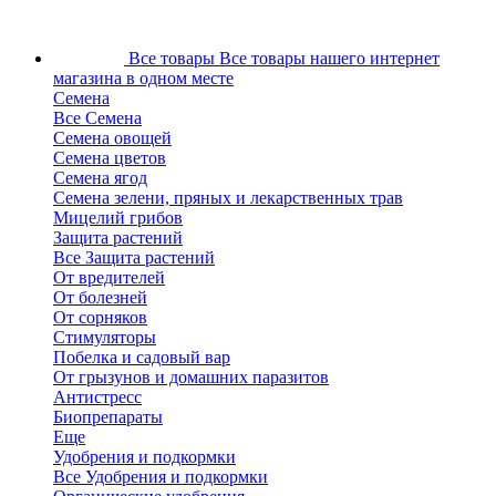
Все товары
Все товары нашего интернет
магазина в одном месте
Семена
Все Семена
Семена овощей
Семена цветов
Семена ягод
Семена зелени, пряных и лекарственных трав
Мицелий грибов
Защита растений
Все Защита растений
От вредителей
От болезней
От сорняков
Стимуляторы
Побелка и садовый вар
От грызунов и домашних паразитов
Антистресс
Биопрепараты
Еще
Удобрения и подкормки
Все Удобрения и подкормки