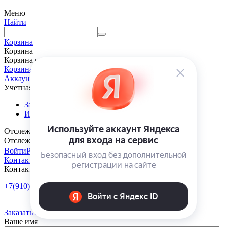
Меню
Найти
Корзина
Корзина
Корзина пуста
Корзина
Аккаунт
Учетная запись
Заказы
Избранные товары
Отслеживание заказа
Отслеживание заказа
Войти
Регистрация
Контакты
Контакты
+7(910)601-10-10
Пн-Пт: 9:00-18:00
Заказать обратный звонок
Ваше имя