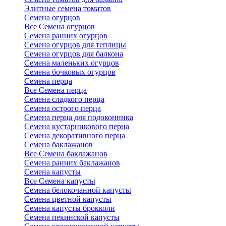
Элитные семена томатов
Семена огурцов
Все Семена огурцов
Семена ранних огурцов
Семена огурцов для теплицы
Семена огурцов для балкона
Семена маленьких огурцов
Семена бочковых огурцов
Семена перца
Все Семена перца
Семена сладкого перца
Семена острого перца
Семена перца для подоконника
Семена кустарникового перца
Семена декоративного перца
Семена баклажанов
Все Семена баклажанов
Семена ранних баклажанов
Семена капусты
Все Семена капусты
Семена белокочанной капусты
Семена цветной капусты
Семена капусты брокколи
Семена пекинской капусты