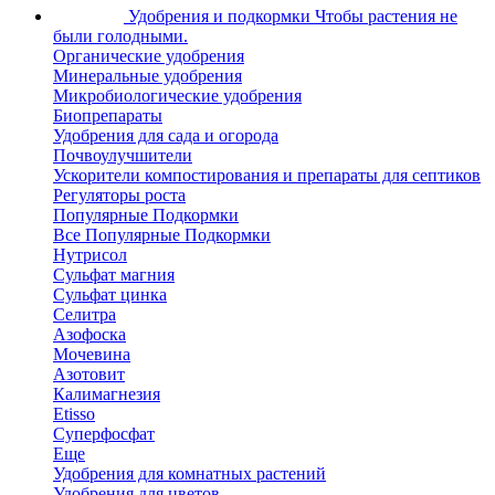
Удобрения и подкормки
Чтобы растения не
были голодными.
Органические удобрения
Минеральные удобрения
Микробиологические удобрения
Биопрепараты
Удобрения для сада и огорода
Почвоулучшители
Ускорители компостирования и препараты для септиков
Регуляторы роста
Популярные Подкормки
Все Популярные Подкормки
Нутрисол
Сульфат магния
Сульфат цинка
Селитра
Азофоска
Мочевина
Азотовит
Калимагнезия
Etisso
Суперфосфат
Еще
Удобрения для комнатных растений
Удобрения для цветов