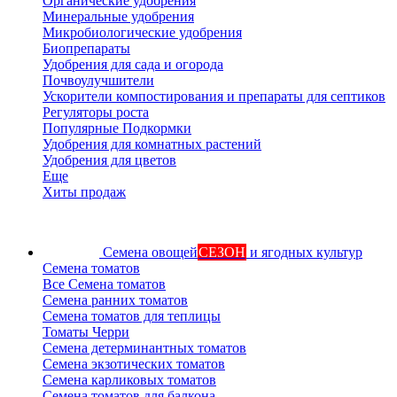
Органические удобрения
Минеральные удобрения
Микробиологические удобрения
Биопрепараты
Удобрения для сада и огорода
Почвоулучшители
Ускорители компостирования и препараты для септиков
Регуляторы роста
Популярные Подкормки
Удобрения для комнатных растений
Удобрения для цветов
Еще
Хиты продаж
Семена овощей
СЕЗОН
и ягодных культур
Семена томатов
Все Семена томатов
Семена ранних томатов
Семена томатов для теплицы
Томаты Черри
Семена детерминантных томатов
Семена экзотических томатов
Семена карликовых томатов
Семена томатов для балкона