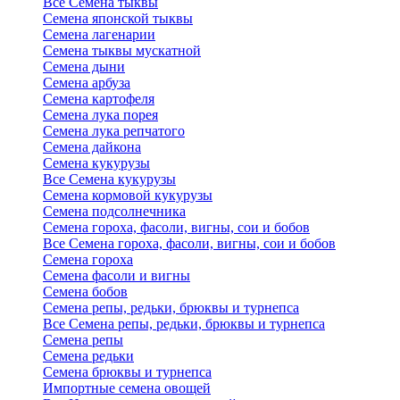
Все Семена тыквы
Семена японской тыквы
Семена лагенарии
Семена тыквы мускатной
Семена дыни
Семена арбуза
Семена картофеля
Семена лука порея
Семена лука репчатого
Семена дайкона
Семена кукурузы
Все Семена кукурузы
Семена кормовой кукурузы
Семена подсолнечника
Семена гороха, фасоли, вигны, сои и бобов
Все Семена гороха, фасоли, вигны, сои и бобов
Семена гороха
Семена фасоли и вигны
Семена бобов
Семена репы, редьки, брюквы и турнепса
Все Семена репы, редьки, брюквы и турнепса
Семена репы
Семена редьки
Семена брюквы и турнепса
Импортные семена овощей