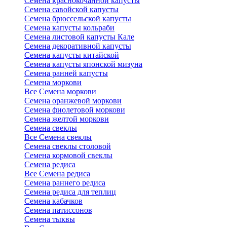
Семена краснокочанной капусты
Семена савойской капусты
Семена брюссельской капусты
Семена капусты кольраби
Семена листовой капусты Кале
Семена декоративной капусты
Семена капусты китайской
Семена капусты японской мизуна
Семена ранней капусты
Семена моркови
Все Семена моркови
Семена оранжевой моркови
Семена фиолетовой моркови
Семена желтой моркови
Семена свеклы
Все Семена свеклы
Семена свеклы столовой
Семена кормовой свеклы
Семена редиса
Все Семена редиса
Семена раннего редиса
Семена редиса для теплиц
Семена кабачков
Семена патиссонов
Семена тыквы