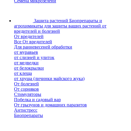
Семена микрозелени
Защита растений
Биопрепараты и
агрохимикаты для защиты ваших растений от
вредителей и болезней
От вредителей
Все От вредителей
Для ранневесеней обработки
от муравьев
от слизней и улиток
от медведки
от белокрылки
от клеща
от хруща (личинки майского жука)
От болезней
От сорняков
Стимуляторы
Побелка и садовый вар
От грызунов и домашних паразитов
Антистресс
Биопрепараты