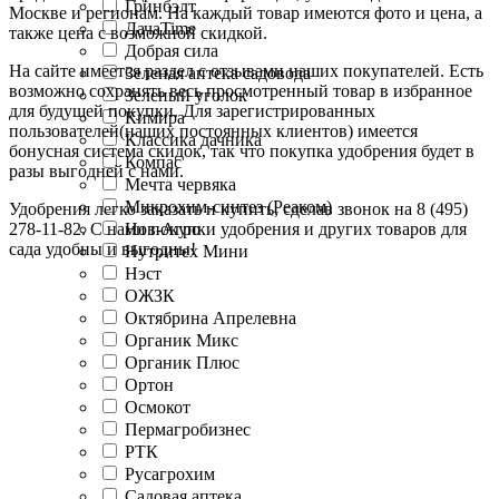
Гринбэлт
Москве и регионам. На каждый товар имеются фото и цена, а
ДачаTime
также цена с возможной скидкой.
Добрая сила
На сайте имеется раздел с отзывами наших покупателей. Есть
Зеленая аптека садовода
возможно сохранять весь просмотренный товар в избранное
Зеленый уголок
для будущей покупки. Для зарегистрированных
Кимира
пользователей(наших постоянных клиентов) имеется
Классика дачника
бонусная система скидок, так что покупка удобрения будет в
Компас
разы выгодней с нами.
Мечта червяка
Микрохим-синтез (Реаком)
Удобрения легко заказать и купить, сделав звонок на 8 (495)
278-11-82. С нами покупки удобрения и других товаров для
Нов-Агро
сада удобны и выгодны!
Нутритех Мини
Нэст
ОЖЗК
Октябрина Апрелевна
Органик Микс
Органик Плюс
Ортон
Осмокот
Пермагробизнес
РТК
Русагрохим
Садовая аптека