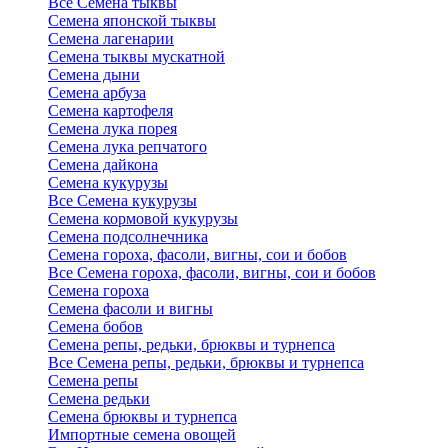
Все Семена тыквы
Семена японской тыквы
Семена лагенарии
Семена тыквы мускатной
Семена дыни
Семена арбуза
Семена картофеля
Семена лука порея
Семена лука репчатого
Семена дайкона
Семена кукурузы
Все Семена кукурузы
Семена кормовой кукурузы
Семена подсолнечника
Семена гороха, фасоли, вигны, сои и бобов
Все Семена гороха, фасоли, вигны, сои и бобов
Семена гороха
Семена фасоли и вигны
Семена бобов
Семена репы, редьки, брюквы и турнепса
Все Семена репы, редьки, брюквы и турнепса
Семена репы
Семена редьки
Семена брюквы и турнепса
Импортные семена овощей