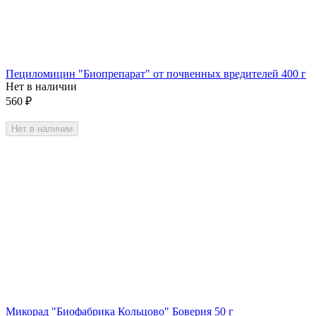
Пециломицин "Биопрепарат" от почвенных вредителей 400 г
Нет в наличии
560
₽
Нет в наличии
Микорад "Биофабрика Кольцово" Боверия 50 г