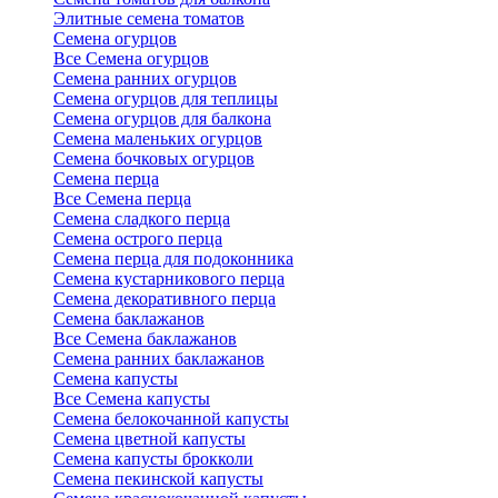
Элитные семена томатов
Семена огурцов
Все Семена огурцов
Семена ранних огурцов
Семена огурцов для теплицы
Семена огурцов для балкона
Семена маленьких огурцов
Семена бочковых огурцов
Семена перца
Все Семена перца
Семена сладкого перца
Семена острого перца
Семена перца для подоконника
Семена кустарникового перца
Семена декоративного перца
Семена баклажанов
Все Семена баклажанов
Семена ранних баклажанов
Семена капусты
Все Семена капусты
Семена белокочанной капусты
Семена цветной капусты
Семена капусты брокколи
Семена пекинской капусты