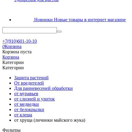
Новинки
Новые товары в интернет магазине
+7(910)601-10-10
0
Корзина
Корзина пуста
Корзина
Категории
Категории
Защита растений
От вредителей
Для ранневесеней обработки
от муравьев
от слизней и улиток
от медведки
от белокрылки
от клеща
от хруща (личинки майского жука)
Фильтры