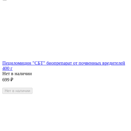
Пециломицин "СБТ" биопрепарат от почвенных вредителей
400 г
Нет в наличии
699
₽
Нет в наличии