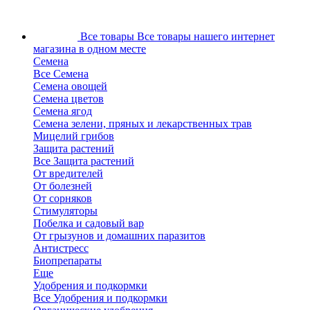
Все товары
Все товары нашего интернет
магазина в одном месте
Семена
Все Семена
Семена овощей
Семена цветов
Семена ягод
Семена зелени, пряных и лекарственных трав
Мицелий грибов
Защита растений
Все Защита растений
От вредителей
От болезней
От сорняков
Стимуляторы
Побелка и садовый вар
От грызунов и домашних паразитов
Антистресс
Биопрепараты
Еще
Удобрения и подкормки
Все Удобрения и подкормки