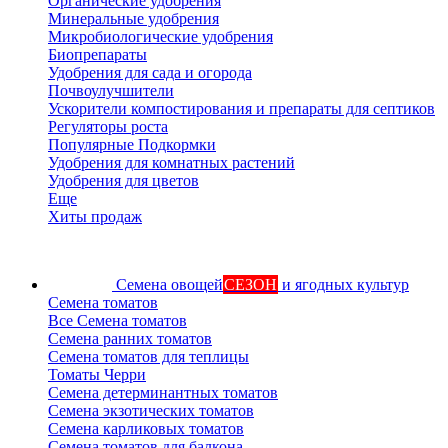
Органические удобрения
Минеральные удобрения
Микробиологические удобрения
Биопрепараты
Удобрения для сада и огорода
Почвоулучшители
Ускорители компостирования и препараты для септиков
Регуляторы роста
Популярные Подкормки
Удобрения для комнатных растений
Удобрения для цветов
Еще
Хиты продаж
Семена овощей
СЕЗОН
и ягодных культур
Семена томатов
Все Семена томатов
Семена ранних томатов
Семена томатов для теплицы
Томаты Черри
Семена детерминантных томатов
Семена экзотических томатов
Семена карликовых томатов
Семена томатов для балкона