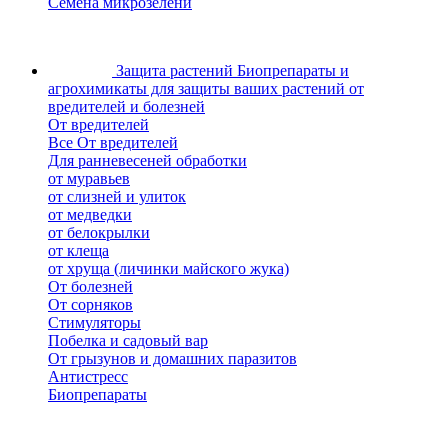
Семена микрозелени
Защита растений
Биопрепараты и
агрохимикаты для защиты ваших растений от
вредителей и болезней
От вредителей
Все От вредителей
Для ранневесеней обработки
от муравьев
от слизней и улиток
от медведки
от белокрылки
от клеща
от хруща (личинки майского жука)
От болезней
От сорняков
Стимуляторы
Побелка и садовый вар
От грызунов и домашних паразитов
Антистресс
Биопрепараты