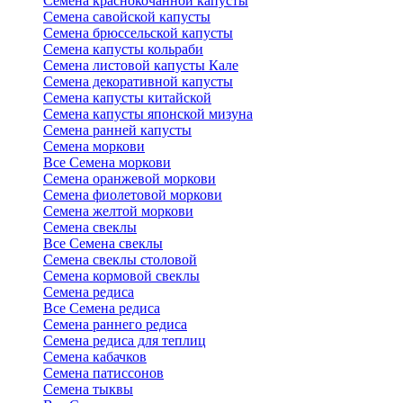
Семена краснокочанной капусты
Семена савойской капусты
Семена брюссельской капусты
Семена капусты кольраби
Семена листовой капусты Кале
Семена декоративной капусты
Семена капусты китайской
Семена капусты японской мизуна
Семена ранней капусты
Семена моркови
Все Семена моркови
Семена оранжевой моркови
Семена фиолетовой моркови
Семена желтой моркови
Семена свеклы
Все Семена свеклы
Семена свеклы столовой
Семена кормовой свеклы
Семена редиса
Все Семена редиса
Семена раннего редиса
Семена редиса для теплиц
Семена кабачков
Семена патиссонов
Семена тыквы