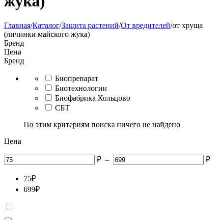
жука)
Главная
/
Каталог
/
Защита растений
/
От вредителей
/
от хруща
(личинки майского жука)
Бренд
Цена
Бренд
Биопрепарат
Биотехнологии
Биофабрика Кольцово
СБТ
По этим критериям поиска ничего не найдено
Цена
₽
–
₽
75
₽
699
₽