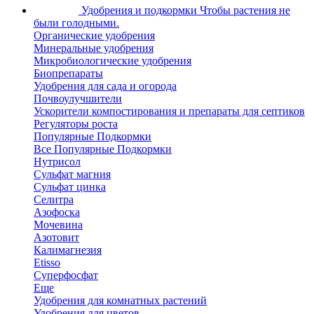
Удобрения и подкормки
Чтобы растения не
были голодными.
Органические удобрения
Минеральные удобрения
Микробиологические удобрения
Биопрепараты
Удобрения для сада и огорода
Почвоулучшители
Ускорители компостирования и препараты для септиков
Регуляторы роста
Популярные Подкормки
Все Популярные Подкормки
Нутрисол
Сульфат магния
Сульфат цинка
Селитра
Азофоска
Мочевина
Азотовит
Калимагнезия
Etisso
Суперфосфат
Еще
Удобрения для комнатных растений
Удобрения для цветов