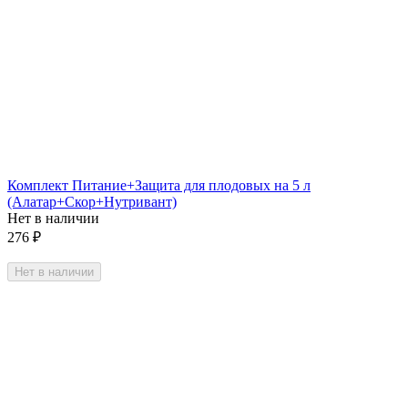
Комплект Питание+Защита для плодовых на 5 л
(Алатар+Скор+Нутривант)
Нет в наличии
276
₽
Нет в наличии