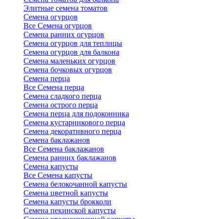
Элитные семена томатов
Семена огурцов
Все Семена огурцов
Семена ранних огурцов
Семена огурцов для теплицы
Семена огурцов для балкона
Семена маленьких огурцов
Семена бочковых огурцов
Семена перца
Все Семена перца
Семена сладкого перца
Семена острого перца
Семена перца для подоконника
Семена кустарникового перца
Семена декоративного перца
Семена баклажанов
Все Семена баклажанов
Семена ранних баклажанов
Семена капусты
Все Семена капусты
Семена белокочанной капусты
Семена цветной капусты
Семена капусты брокколи
Семена пекинской капусты