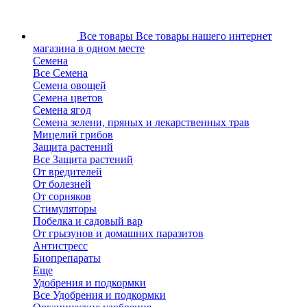
Все товары
Все товары нашего интернет
магазина в одном месте
Семена
Все Семена
Семена овощей
Семена цветов
Семена ягод
Семена зелени, пряных и лекарственных трав
Мицелий грибов
Защита растений
Все Защита растений
От вредителей
От болезней
От сорняков
Стимуляторы
Побелка и садовый вар
От грызунов и домашних паразитов
Антистресс
Биопрепараты
Еще
Удобрения и подкормки
Все Удобрения и подкормки