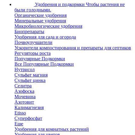
Удобрения и подкормки
Чтобы растения не
были голодными.
Органические удобрения
Минеральные удобрения
Микробиологические удобрения
Биопрепараты
Удобрения для сада и огорода
Почвоулучшители
Ускорители компостирования и препараты для септиков
Регуляторы роста
Популярные Подкормки
Все Популярные Подкормки
Нутрисол
Сульфат магния
Сульфат цинка
Селитра
Азофоска
Мочевина
Азотовит
Калимагнезия
Etisso
Суперфосфат
Еще
Удобрения для комнатных растений
Удобрения для цветов