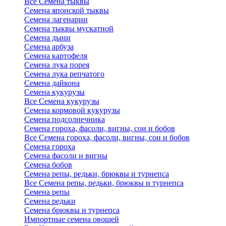
Все Семена тыквы
Семена японской тыквы
Семена лагенарии
Семена тыквы мускатной
Семена дыни
Семена арбуза
Семена картофеля
Семена лука порея
Семена лука репчатого
Семена дайкона
Семена кукурузы
Все Семена кукурузы
Семена кормовой кукурузы
Семена подсолнечника
Семена гороха, фасоли, вигны, сои и бобов
Все Семена гороха, фасоли, вигны, сои и бобов
Семена гороха
Семена фасоли и вигны
Семена бобов
Семена репы, редьки, брюквы и турнепса
Все Семена репы, редьки, брюквы и турнепса
Семена репы
Семена редьки
Семена брюквы и турнепса
Импортные семена овощей