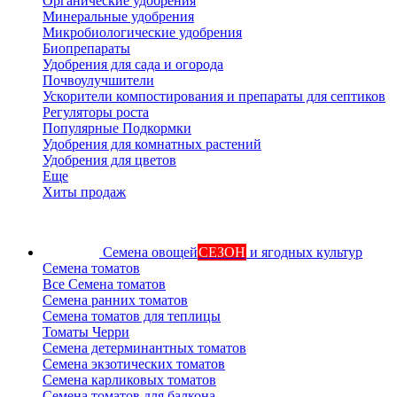
Органические удобрения
Минеральные удобрения
Микробиологические удобрения
Биопрепараты
Удобрения для сада и огорода
Почвоулучшители
Ускорители компостирования и препараты для септиков
Регуляторы роста
Популярные Подкормки
Удобрения для комнатных растений
Удобрения для цветов
Еще
Хиты продаж
Семена овощей
СЕЗОН
и ягодных культур
Семена томатов
Все Семена томатов
Семена ранних томатов
Семена томатов для теплицы
Томаты Черри
Семена детерминантных томатов
Семена экзотических томатов
Семена карликовых томатов
Семена томатов для балкона