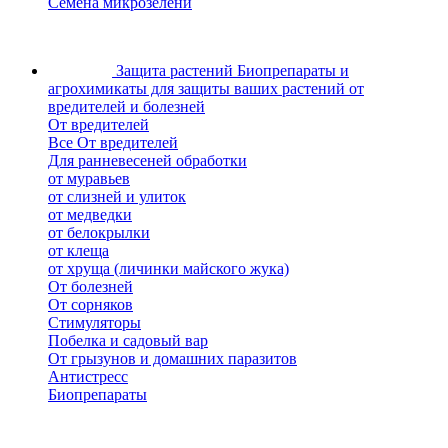
Семена микрозелени
Защита растений
Биопрепараты и
агрохимикаты для защиты ваших растений от
вредителей и болезней
От вредителей
Все От вредителей
Для ранневесеней обработки
от муравьев
от слизней и улиток
от медведки
от белокрылки
от клеща
от хруща (личинки майского жука)
От болезней
От сорняков
Стимуляторы
Побелка и садовый вар
От грызунов и домашних паразитов
Антистресс
Биопрепараты