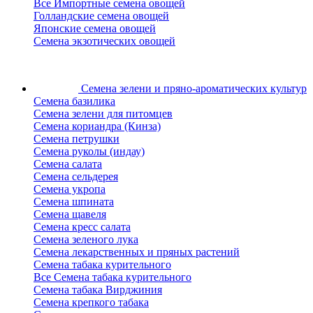
Все Импортные семена овощей
Голландские семена овощей
Японские семена овощей
Семена экзотических овощей
Семена зелени
и пряно-ароматических культур
Семена базилика
Семена зелени для питомцев
Семена кориандра (Кинза)
Семена петрушки
Семена руколы (индау)
Семена салата
Семена сельдерея
Семена укропа
Семена шпината
Семена щавеля
Семена кресс салата
Семена зеленого лука
Семена лекарственных и пряных растений
Семена табака курительного
Все Семена табака курительного
Семена табака Вирджиния
Семена крепкого табака