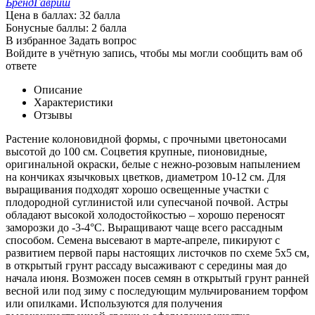
Бренд
Гавриш
Цена в баллах:
32 балла
Бонусные баллы:
2 балла
В избранное
Задать вопрос
Войдите в учётную запись, чтобы мы могли сообщить вам об
ответе
Описание
Характеристики
Отзывы
Растение колоновидной формы, с прочными цветоносами
высотой до 100 см. Соцветия крупные, пионовидные,
оригинальной окраски, белые с нежно-розовым напылением
на кончиках язычковых цветков, диаметром 10-12 см. Для
выращивания подходят хорошо освещенные участки с
плодородной суглинистой или супесчаной почвой. Астры
обладают высокой холодостойкостью – хорошо переносят
заморозки до -3-4°C. Выращивают чаще всего рассадным
способом. Семена высевают в марте-апреле, пикируют с
развитием первой пары настоящих листочков по схеме 5х5 см,
в открытый грунт рассаду высаживают с середины мая до
начала июня. Возможен посев семян в открытый грунт ранней
весной или под зиму с последующим мульчированием торфом
или опилками. Используются для получения