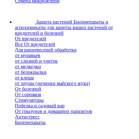
Семена микрозелени
Защита растений
Биопрепараты и
агрохимикаты для защиты ваших растений от
вредителей и болезней
От вредителей
Все От вредителей
Для ранневесеней обработки
от муравьев
от слизней и улиток
от медведки
от белокрылки
от клеща
от хруща (личинки майского жука)
От болезней
От сорняков
Стимуляторы
Побелка и садовый вар
От грызунов и домашних паразитов
Антистресс
Биопрепараты