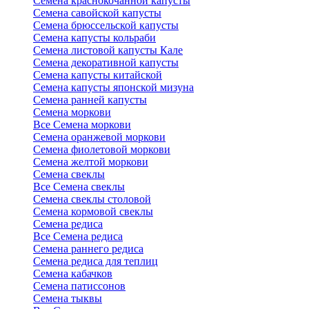
Семена краснокочанной капусты
Семена савойской капусты
Семена брюссельской капусты
Семена капусты кольраби
Семена листовой капусты Кале
Семена декоративной капусты
Семена капусты китайской
Семена капусты японской мизуна
Семена ранней капусты
Семена моркови
Все Семена моркови
Семена оранжевой моркови
Семена фиолетовой моркови
Семена желтой моркови
Семена свеклы
Все Семена свеклы
Семена свеклы столовой
Семена кормовой свеклы
Семена редиса
Все Семена редиса
Семена раннего редиса
Семена редиса для теплиц
Семена кабачков
Семена патиссонов
Семена тыквы