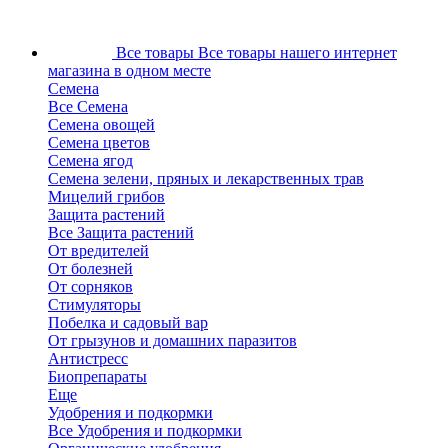
Все товары
Все товары нашего интернет
магазина в одном месте
Семена
Все Семена
Семена овощей
Семена цветов
Семена ягод
Семена зелени, пряных и лекарственных трав
Мицелий грибов
Защита растений
Все Защита растений
От вредителей
От болезней
От сорняков
Стимуляторы
Побелка и садовый вар
От грызунов и домашних паразитов
Антистресс
Биопрепараты
Еще
Удобрения и подкормки
Все Удобрения и подкормки