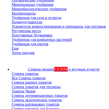
Органические удобрения
Минеральные удобрения
Микробиологические удобрения
Биопрепараты
Удобрения для сада и огорода
Почвоулучшители
Ускорители компостирования и препараты для септиков
Регуляторы роста
Популярные Подкормки
Удобрения для комнатных растений
Удобрения для цветов
Еще
Хиты продаж
Семена овощей
СЕЗОН
и ягодных культур
Семена томатов
Все Семена томатов
Семена ранних томатов
Семена томатов для теплицы
Томаты Черри
Семена детерминантных томатов
Семена экзотических томатов
Семена карликовых томатов
Семена томатов для балкона