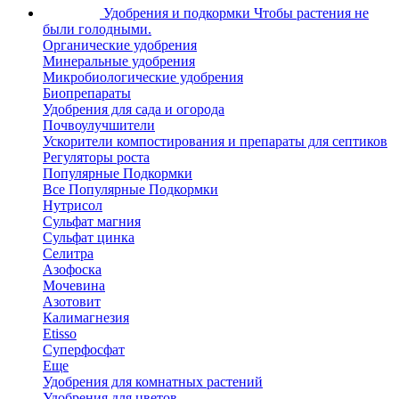
Удобрения и подкормки
Чтобы растения не
были голодными.
Органические удобрения
Минеральные удобрения
Микробиологические удобрения
Биопрепараты
Удобрения для сада и огорода
Почвоулучшители
Ускорители компостирования и препараты для септиков
Регуляторы роста
Популярные Подкормки
Все Популярные Подкормки
Нутрисол
Сульфат магния
Сульфат цинка
Селитра
Азофоска
Мочевина
Азотовит
Калимагнезия
Etisso
Суперфосфат
Еще
Удобрения для комнатных растений
Удобрения для цветов