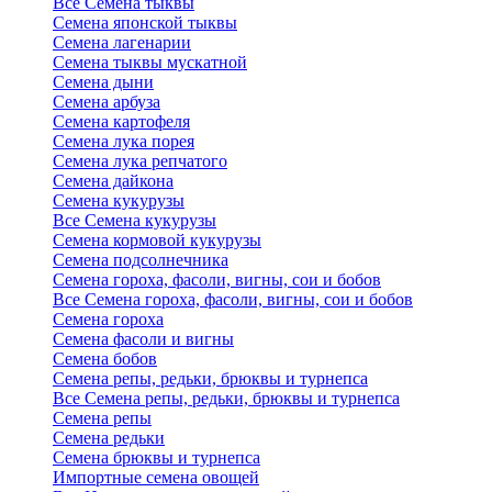
Все Семена тыквы
Семена японской тыквы
Семена лагенарии
Семена тыквы мускатной
Семена дыни
Семена арбуза
Семена картофеля
Семена лука порея
Семена лука репчатого
Семена дайкона
Семена кукурузы
Все Семена кукурузы
Семена кормовой кукурузы
Семена подсолнечника
Семена гороха, фасоли, вигны, сои и бобов
Все Семена гороха, фасоли, вигны, сои и бобов
Семена гороха
Семена фасоли и вигны
Семена бобов
Семена репы, редьки, брюквы и турнепса
Все Семена репы, редьки, брюквы и турнепса
Семена репы
Семена редьки
Семена брюквы и турнепса
Импортные семена овощей