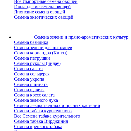
Все Импортные семена овощей
Голландские семена овощей
Японские семена овощей
Семена экзотических овощей
Семена зелени
и пряно-ароматических культур
Семена базилика
Семена зелени для питомцев
Семена кориандра (Кинза)
Семена петрушки
Семена руколы (индау)
Семена салата
Семена сельдерея
Семена укропа
Семена шпината
Семена щавеля
Семена кресс салата
Семена зеленого лука
Семена лекарственных и пряных растений
Семена табака курительного
Все Семена табака курительного
Семена табака Вирджиния
Семена крепкого табака