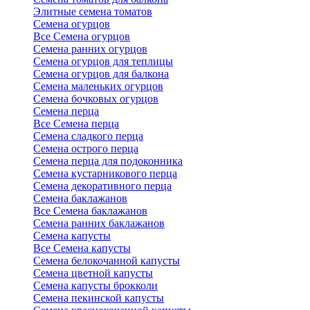
Элитные семена томатов
Семена огурцов
Все Семена огурцов
Семена ранних огурцов
Семена огурцов для теплицы
Семена огурцов для балкона
Семена маленьких огурцов
Семена бочковых огурцов
Семена перца
Все Семена перца
Семена сладкого перца
Семена острого перца
Семена перца для подоконника
Семена кустарникового перца
Семена декоративного перца
Семена баклажанов
Все Семена баклажанов
Семена ранних баклажанов
Семена капусты
Все Семена капусты
Семена белокочанной капусты
Семена цветной капусты
Семена капусты брокколи
Семена пекинской капусты