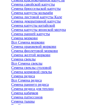
Семена краснокочанной капусты
Семена савойской капусты
Семена брюссельской капусты
Семена капусты кольраби
Семена листовой капусты Кале
Семена декоративной капусты
Семена капусты китайской
Семена капусты японской мизуна
Семена ранней капусты
Семена моркови
Все Семена моркови
Семена оранжевой моркови
Семена фиолетовой моркови
Семена желтой моркови
Семена свеклы
Все Семена свеклы
Семена свеклы столовой
Семена кормовой свеклы
Семена редиса
Все Семена редиса
Семена раннего редиса
Семена редиса для теплиц
Семена кабачков
Семена патиссонов
Семена тыквы