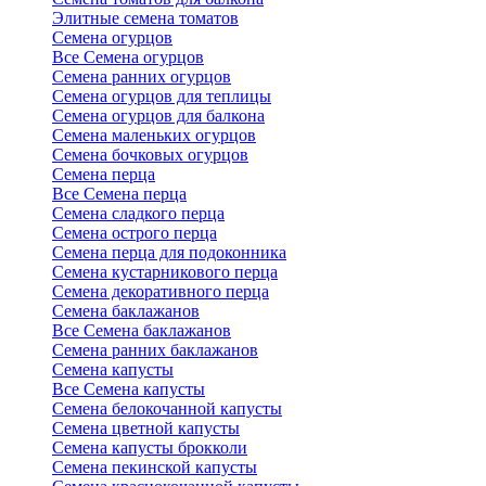
Элитные семена томатов
Семена огурцов
Все Семена огурцов
Семена ранних огурцов
Семена огурцов для теплицы
Семена огурцов для балкона
Семена маленьких огурцов
Семена бочковых огурцов
Семена перца
Все Семена перца
Семена сладкого перца
Семена острого перца
Семена перца для подоконника
Семена кустарникового перца
Семена декоративного перца
Семена баклажанов
Все Семена баклажанов
Семена ранних баклажанов
Семена капусты
Все Семена капусты
Семена белокочанной капусты
Семена цветной капусты
Семена капусты брокколи
Семена пекинской капусты