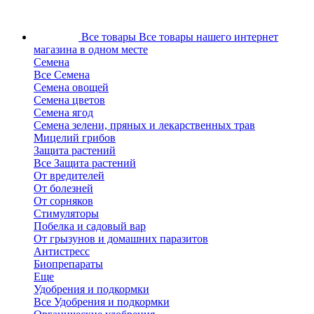
Все товары
Все товары нашего интернет
магазина в одном месте
Семена
Все Семена
Семена овощей
Семена цветов
Семена ягод
Семена зелени, пряных и лекарственных трав
Мицелий грибов
Защита растений
Все Защита растений
От вредителей
От болезней
От сорняков
Стимуляторы
Побелка и садовый вар
От грызунов и домашних паразитов
Антистресс
Биопрепараты
Еще
Удобрения и подкормки
Все Удобрения и подкормки