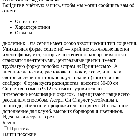
Войдите в учётную запись, чтобы мы могли сообщить вам об
ответе
Описание
Характеристики
Отзывы
днолетник. Эта серия имеет особо экзотический тип соцветия!
Уникальная форма соцветий — крайние язычковые цветки
имеют форму игл, которые постепенно разворачиваются и
становятся ленточными, центральные цветки имеют
трубчатую форму подобно астрам ≪Принцессы≫. А
внешние лепестки, расположены вокруг середины, как
световые лучи или тонкие паучьи лапки (типсоцветия -
спайдер). Форма куста раскидистая, высотой 50-60 см.
Соцветия размера 9-12 см имеют удивительно
интересные комбинации окрасок. Выращивают чаще всего
рассадным способом. Астры Си Старлет устойчивы к
непогоде, обильно и продолжительно цветут. Изысканное
дополнение для клумб, высоких бордюров и цветников.
Идеальная астра на срез
Бренд
Престиж
Найти похожие