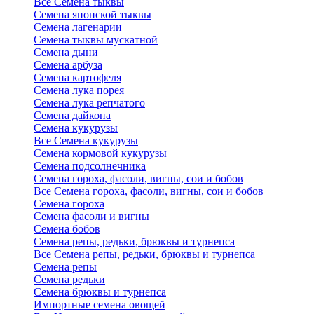
Все Семена тыквы
Семена японской тыквы
Семена лагенарии
Семена тыквы мускатной
Семена дыни
Семена арбуза
Семена картофеля
Семена лука порея
Семена лука репчатого
Семена дайкона
Семена кукурузы
Все Семена кукурузы
Семена кормовой кукурузы
Семена подсолнечника
Семена гороха, фасоли, вигны, сои и бобов
Все Семена гороха, фасоли, вигны, сои и бобов
Семена гороха
Семена фасоли и вигны
Семена бобов
Семена репы, редьки, брюквы и турнепса
Все Семена репы, редьки, брюквы и турнепса
Семена репы
Семена редьки
Семена брюквы и турнепса
Импортные семена овощей