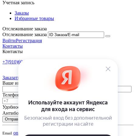
Учетная запись
Заказы
Избранные товары
Отслеживание заказа
Отслеживание заказа
Войти
Регистрация
Контакты
Контакты
+7(910)601-10-10
Пн-Пт: 9:00-18:00
Заказать обратный звонок
Ваше имя
Телефон
Удобное время
-
Антибот
Отправить
onsad@onsad.ru
Email