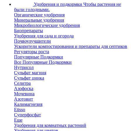
Удобрения и подкормки
Чтобы растения не
были голодными.
Органические удобрения
Минеральные удобрения
Микробиологические удобрения
Биопрепараты
Удобрения для сада и огорода
Почвоулучшители
Ускорители компостирования и препараты для септиков
Регуляторы роста
Популярные Подкормки
Все Популярные Подкормки
Нутрисол
Сульфат магния
Сульфат цинка
Селитра
Азофоска
Мочевина
Азотовит
Калимагнезия
Etisso
Суперфосфат
Еще
Удобрения для комнатных растений
Удобрения для цветов