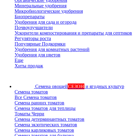
Органические удобрения
Минеральные удобрения
Микробиологические удобрения
Биопрепараты
Удобрения для сада и огорода
Почвоулучшители
Ускорители компостирования и препараты для септиков
Регуляторы роста
Популярные Подкормки
Удобрения для комнатных растений
Удобрения для цветов
Еще
Хиты продаж
Семена овощей
СЕЗОН
и ягодных культур
Семена томатов
Все Семена томатов
Семена ранних томатов
Семена томатов для теплицы
Томаты Черри
Семена детерминантных томатов
Семена экзотических томатов
Семена карликовых томатов
Семена томатов для балкона