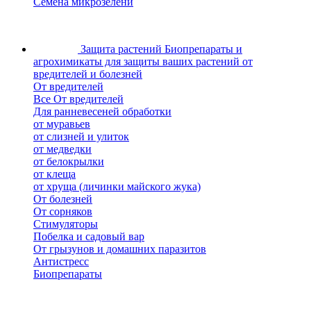
Семена микрозелени
Защита растений
Биопрепараты и
агрохимикаты для защиты ваших растений от
вредителей и болезней
От вредителей
Все От вредителей
Для ранневесеней обработки
от муравьев
от слизней и улиток
от медведки
от белокрылки
от клеща
от хруща (личинки майского жука)
От болезней
От сорняков
Стимуляторы
Побелка и садовый вар
От грызунов и домашних паразитов
Антистресс
Биопрепараты