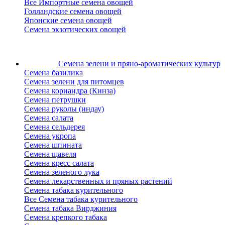
Все Импортные семена овощей
Голландские семена овощей
Японские семена овощей
Семена экзотических овощей
Семена зелени
и пряно-ароматических культур
Семена базилика
Семена зелени для питомцев
Семена кориандра (Кинза)
Семена петрушки
Семена руколы (индау)
Семена салата
Семена сельдерея
Семена укропа
Семена шпината
Семена щавеля
Семена кресс салата
Семена зеленого лука
Семена лекарственных и пряных растений
Семена табака курительного
Все Семена табака курительного
Семена табака Вирджиния
Семена крепкого табака