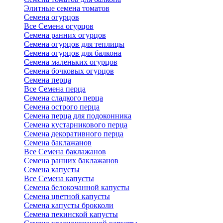
Элитные семена томатов
Семена огурцов
Все Семена огурцов
Семена ранних огурцов
Семена огурцов для теплицы
Семена огурцов для балкона
Семена маленьких огурцов
Семена бочковых огурцов
Семена перца
Все Семена перца
Семена сладкого перца
Семена острого перца
Семена перца для подоконника
Семена кустарникового перца
Семена декоративного перца
Семена баклажанов
Все Семена баклажанов
Семена ранних баклажанов
Семена капусты
Все Семена капусты
Семена белокочанной капусты
Семена цветной капусты
Семена капусты брокколи
Семена пекинской капусты