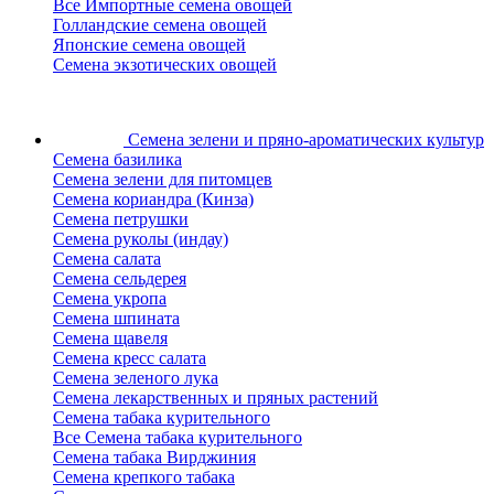
Все Импортные семена овощей
Голландские семена овощей
Японские семена овощей
Семена экзотических овощей
Семена зелени
и пряно-ароматических культур
Семена базилика
Семена зелени для питомцев
Семена кориандра (Кинза)
Семена петрушки
Семена руколы (индау)
Семена салата
Семена сельдерея
Семена укропа
Семена шпината
Семена щавеля
Семена кресс салата
Семена зеленого лука
Семена лекарственных и пряных растений
Семена табака курительного
Все Семена табака курительного
Семена табака Вирджиния
Семена крепкого табака