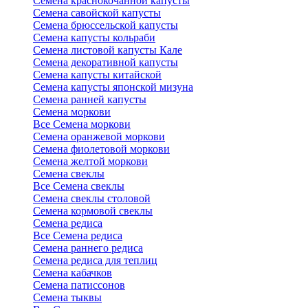
Семена краснокочанной капусты
Семена савойской капусты
Семена брюссельской капусты
Семена капусты кольраби
Семена листовой капусты Кале
Семена декоративной капусты
Семена капусты китайской
Семена капусты японской мизуна
Семена ранней капусты
Семена моркови
Все Семена моркови
Семена оранжевой моркови
Семена фиолетовой моркови
Семена желтой моркови
Семена свеклы
Все Семена свеклы
Семена свеклы столовой
Семена кормовой свеклы
Семена редиса
Все Семена редиса
Семена раннего редиса
Семена редиса для теплиц
Семена кабачков
Семена патиссонов
Семена тыквы