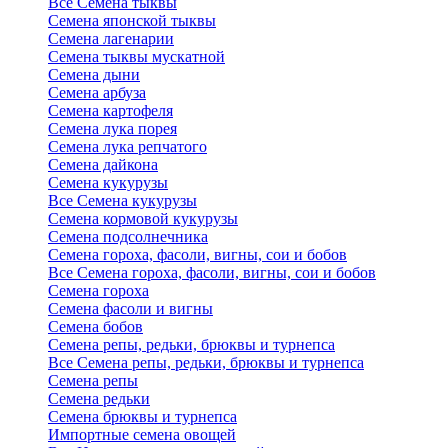
Все Семена тыквы
Семена японской тыквы
Семена лагенарии
Семена тыквы мускатной
Семена дыни
Семена арбуза
Семена картофеля
Семена лука порея
Семена лука репчатого
Семена дайкона
Семена кукурузы
Все Семена кукурузы
Семена кормовой кукурузы
Семена подсолнечника
Семена гороха, фасоли, вигны, сои и бобов
Все Семена гороха, фасоли, вигны, сои и бобов
Семена гороха
Семена фасоли и вигны
Семена бобов
Семена репы, редьки, брюквы и турнепса
Все Семена репы, редьки, брюквы и турнепса
Семена репы
Семена редьки
Семена брюквы и турнепса
Импортные семена овощей