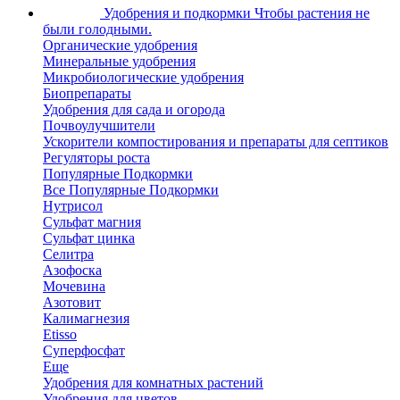
Удобрения и подкормки
Чтобы растения не
были голодными.
Органические удобрения
Минеральные удобрения
Микробиологические удобрения
Биопрепараты
Удобрения для сада и огорода
Почвоулучшители
Ускорители компостирования и препараты для септиков
Регуляторы роста
Популярные Подкормки
Все Популярные Подкормки
Нутрисол
Сульфат магния
Сульфат цинка
Селитра
Азофоска
Мочевина
Азотовит
Калимагнезия
Etisso
Суперфосфат
Еще
Удобрения для комнатных растений
Удобрения для цветов