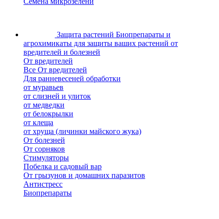
Семена микрозелени
Защита растений
Биопрепараты и
агрохимикаты для защиты ваших растений от
вредителей и болезней
От вредителей
Все От вредителей
Для ранневесеней обработки
от муравьев
от слизней и улиток
от медведки
от белокрылки
от клеща
от хруща (личинки майского жука)
От болезней
От сорняков
Стимуляторы
Побелка и садовый вар
От грызунов и домашних паразитов
Антистресс
Биопрепараты