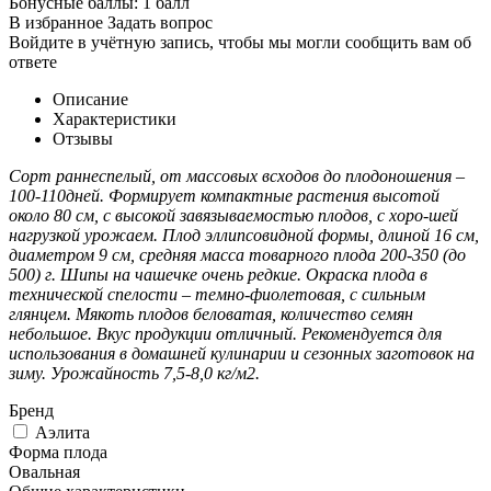
Бонусные баллы:
1 балл
В избранное
Задать вопрос
Войдите в учётную запись, чтобы мы могли сообщить вам об
ответе
Описание
Характеристики
Отзывы
Сорт раннеспелый, от массовых всходов до плодоношения –
100-110дней. Формирует компактные растения высотой
около 80 см, с высокой завязываемостью плодов, с хоро-шей
нагрузкой урожаем. Плод эллипсовидной формы, длиной 16 см,
диаметром 9 см, средняя масса товарного плода 200-350 (до
500) г. Шипы на чашечке очень редкие. Окраска плода в
технической спелости – темно-фиолетовая, с сильным
глянцем. Мякоть плодов беловатая, количество семян
небольшое. Вкус продукции отличный. Рекомендуется для
использования в домашней кулинарии и сезонных заготовок на
зиму. Урожайность 7,5-8,0 кг/м2.
Бренд
Аэлита
Форма плода
Овальная