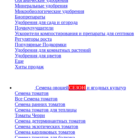
Органические удобрения
Минеральные удобрения
Микробиологические удобрения
Биопрепараты
Удобрения для сада и огорода
Почвоулучшители
Ускорители компостирования и препараты для септиков
Регуляторы роста
Популярные Подкормки
Удобрения для комнатных растений
Удобрения для цветов
Еще
Хиты продаж
Семена овощей
СЕЗОН
и ягодных культур
Семена томатов
Все Семена томатов
Семена ранних томатов
Семена томатов для теплицы
Томаты Черри
Семена детерминантных томатов
Семена экзотических томатов
Семена карликовых томатов
Семена томатов для балкона