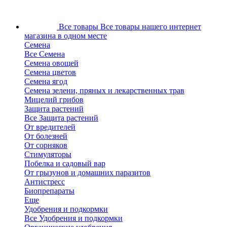
Все товары
Все товары нашего интернет
магазина в одном месте
Семена
Все Семена
Семена овощей
Семена цветов
Семена ягод
Семена зелени, пряных и лекарственных трав
Мицелий грибов
Защита растений
Все Защита растений
От вредителей
От болезней
От сорняков
Стимуляторы
Побелка и садовый вар
От грызунов и домашних паразитов
Антистресс
Биопрепараты
Еще
Удобрения и подкормки
Все Удобрения и подкормки