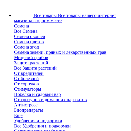
Все товары
Все товары нашего интернет
магазина в одном месте
Семена
Все Семена
Семена овощей
Семена цветов
Семена ягод
Семена зелени, пряных и лекарственных трав
Мицелий грибов
Защита растений
Все Защита растений
От вредителей
От болезней
От сорняков
Стимуляторы
Побелка и садовый вар
От грызунов и домашних паразитов
Антистресс
Биопрепараты
Еще
Удобрения и подкормки
Все Удобрения и подкормки