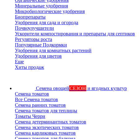
Органические удобрения
Минеральные удобрения
Микробиологические удобрения
Биопрепараты
Удобрения для сада и огорода
Почвоулучшители
Ускорители компостирования и препараты для септиков
Регуляторы роста
Популярные Подкормки
Удобрения для комнатных растений
Удобрения для цветов
Еще
Хиты продаж
Семена овощей
СЕЗОН
и ягодных культур
Семена томатов
Все Семена томатов
Семена ранних томатов
Семена томатов для теплицы
Томаты Черри
Семена детерминантных томатов
Семена экзотических томатов
Семена карликовых томатов
Семена томатов для балкона