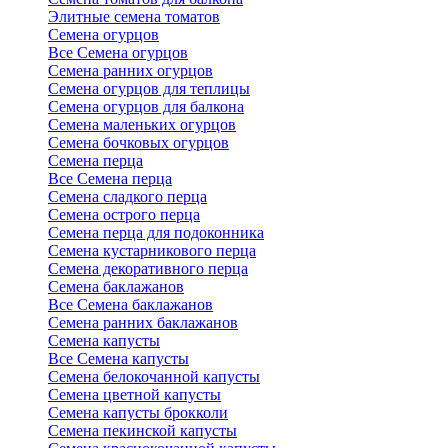
Элитные семена томатов
Семена огурцов
Все Семена огурцов
Семена ранних огурцов
Семена огурцов для теплицы
Семена огурцов для балкона
Семена маленьких огурцов
Семена бочковых огурцов
Семена перца
Все Семена перца
Семена сладкого перца
Семена острого перца
Семена перца для подоконника
Семена кустарникового перца
Семена декоративного перца
Семена баклажанов
Все Семена баклажанов
Семена ранних баклажанов
Семена капусты
Все Семена капусты
Семена белокочанной капусты
Семена цветной капусты
Семена капусты брокколи
Семена пекинской капусты