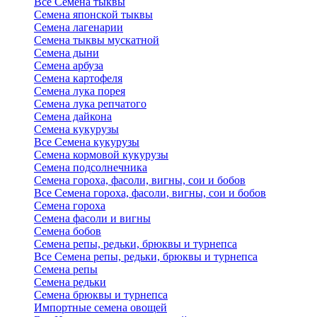
Все Семена тыквы
Семена японской тыквы
Семена лагенарии
Семена тыквы мускатной
Семена дыни
Семена арбуза
Семена картофеля
Семена лука порея
Семена лука репчатого
Семена дайкона
Семена кукурузы
Все Семена кукурузы
Семена кормовой кукурузы
Семена подсолнечника
Семена гороха, фасоли, вигны, сои и бобов
Все Семена гороха, фасоли, вигны, сои и бобов
Семена гороха
Семена фасоли и вигны
Семена бобов
Семена репы, редьки, брюквы и турнепса
Все Семена репы, редьки, брюквы и турнепса
Семена репы
Семена редьки
Семена брюквы и турнепса
Импортные семена овощей