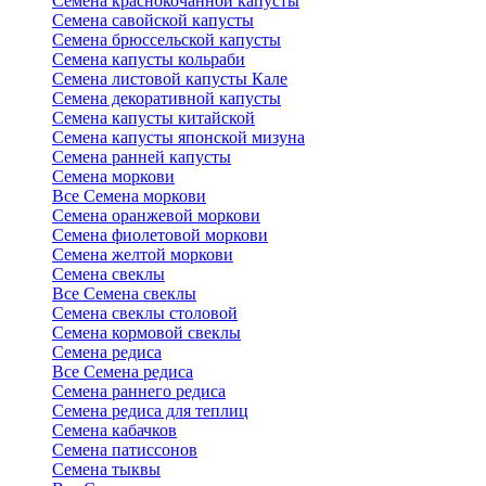
Семена краснокочанной капусты
Семена савойской капусты
Семена брюссельской капусты
Семена капусты кольраби
Семена листовой капусты Кале
Семена декоративной капусты
Семена капусты китайской
Семена капусты японской мизуна
Семена ранней капусты
Семена моркови
Все Семена моркови
Семена оранжевой моркови
Семена фиолетовой моркови
Семена желтой моркови
Семена свеклы
Все Семена свеклы
Семена свеклы столовой
Семена кормовой свеклы
Семена редиса
Все Семена редиса
Семена раннего редиса
Семена редиса для теплиц
Семена кабачков
Семена патиссонов
Семена тыквы