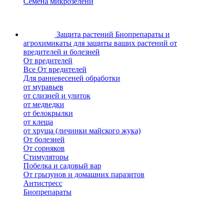
Семена микрозелени
Защита растений
Биопрепараты и
агрохимикаты для защиты ваших растений от
вредителей и болезней
От вредителей
Все От вредителей
Для ранневесеней обработки
от муравьев
от слизней и улиток
от медведки
от белокрылки
от клеща
от хруща (личинки майского жука)
От болезней
От сорняков
Стимуляторы
Побелка и садовый вар
От грызунов и домашних паразитов
Антистресс
Биопрепараты