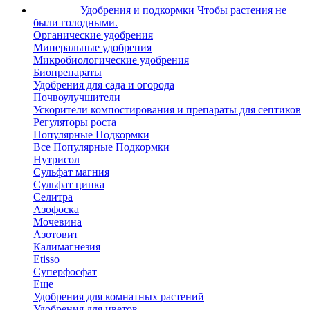
Удобрения и подкормки
Чтобы растения не
были голодными.
Органические удобрения
Минеральные удобрения
Микробиологические удобрения
Биопрепараты
Удобрения для сада и огорода
Почвоулучшители
Ускорители компостирования и препараты для септиков
Регуляторы роста
Популярные Подкормки
Все Популярные Подкормки
Нутрисол
Сульфат магния
Сульфат цинка
Селитра
Азофоска
Мочевина
Азотовит
Калимагнезия
Etisso
Суперфосфат
Еще
Удобрения для комнатных растений
Удобрения для цветов