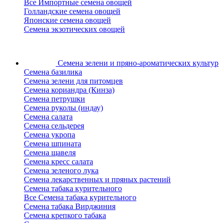
Все Импортные семена овощей
Голландские семена овощей
Японские семена овощей
Семена экзотических овощей
Семена зелени
и пряно-ароматических культур
Семена базилика
Семена зелени для питомцев
Семена кориандра (Кинза)
Семена петрушки
Семена руколы (индау)
Семена салата
Семена сельдерея
Семена укропа
Семена шпината
Семена щавеля
Семена кресс салата
Семена зеленого лука
Семена лекарственных и пряных растений
Семена табака курительного
Все Семена табака курительного
Семена табака Вирджиния
Семена крепкого табака