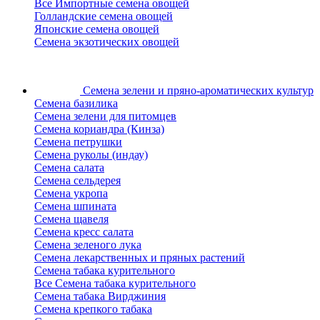
Все Импортные семена овощей
Голландские семена овощей
Японские семена овощей
Семена экзотических овощей
Семена зелени
и пряно-ароматических культур
Семена базилика
Семена зелени для питомцев
Семена кориандра (Кинза)
Семена петрушки
Семена руколы (индау)
Семена салата
Семена сельдерея
Семена укропа
Семена шпината
Семена щавеля
Семена кресс салата
Семена зеленого лука
Семена лекарственных и пряных растений
Семена табака курительного
Все Семена табака курительного
Семена табака Вирджиния
Семена крепкого табака