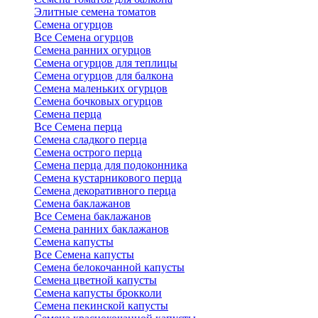
Элитные семена томатов
Семена огурцов
Все Семена огурцов
Семена ранних огурцов
Семена огурцов для теплицы
Семена огурцов для балкона
Семена маленьких огурцов
Семена бочковых огурцов
Семена перца
Все Семена перца
Семена сладкого перца
Семена острого перца
Семена перца для подоконника
Семена кустарникового перца
Семена декоративного перца
Семена баклажанов
Все Семена баклажанов
Семена ранних баклажанов
Семена капусты
Все Семена капусты
Семена белокочанной капусты
Семена цветной капусты
Семена капусты брокколи
Семена пекинской капусты