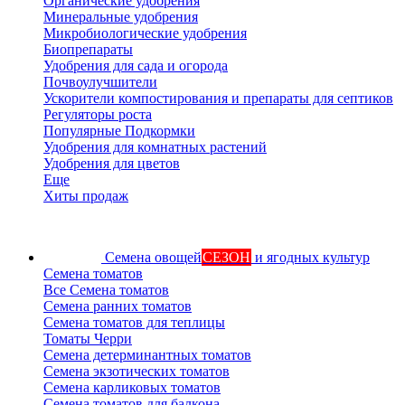
Органические удобрения
Минеральные удобрения
Микробиологические удобрения
Биопрепараты
Удобрения для сада и огорода
Почвоулучшители
Ускорители компостирования и препараты для септиков
Регуляторы роста
Популярные Подкормки
Удобрения для комнатных растений
Удобрения для цветов
Еще
Хиты продаж
Семена овощей
СЕЗОН
и ягодных культур
Семена томатов
Все Семена томатов
Семена ранних томатов
Семена томатов для теплицы
Томаты Черри
Семена детерминантных томатов
Семена экзотических томатов
Семена карликовых томатов
Семена томатов для балкона