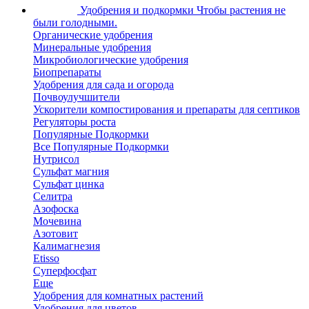
Удобрения и подкормки
Чтобы растения не
были голодными.
Органические удобрения
Минеральные удобрения
Микробиологические удобрения
Биопрепараты
Удобрения для сада и огорода
Почвоулучшители
Ускорители компостирования и препараты для септиков
Регуляторы роста
Популярные Подкормки
Все Популярные Подкормки
Нутрисол
Сульфат магния
Сульфат цинка
Селитра
Азофоска
Мочевина
Азотовит
Калимагнезия
Etisso
Суперфосфат
Еще
Удобрения для комнатных растений
Удобрения для цветов