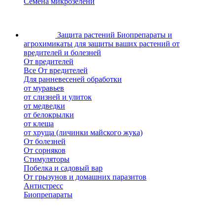
Семена микрозелени
Защита растений
Биопрепараты и
агрохимикаты для защиты ваших растений от
вредителей и болезней
От вредителей
Все От вредителей
Для ранневесеней обработки
от муравьев
от слизней и улиток
от медведки
от белокрылки
от клеща
от хруща (личинки майского жука)
От болезней
От сорняков
Стимуляторы
Побелка и садовый вар
От грызунов и домашних паразитов
Антистресс
Биопрепараты