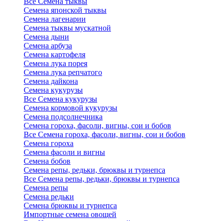
Все Семена тыквы
Семена японской тыквы
Семена лагенарии
Семена тыквы мускатной
Семена дыни
Семена арбуза
Семена картофеля
Семена лука порея
Семена лука репчатого
Семена дайкона
Семена кукурузы
Все Семена кукурузы
Семена кормовой кукурузы
Семена подсолнечника
Семена гороха, фасоли, вигны, сои и бобов
Все Семена гороха, фасоли, вигны, сои и бобов
Семена гороха
Семена фасоли и вигны
Семена бобов
Семена репы, редьки, брюквы и турнепса
Все Семена репы, редьки, брюквы и турнепса
Семена репы
Семена редьки
Семена брюквы и турнепса
Импортные семена овощей