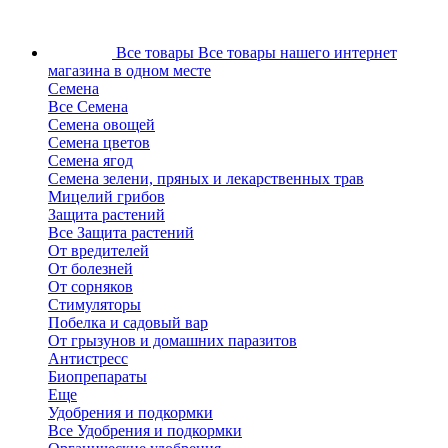
Все товары
Все товары нашего интернет
магазина в одном месте
Семена
Все Семена
Семена овощей
Семена цветов
Семена ягод
Семена зелени, пряных и лекарственных трав
Мицелий грибов
Защита растений
Все Защита растений
От вредителей
От болезней
От сорняков
Стимуляторы
Побелка и садовый вар
От грызунов и домашних паразитов
Антистресс
Биопрепараты
Еще
Удобрения и подкормки
Все Удобрения и подкормки