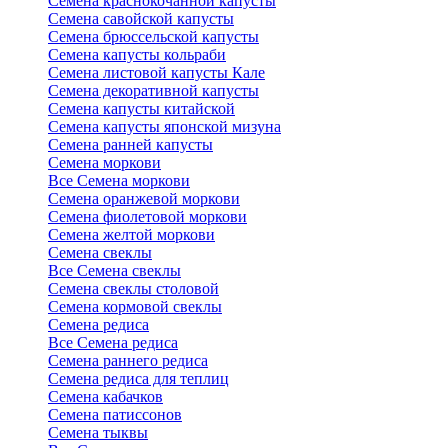
Семена краснокочанной капусты
Семена савойской капусты
Семена брюссельской капусты
Семена капусты кольраби
Семена листовой капусты Кале
Семена декоративной капусты
Семена капусты китайской
Семена капусты японской мизуна
Семена ранней капусты
Семена моркови
Все Семена моркови
Семена оранжевой моркови
Семена фиолетовой моркови
Семена желтой моркови
Семена свеклы
Все Семена свеклы
Семена свеклы столовой
Семена кормовой свеклы
Семена редиса
Все Семена редиса
Семена раннего редиса
Семена редиса для теплиц
Семена кабачков
Семена патиссонов
Семена тыквы