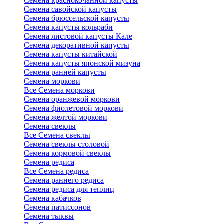
Семена краснокочанной капусты
Семена савойской капусты
Семена брюссельской капусты
Семена капусты кольраби
Семена листовой капусты Кале
Семена декоративной капусты
Семена капусты китайской
Семена капусты японской мизуна
Семена ранней капусты
Семена моркови
Все Семена моркови
Семена оранжевой моркови
Семена фиолетовой моркови
Семена желтой моркови
Семена свеклы
Все Семена свеклы
Семена свеклы столовой
Семена кормовой свеклы
Семена редиса
Все Семена редиса
Семена раннего редиса
Семена редиса для теплиц
Семена кабачков
Семена патиссонов
Семена тыквы