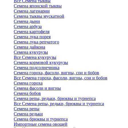
Все Семена тыквы
Семена японской тыквы
Семена лагенарии
Семена тыквы мускатной
Семена дыни
Семена арбуза
Семена картофеля
Семена лука порея
Семена лука репчатого
Семена дайкона
Семена кукурузы
Все Семена кукурузы
Семена кормовой кукурузы
Семена подсолнечника
Семена гороха, фасоли, вигны, сои и бобов
Все Семена гороха, фасоли, вигны, сои и бобов
Семена гороха
Семена фасоли и вигны
Семена бобов
Семена репы, редьки, брюквы и турнепса
Все Семена репы, редьки, брюквы и турнепса
Семена репы
Семена редьки
Семена брюквы и турнепса
Импортные семена овощей