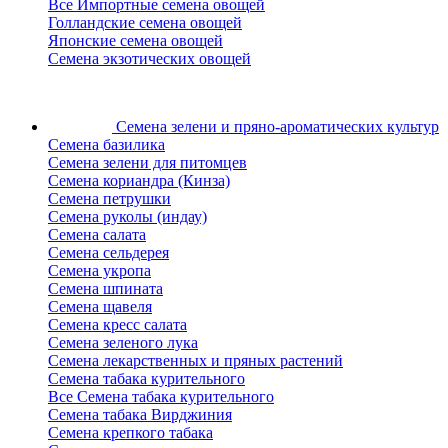
Все Импортные семена овощей
Голландские семена овощей
Японские семена овощей
Семена экзотических овощей
Семена зелени
и пряно-ароматических культур
Семена базилика
Семена зелени для питомцев
Семена кориандра (Кинза)
Семена петрушки
Семена руколы (индау)
Семена салата
Семена сельдерея
Семена укропа
Семена шпината
Семена щавеля
Семена кресс салата
Семена зеленого лука
Семена лекарственных и пряных растений
Семена табака курительного
Все Семена табака курительного
Семена табака Вирджиния
Семена крепкого табака