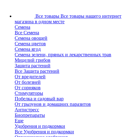
Все товары
Все товары нашего интернет
магазина в одном месте
Семена
Все Семена
Семена овощей
Семена цветов
Семена ягод
Семена зелени, пряных и лекарственных трав
Мицелий грибов
Защита растений
Все Защита растений
От вредителей
От болезней
От сорняков
Стимуляторы
Побелка и садовый вар
От грызунов и домашних паразитов
Антистресс
Биопрепараты
Еще
Удобрения и подкормки
Все Удобрения и подкормки