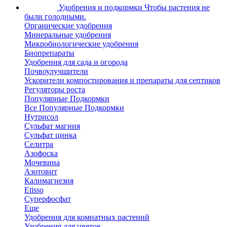
Удобрения и подкормки
Чтобы растения не
были голодными.
Органические удобрения
Минеральные удобрения
Микробиологические удобрения
Биопрепараты
Удобрения для сада и огорода
Почвоулучшители
Ускорители компостирования и препараты для септиков
Регуляторы роста
Популярные Подкормки
Все Популярные Подкормки
Нутрисол
Сульфат магния
Сульфат цинка
Селитра
Азофоска
Мочевина
Азотовит
Калимагнезия
Etisso
Суперфосфат
Еще
Удобрения для комнатных растений
Удобрения для цветов