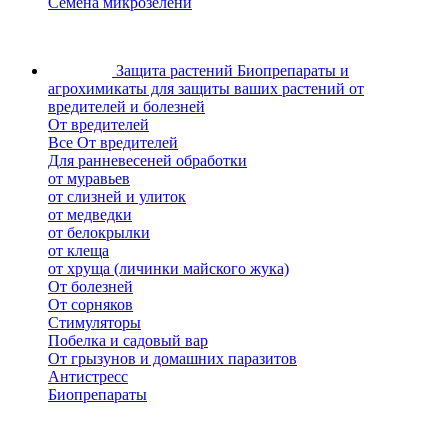
Семена микрозелени
Защита растений
Биопрепараты и
агрохимикаты для защиты ваших растений от
вредителей и болезней
От вредителей
Все От вредителей
Для ранневесеней обработки
от муравьев
от слизней и улиток
от медведки
от белокрылки
от клеща
от хруща (личинки майского жука)
От болезней
От сорняков
Стимуляторы
Побелка и садовый вар
От грызунов и домашних паразитов
Антистресс
Биопрепараты