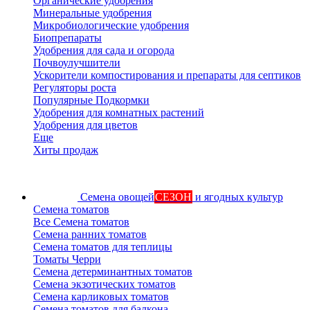
Органические удобрения
Минеральные удобрения
Микробиологические удобрения
Биопрепараты
Удобрения для сада и огорода
Почвоулучшители
Ускорители компостирования и препараты для септиков
Регуляторы роста
Популярные Подкормки
Удобрения для комнатных растений
Удобрения для цветов
Еще
Хиты продаж
Семена овощей
СЕЗОН
и ягодных культур
Семена томатов
Все Семена томатов
Семена ранних томатов
Семена томатов для теплицы
Томаты Черри
Семена детерминантных томатов
Семена экзотических томатов
Семена карликовых томатов
Семена томатов для балкона