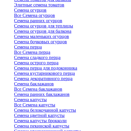
Элитные семена томатов
Семена огурцов
Все Семена огурцов
Семена ранних огурцов
Семена огурцов для теплицы
Семена огурцов для балкона
Семена маленьких огурцов
Семена бочковых огурцов
Семена перца
Все Семена перца
Семена сладкого перца
Семена острого перца
Семена перца для подоконника
Семена кустарникового перца
Семена декоративного перца
Семена баклажанов
Все Семена баклажанов
Семена ранних баклажанов
Семена капусты
Все Семена капусты
Семена белокочанной капусты
Семена цветной капусты
Семена капусты брокколи
Семена пекинской капусты