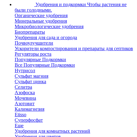
Удобрения и подкормки
Чтобы растения не
были голодными.
Органические удобрения
Минеральные удобрения
Микробиологические удобрения
Биопрепараты
Удобрения для сада и огорода
Почвоулучшители
Ускорители компостирования и препараты для септиков
Регуляторы роста
Популярные Подкормки
Все Популярные Подкормки
Нутрисол
Сульфат магния
Сульфат цинка
Селитра
Азофоска
Мочевина
Азотовит
Калимагнезия
Etisso
Суперфосфат
Еще
Удобрения для комнатных растений
Удобрения для цветов