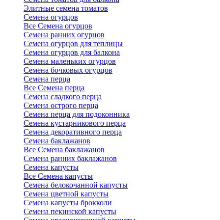
Элитные семена томатов
Семена огурцов
Все Семена огурцов
Семена ранних огурцов
Семена огурцов для теплицы
Семена огурцов для балкона
Семена маленьких огурцов
Семена бочковых огурцов
Семена перца
Все Семена перца
Семена сладкого перца
Семена острого перца
Семена перца для подоконника
Семена кустарникового перца
Семена декоративного перца
Семена баклажанов
Все Семена баклажанов
Семена ранних баклажанов
Семена капусты
Все Семена капусты
Семена белокочанной капусты
Семена цветной капусты
Семена капусты брокколи
Семена пекинской капусты