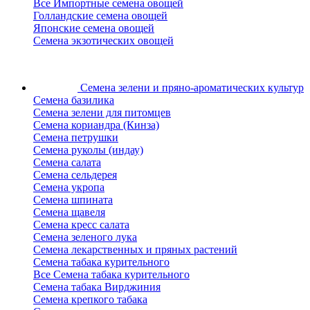
Все Импортные семена овощей
Голландские семена овощей
Японские семена овощей
Семена экзотических овощей
Семена зелени
и пряно-ароматических культур
Семена базилика
Семена зелени для питомцев
Семена кориандра (Кинза)
Семена петрушки
Семена руколы (индау)
Семена салата
Семена сельдерея
Семена укропа
Семена шпината
Семена щавеля
Семена кресс салата
Семена зеленого лука
Семена лекарственных и пряных растений
Семена табака курительного
Все Семена табака курительного
Семена табака Вирджиния
Семена крепкого табака