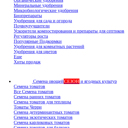
Органические удобрения
Минеральные удобрения
Микробиологические удобрения
Биопрепараты
Удобрения для сада и огорода
Почвоулучшители
Ускорители компостирования и препараты для септиков
Регуляторы роста
Популярные Подкормки
Удобрения для комнатных растений
Удобрения для цветов
Еще
Хиты продаж
Семена овощей
СЕЗОН
и ягодных культур
Семена томатов
Все Семена томатов
Семена ранних томатов
Семена томатов для теплицы
Томаты Черри
Семена детерминантных томатов
Семена экзотических томатов
Семена карликовых томатов
Семена томатов для балкона