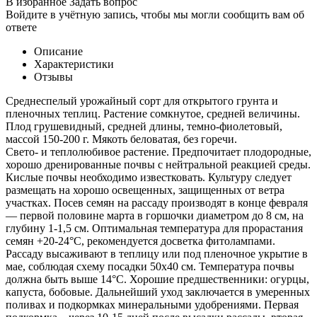
В избранное
Задать вопрос
Войдите в учётную запись, чтобы мы могли сообщить вам об
ответе
Описание
Характеристики
Отзывы
Среднеспелый урожайный сорт для открытого грунта и
пленочных теплиц. Растение сомкнутое, средней величины.
Плод грушевидный, средней длины, темно-фиолетовый,
массой 150-200 г. Мякоть беловатая, без горечи.
Свето- и теплолюбивое растение. Предпочитает плодородные,
хорошо дренированные почвы с нейтральной реакцией среды.
Кислые почвы необходимо известковать. Культуру следует
размещать на хорошо освещенных, защищенных от ветра
участках. Посев семян на рассаду производят в конце февраля
— первой половине марта в горшочки диаметром до 8 см, на
глубину 1-1,5 см. Оптимальная температура для прорастания
семян +20-24°С, рекомендуется досветка фитолампами.
Рассаду высаживают в теплицу или под пленочное укрытие в
мае, соблюдая схему посадки 50х40 см. Температура почвы
должна быть выше 14°С. Хорошие предшественники: огурцы,
капуста, бобовые. Дальнейший уход заключается в умеренных
поливах и подкормках минеральными удобрениями. Первая