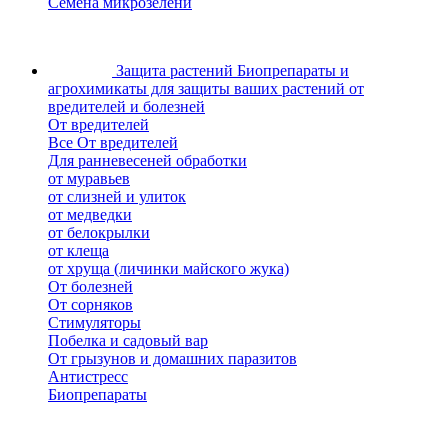
Семена микрозелени
Защита растений
Биопрепараты и
агрохимикаты для защиты ваших растений от
вредителей и болезней
От вредителей
Все От вредителей
Для ранневесеней обработки
от муравьев
от слизней и улиток
от медведки
от белокрылки
от клеща
от хруща (личинки майского жука)
От болезней
От сорняков
Стимуляторы
Побелка и садовый вар
От грызунов и домашних паразитов
Антистресс
Биопрепараты