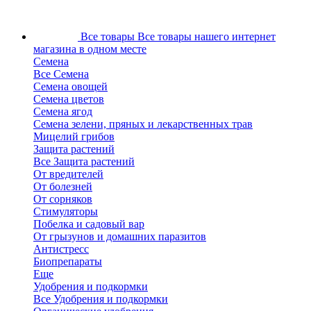
Все товары
Все товары нашего интернет
магазина в одном месте
Семена
Все Семена
Семена овощей
Семена цветов
Семена ягод
Семена зелени, пряных и лекарственных трав
Мицелий грибов
Защита растений
Все Защита растений
От вредителей
От болезней
От сорняков
Стимуляторы
Побелка и садовый вар
От грызунов и домашних паразитов
Антистресс
Биопрепараты
Еще
Удобрения и подкормки
Все Удобрения и подкормки