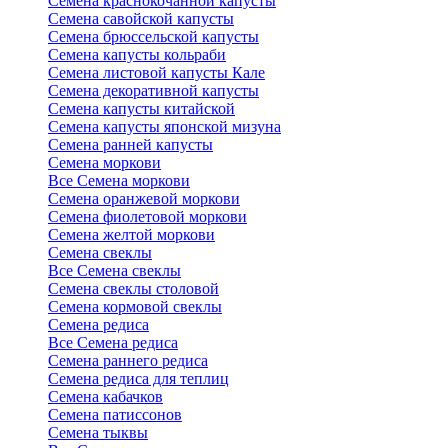
Семена краснокочанной капусты
Семена савойской капусты
Семена брюссельской капусты
Семена капусты кольраби
Семена листовой капусты Кале
Семена декоративной капусты
Семена капусты китайской
Семена капусты японской мизуна
Семена ранней капусты
Семена моркови
Все Семена моркови
Семена оранжевой моркови
Семена фиолетовой моркови
Семена желтой моркови
Семена свеклы
Все Семена свеклы
Семена свеклы столовой
Семена кормовой свеклы
Семена редиса
Все Семена редиса
Семена раннего редиса
Семена редиса для теплиц
Семена кабачков
Семена патиссонов
Семена тыквы