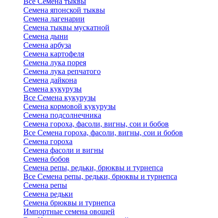
Все Семена тыквы
Семена японской тыквы
Семена лагенарии
Семена тыквы мускатной
Семена дыни
Семена арбуза
Семена картофеля
Семена лука порея
Семена лука репчатого
Семена дайкона
Семена кукурузы
Все Семена кукурузы
Семена кормовой кукурузы
Семена подсолнечника
Семена гороха, фасоли, вигны, сои и бобов
Все Семена гороха, фасоли, вигны, сои и бобов
Семена гороха
Семена фасоли и вигны
Семена бобов
Семена репы, редьки, брюквы и турнепса
Все Семена репы, редьки, брюквы и турнепса
Семена репы
Семена редьки
Семена брюквы и турнепса
Импортные семена овощей