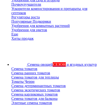
Удобрения для сада и огорода
Почвоулучшители
Ускорители компостирования и препараты для
септиков
Регуляторы роста
Популярные Подкормки
Удобрения для комнатных растений
Удобрения для цветов
Еще
Хиты продаж
Семена овощей
СЕЗОН
и ягодных культур
Семена томатов
Семена ранних томатов
Семена томатов для теплицы
Томаты Черри
Семена детерминантных томатов
Семена экзотических томатов
Семена карликовых томатов
Семена томатов для балкона
Элитные семена томатов