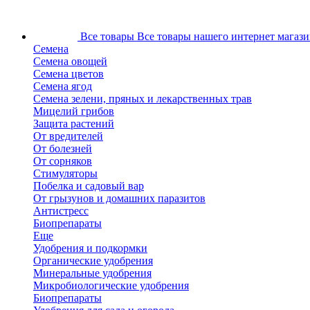
Все товары
Все товары нашего интернет магази
Семена
Семена овощей
Семена цветов
Семена ягод
Семена зелени, пряных и лекарственных трав
Мицелий грибов
Защита растений
От вредителей
От болезней
От сорняков
Стимуляторы
Побелка и садовый вар
От грызунов и домашних паразитов
Антистресс
Биопрепараты
Еще
Удобрения и подкормки
Органические удобрения
Минеральные удобрения
Микробиологические удобрения
Биопрепараты