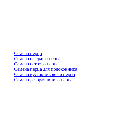
Семена перца
Семена сладкого перца
Семена острого перца
Семена перца для подоконника
Семена кустарникового перца
Семена декоративного перца