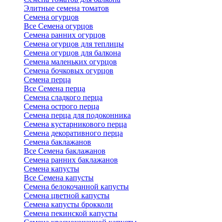
Элитные семена томатов
Семена огурцов
Все Семена огурцов
Семена ранних огурцов
Семена огурцов для теплицы
Семена огурцов для балкона
Семена маленьких огурцов
Семена бочковых огурцов
Семена перца
Все Семена перца
Семена сладкого перца
Семена острого перца
Семена перца для подоконника
Семена кустарникового перца
Семена декоративного перца
Семена баклажанов
Все Семена баклажанов
Семена ранних баклажанов
Семена капусты
Все Семена капусты
Семена белокочанной капусты
Семена цветной капусты
Семена капусты брокколи
Семена пекинской капусты