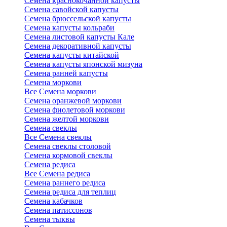
Семена краснокочанной капусты
Семена савойской капусты
Семена брюссельской капусты
Семена капусты кольраби
Семена листовой капусты Кале
Семена декоративной капусты
Семена капусты китайской
Семена капусты японской мизуна
Семена ранней капусты
Семена моркови
Все Семена моркови
Семена оранжевой моркови
Семена фиолетовой моркови
Семена желтой моркови
Семена свеклы
Все Семена свеклы
Семена свеклы столовой
Семена кормовой свеклы
Семена редиса
Все Семена редиса
Семена раннего редиса
Семена редиса для теплиц
Семена кабачков
Семена патиссонов
Семена тыквы