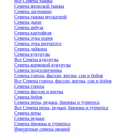
Все Семена тыквы
Семена японской тыквы
Семена лагенарии
Семена тыквы мускатной
Семена дыни
Семена арбуза
Семена картофеля
Семена лука порея
Семена лука репчатого
Семена дайкона
Семена кукурузы
Все Семена кукурузы
Семена кормовой кукурузы
Семена подсолнечника
Семена гороха, фасоли, вигны, сои и бобов
Все Семена гороха, фасоли, вигны, сои и бобов
Семена гороха
Семена фасоли и вигны
Семена бобов
Семена репы, редьки, брюквы и турнепса
Все Семена репы, редьки, брюквы и турнепса
Семена репы
Семена редьки
Семена брюквы и турнепса
Импортные семена овощей