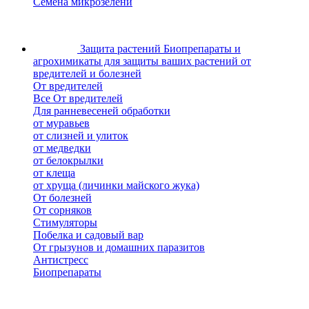
Семена микрозелени
Защита растений
Биопрепараты и
агрохимикаты для защиты ваших растений от
вредителей и болезней
От вредителей
Все От вредителей
Для ранневесеней обработки
от муравьев
от слизней и улиток
от медведки
от белокрылки
от клеща
от хруща (личинки майского жука)
От болезней
От сорняков
Стимуляторы
Побелка и садовый вар
От грызунов и домашних паразитов
Антистресс
Биопрепараты