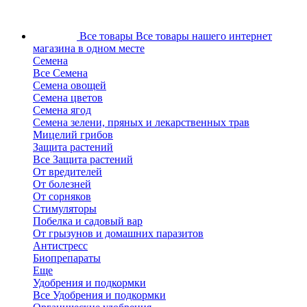
Все товары
Все товары нашего интернет
магазина в одном месте
Семена
Все Семена
Семена овощей
Семена цветов
Семена ягод
Семена зелени, пряных и лекарственных трав
Мицелий грибов
Защита растений
Все Защита растений
От вредителей
От болезней
От сорняков
Стимуляторы
Побелка и садовый вар
От грызунов и домашних паразитов
Антистресс
Биопрепараты
Еще
Удобрения и подкормки
Все Удобрения и подкормки