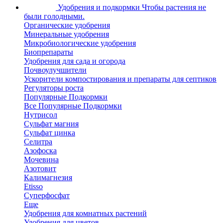
Удобрения и подкормки
Чтобы растения не
были голодными.
Органические удобрения
Минеральные удобрения
Микробиологические удобрения
Биопрепараты
Удобрения для сада и огорода
Почвоулучшители
Ускорители компостирования и препараты для септиков
Регуляторы роста
Популярные Подкормки
Все Популярные Подкормки
Нутрисол
Сульфат магния
Сульфат цинка
Селитра
Азофоска
Мочевина
Азотовит
Калимагнезия
Etisso
Суперфосфат
Еще
Удобрения для комнатных растений
Удобрения для цветов