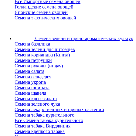
Все Импортные семена овощей
Голландские семена овощей
Японские семена овощей
Семена экзотических овощей
Семена зелени
и пряно-ароматических культур
Семена базилика
Семена зелени для питомцев
Семена кориандра (Кинза)
Семена петрушки
Семена руколы (индау)
Семена салата
Семена сельдерея
Семена укропа
Семена шпината
Семена щавеля
Семена кресс салата
Семена зеленого лука
Семена лекарственных и пряных растений
Семена табака курительного
Все Семена табака курительного
Семена табака Вирджиния
Семена крепкого табака