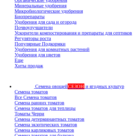
Органические удобрения
Минеральные удобрения
Микробиологические удобрения
Биопрепараты
Удобрения для сада и огорода
Почвоулучшители
Ускорители компостирования и препараты для септиков
Регуляторы роста
Популярные Подкормки
Удобрения для комнатных растений
Удобрения для цветов
Еще
Хиты продаж
Семена овощей
СЕЗОН
и ягодных культур
Семена томатов
Все Семена томатов
Семена ранних томатов
Семена томатов для теплицы
Томаты Черри
Семена детерминантных томатов
Семена экзотических томатов
Семена карликовых томатов
Семена томатов для балкона