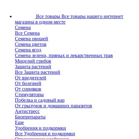
Все товары
Все товары нашего интернет
магазина в одном месте
Семена
Все Семена
Семена овощей
Семена цветов
Семена ягод
Семена зелени, пряных и лекарственных трав
Мицелий грибов
Защита растений
Все Защита растений
От вредителей
От болезней
От сорняков
Стимуляторы
Побелка и садовый вар
От грызунов и домашних паразитов
Антистресс
Биопрепараты
Еще
Удобрения и подкормки
Все Удобрения и подкормки