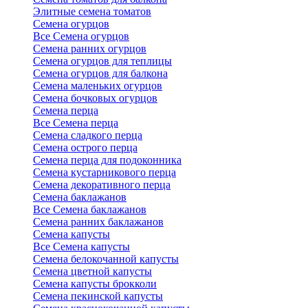
Элитные семена томатов
Семена огурцов
Все Семена огурцов
Семена ранних огурцов
Семена огурцов для теплицы
Семена огурцов для балкона
Семена маленьких огурцов
Семена бочковых огурцов
Семена перца
Все Семена перца
Семена сладкого перца
Семена острого перца
Семена перца для подоконника
Семена кустарникового перца
Семена декоративного перца
Семена баклажанов
Все Семена баклажанов
Семена ранних баклажанов
Семена капусты
Все Семена капусты
Семена белокочанной капусты
Семена цветной капусты
Семена капусты брокколи
Семена пекинской капусты