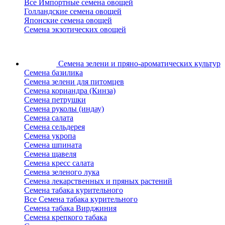
Все Импортные семена овощей
Голландские семена овощей
Японские семена овощей
Семена экзотических овощей
Семена зелени
и пряно-ароматических культур
Семена базилика
Семена зелени для питомцев
Семена кориандра (Кинза)
Семена петрушки
Семена руколы (индау)
Семена салата
Семена сельдерея
Семена укропа
Семена шпината
Семена щавеля
Семена кресс салата
Семена зеленого лука
Семена лекарственных и пряных растений
Семена табака курительного
Все Семена табака курительного
Семена табака Вирджиния
Семена крепкого табака