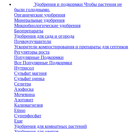
Удобрения и подкормки
Чтобы растения не
были голодными.
Органические удобрения
Минеральные удобрения
Микробиологические удобрения
Биопрепараты
Удобрения для сада и огорода
Почвоулучшители
Ускорители компостирования и препараты для септиков
Регуляторы роста
Популярные Подкормки
Все Популярные Подкормки
Нутрисол
Сульфат магния
Сульфат цинка
Селитра
Азофоска
Мочевина
Азотовит
Калимагнезия
Etisso
Суперфосфат
Еще
Удобрения для комнатных растений
Удобрения для цветов