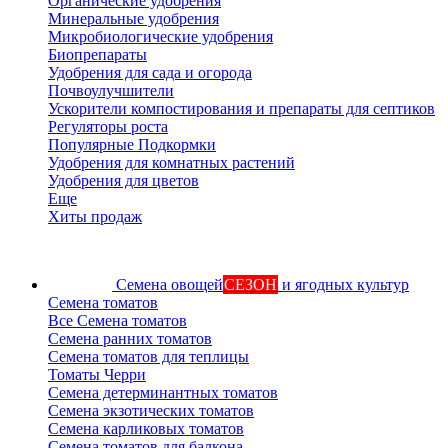
Органические удобрения
Минеральные удобрения
Микробиологические удобрения
Биопрепараты
Удобрения для сада и огорода
Почвоулучшители
Ускорители компостирования и препараты для септиков
Регуляторы роста
Популярные Подкормки
Удобрения для комнатных растений
Удобрения для цветов
Еще
Хиты продаж
Семена овощей
СЕЗОН
и ягодных культур
Семена томатов
Все Семена томатов
Семена ранних томатов
Семена томатов для теплицы
Томаты Черри
Семена детерминантных томатов
Семена экзотических томатов
Семена карликовых томатов
Семена томатов для балкона