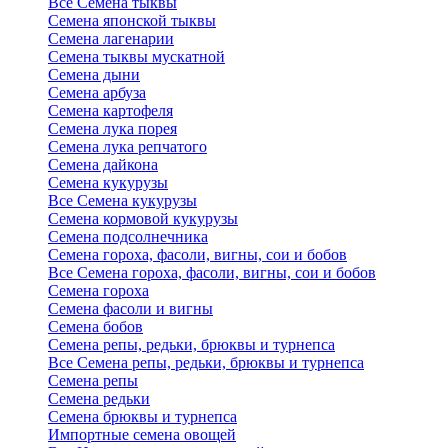
Все Семена тыквы
Семена японской тыквы
Семена лагенарии
Семена тыквы мускатной
Семена дыни
Семена арбуза
Семена картофеля
Семена лука порея
Семена лука репчатого
Семена дайкона
Семена кукурузы
Все Семена кукурузы
Семена кормовой кукурузы
Семена подсолнечника
Семена гороха, фасоли, вигны, сои и бобов
Все Семена гороха, фасоли, вигны, сои и бобов
Семена гороха
Семена фасоли и вигны
Семена бобов
Семена репы, редьки, брюквы и турнепса
Все Семена репы, редьки, брюквы и турнепса
Семена репы
Семена редьки
Семена брюквы и турнепса
Импортные семена овощей