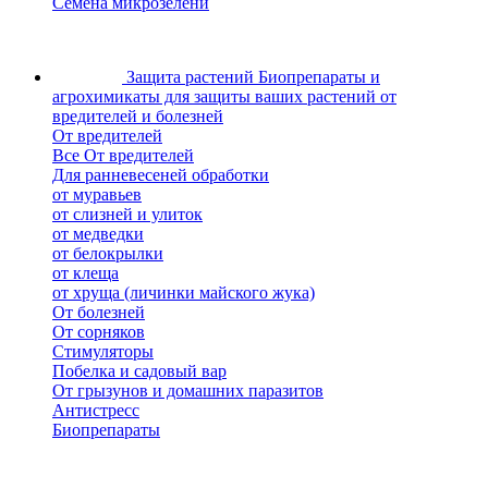
Семена микрозелени
Защита растений
Биопрепараты и
агрохимикаты для защиты ваших растений от
вредителей и болезней
От вредителей
Все От вредителей
Для ранневесеней обработки
от муравьев
от слизней и улиток
от медведки
от белокрылки
от клеща
от хруща (личинки майского жука)
От болезней
От сорняков
Стимуляторы
Побелка и садовый вар
От грызунов и домашних паразитов
Антистресс
Биопрепараты