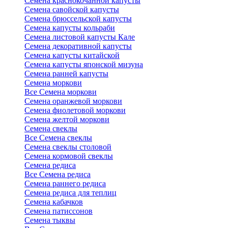
Семена краснокочанной капусты
Семена савойской капусты
Семена брюссельской капусты
Семена капусты кольраби
Семена листовой капусты Кале
Семена декоративной капусты
Семена капусты китайской
Семена капусты японской мизуна
Семена ранней капусты
Семена моркови
Все Семена моркови
Семена оранжевой моркови
Семена фиолетовой моркови
Семена желтой моркови
Семена свеклы
Все Семена свеклы
Семена свеклы столовой
Семена кормовой свеклы
Семена редиса
Все Семена редиса
Семена раннего редиса
Семена редиса для теплиц
Семена кабачков
Семена патиссонов
Семена тыквы