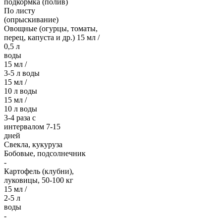
подкормка (полив)
По листу
(опрыскивание)
Овощные (огурцы, томаты,
перец, капуста и др.) 15 мл /
0,5 л
воды
15 мл /
3-5 л воды
15 мл /
10 л воды
15 мл /
10 л воды
3-4 раза с
интервалом 7-15
дней
Свекла, кукуруза
Бобовые, подсолнечник
-
Картофель (клубни),
луковицы, 50-100 кг
15 мл /
2-5 л
воды
-