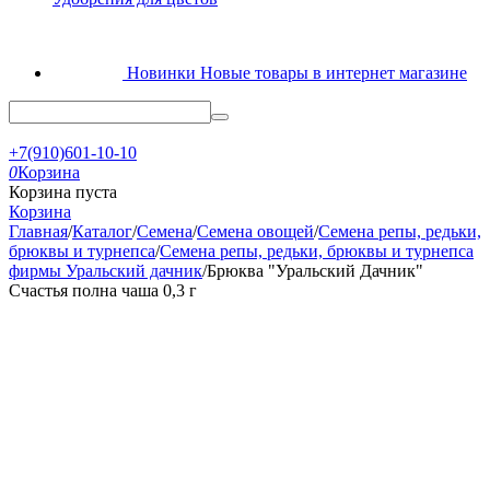
Новинки
Новые товары в интернет магазине
+7(910)601-10-10
0
Корзина
Корзина пуста
Корзина
Главная
/
Каталог
/
Семена
/
Семена овощей
/
Семена репы, редьки,
брюквы и турнепса
/
Семена репы, редьки, брюквы и турнепса
фирмы Уральский дачник
/
Брюква "Уральский Дачник"
Счастья полна чаша 0,3 г