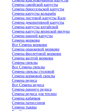
Семена краснокочанной капусты
Семена савойской капусты
Семена брюссельской капусты
Семена капусты кольраби
Семена листовой капусты Кале
Семена декоративной капусты
Семена капусты китайской
Семена капусты японской мизуна
Семена ранней капусты
Семена моркови
Все Семена моркови
Семена оранжевой моркови
Семена фиолетовой моркови
Семена желтой моркови
Семена свеклы
Все Семена свеклы
Семена свеклы столовой
Семена кормовой свеклы
Семена редиса
Все Семена редиса
Семена раннего редиса
Семена редиса для теплиц
Семена кабачков
Семена патиссонов
Семена тыквы