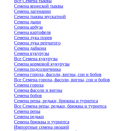
Все Семена тыквы
Семена японской тыквы
Семена лагенарии
Семена тыквы мускатной
Семена дыни
Семена арбуза
Семена картофеля
Семена лука порея
Семена лука репчатого
Семена дайкона
Семена кукурузы
Все Семена кукурузы
Семена кормовой кукурузы
Семена подсолнечника
Семена гороха, фасоли, вигны, сои и бобов
Все Семена гороха, фасоли, вигны, сои и бобов
Семена гороха
Семена фасоли и вигны
Семена бобов
Семена репы, редьки, брюквы и турнепса
Все Семена репы, редьки, брюквы и турнепса
Семена репы
Семена редьки
Семена брюквы и турнепса
Импортные семена овощей