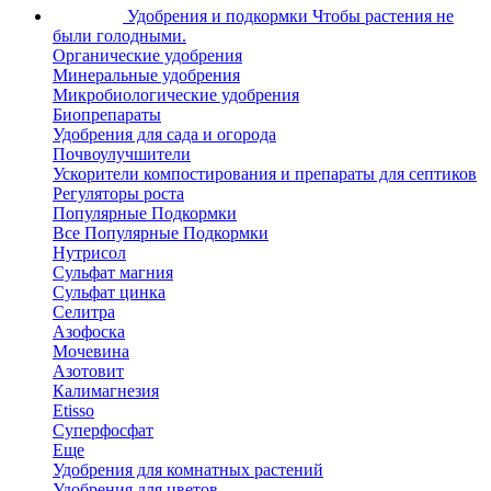
Удобрения и подкормки
Чтобы растения не
были голодными.
Органические удобрения
Минеральные удобрения
Микробиологические удобрения
Биопрепараты
Удобрения для сада и огорода
Почвоулучшители
Ускорители компостирования и препараты для септиков
Регуляторы роста
Популярные Подкормки
Все Популярные Подкормки
Нутрисол
Сульфат магния
Сульфат цинка
Селитра
Азофоска
Мочевина
Азотовит
Калимагнезия
Etisso
Суперфосфат
Еще
Удобрения для комнатных растений
Удобрения для цветов