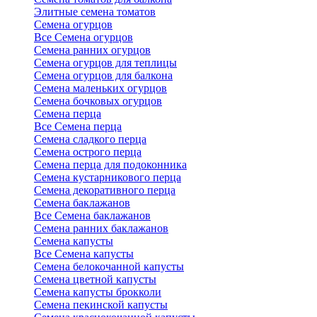
Элитные семена томатов
Семена огурцов
Все Семена огурцов
Семена ранних огурцов
Семена огурцов для теплицы
Семена огурцов для балкона
Семена маленьких огурцов
Семена бочковых огурцов
Семена перца
Все Семена перца
Семена сладкого перца
Семена острого перца
Семена перца для подоконника
Семена кустарникового перца
Семена декоративного перца
Семена баклажанов
Все Семена баклажанов
Семена ранних баклажанов
Семена капусты
Все Семена капусты
Семена белокочанной капусты
Семена цветной капусты
Семена капусты брокколи
Семена пекинской капусты