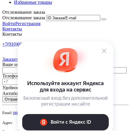
Избранные товары
Отслеживание заказа
Отслеживание заказа
Войти
Регистрация
Контакты
Контакты
+7(910)601-10-10
Пн-Пт: 9:00-18:00
Заказать обратный звонок
Ваше имя
Телефон
Удобное время
-
Антибот
Отправить
onsad@onsad.ru
Email
Адрес