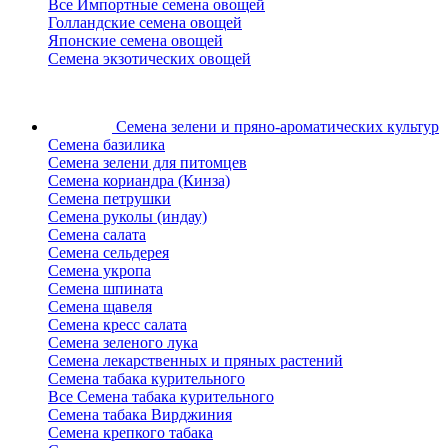
Все Импортные семена овощей
Голландские семена овощей
Японские семена овощей
Семена экзотических овощей
Семена зелени
и пряно-ароматических культур
Семена базилика
Семена зелени для питомцев
Семена кориандра (Кинза)
Семена петрушки
Семена руколы (индау)
Семена салата
Семена сельдерея
Семена укропа
Семена шпината
Семена щавеля
Семена кресс салата
Семена зеленого лука
Семена лекарственных и пряных растений
Семена табака курительного
Все Семена табака курительного
Семена табака Вирджиния
Семена крепкого табака