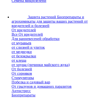
Семена микрозелени
Защита растений
Биопрепараты и
агрохимикаты для защиты ваших растений от
вредителей и болезней
От вредителей
Все От вредителей
Для ранневесеней обработки
от муравьев
от слизней и улиток
от медведки
от белокрылки
от клеща
от хруща (личинки майского жука)
От болезней
От сорняков
Стимуляторы
Побелка и садовый вар
От грызунов и домашних паразитов
Антистресс
Биопрепараты