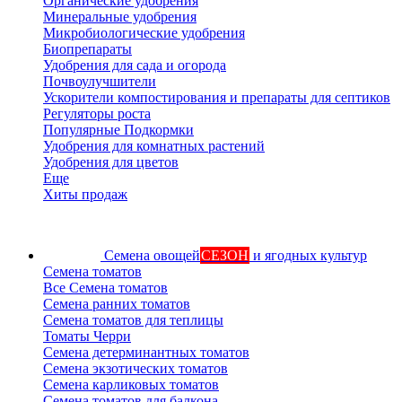
Органические удобрения
Минеральные удобрения
Микробиологические удобрения
Биопрепараты
Удобрения для сада и огорода
Почвоулучшители
Ускорители компостирования и препараты для септиков
Регуляторы роста
Популярные Подкормки
Удобрения для комнатных растений
Удобрения для цветов
Еще
Хиты продаж
Семена овощей
СЕЗОН
и ягодных культур
Семена томатов
Все Семена томатов
Семена ранних томатов
Семена томатов для теплицы
Томаты Черри
Семена детерминантных томатов
Семена экзотических томатов
Семена карликовых томатов
Семена томатов для балкона