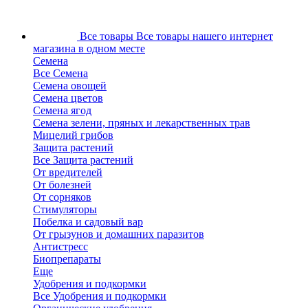
Все товары
Все товары нашего интернет
магазина в одном месте
Семена
Все Семена
Семена овощей
Семена цветов
Семена ягод
Семена зелени, пряных и лекарственных трав
Мицелий грибов
Защита растений
Все Защита растений
От вредителей
От болезней
От сорняков
Стимуляторы
Побелка и садовый вар
От грызунов и домашних паразитов
Антистресс
Биопрепараты
Еще
Удобрения и подкормки
Все Удобрения и подкормки