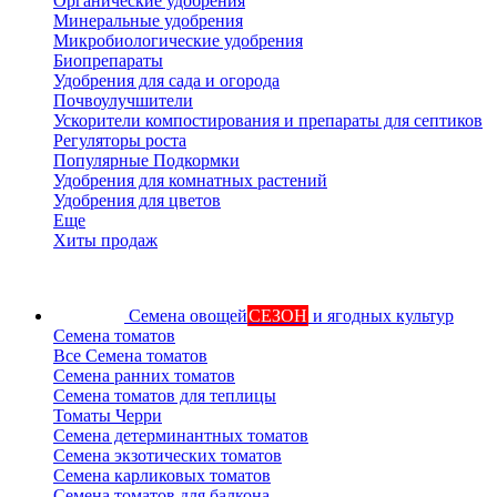
Органические удобрения
Минеральные удобрения
Микробиологические удобрения
Биопрепараты
Удобрения для сада и огорода
Почвоулучшители
Ускорители компостирования и препараты для септиков
Регуляторы роста
Популярные Подкормки
Удобрения для комнатных растений
Удобрения для цветов
Еще
Хиты продаж
Семена овощей
СЕЗОН
и ягодных культур
Семена томатов
Все Семена томатов
Семена ранних томатов
Семена томатов для теплицы
Томаты Черри
Семена детерминантных томатов
Семена экзотических томатов
Семена карликовых томатов
Семена томатов для балкона