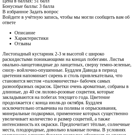
Цена в баллах:
51 балл
Бонусные баллы:
3 балла
В избранное
Задать вопрос
Войдите в учётную запись, чтобы мы могли сообщить вам об
ответе
Описание
Характеристики
Отзывы
Листопадный кустарник 2-3 м высотой с широко
раскидистыми поникающими на концах побегами. Листья
овально-ланцетовидные до ланцетных, сверху темно-зеленые,
снизу- войлочно-опушенные. Буддлея Давида в период
цветения напоминает сирень и столь привлекательна, что
становится местом «паломничества» бабочек самых
разнообразных окрасок. Цветки очень ароматные, собраны в
длинные, до 40 см лилово-розовые соцветия, которые
закладываются на побегах текущего года. Цветение
продолжается с конца июля-до октября. Буддлея
исключительно отзывчива на поливы и опрыскивания,
минеральные подкормки, применение которых существенно
увеличивает количество и размер соцветий, а также
интенсивность их окраски. Предпочитает тёплые, солнечные
места, плодородные, довольно влажные почвы. В условиях