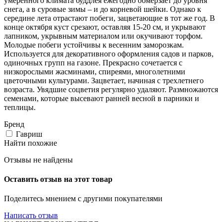
умеренного климата буддлея ежегодно обмерзает до уровня
снега, а в суровые зимы – и до корневой шейки. Однако к
середине лета отрастают побеги, зацветающие в тот же год. В
конце октября куст срезают, оставляя 15-20 см, и укрывают
лапником, укрывным материалом или окучивают торфом.
Молодые побеги устойчивы к весенним заморозкам.
Используется для декоративного оформления садов и парков,
одиночных групп на газоне. Прекрасно сочетается с
низкорослыми жасминами, спиреями, многолетними
цветочными культурами. Зацветает, начиная с трехлетнего
возраста. Увядшие соцветия регулярно удаляют. Размножаются
семенами, которые высевают ранней весной в парники и
теплицы.
Бренд
Гавриш
Найти похожие
Отзывы не найдены
Оставить отзыв на этот товар
Поделитесь мнением с другими покупателями
Написать отзыв