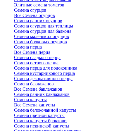
Элитные семена томатов
Семена огурцов
Все Семена огурцов
Семена ранних огурцов
Семена огурцов для теплицы
Семена огурцов для балкона
Семена маленьких огурцов
Семена бочковых огурцов
Семена перца
Все Семена перца
Семена сладкого перца
Семена острого перца
Семена перца для подоконника
Семена кустарникового перца
Семена декоративного перца
Семена баклажанов
Все Семена баклажанов
Семена ранних баклажанов
Семена капусты
Все Семена капусты
Семена белокочанной капусты
Семена цветной капусты
Семена капусты брокколи
Семена пекинской капусты