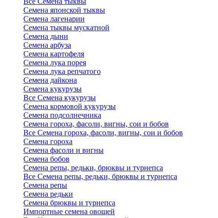
Все Семена тыквы
Семена японской тыквы
Семена лагенарии
Семена тыквы мускатной
Семена дыни
Семена арбуза
Семена картофеля
Семена лука порея
Семена лука репчатого
Семена дайкона
Семена кукурузы
Все Семена кукурузы
Семена кормовой кукурузы
Семена подсолнечника
Семена гороха, фасоли, вигны, сои и бобов
Все Семена гороха, фасоли, вигны, сои и бобов
Семена гороха
Семена фасоли и вигны
Семена бобов
Семена репы, редьки, брюквы и турнепса
Все Семена репы, редьки, брюквы и турнепса
Семена репы
Семена редьки
Семена брюквы и турнепса
Импортные семена овощей