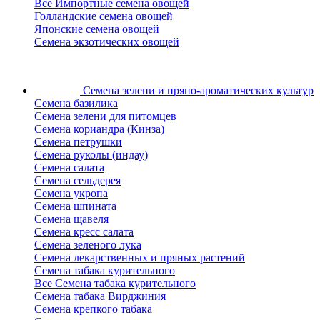
Все Импортные семена овощей
Голландские семена овощей
Японские семена овощей
Семена экзотических овощей
Семена зелени
и пряно-ароматических культур
Семена базилика
Семена зелени для питомцев
Семена кориандра (Кинза)
Семена петрушки
Семена руколы (индау)
Семена салата
Семена сельдерея
Семена укропа
Семена шпината
Семена щавеля
Семена кресс салата
Семена зеленого лука
Семена лекарственных и пряных растений
Семена табака курительного
Все Семена табака курительного
Семена табака Вирджиния
Семена крепкого табака