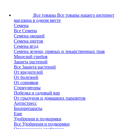
Все товары
Все товары нашего интернет
магазина в одном месте
Семена
Все Семена
Семена овощей
Семена цветов
Семена ягод
Семена зелени, пряных и лекарственных трав
Мицелий грибов
Защита растений
Все Защита растений
От вредителей
От болезней
От сорняков
Стимуляторы
Побелка и садовый вар
От грызунов и домашних паразитов
Антистресс
Биопрепараты
Еще
Удобрения и подкормки
Все Удобрения и подкормки