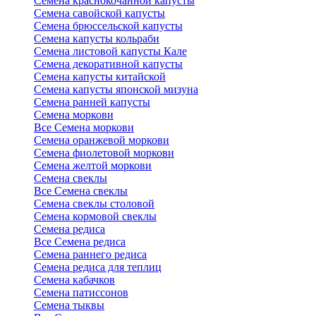
Семена краснокочанной капусты
Семена савойской капусты
Семена брюссельской капусты
Семена капусты кольраби
Семена листовой капусты Кале
Семена декоративной капусты
Семена капусты китайской
Семена капусты японской мизуна
Семена ранней капусты
Семена моркови
Все Семена моркови
Семена оранжевой моркови
Семена фиолетовой моркови
Семена желтой моркови
Семена свеклы
Все Семена свеклы
Семена свеклы столовой
Семена кормовой свеклы
Семена редиса
Все Семена редиса
Семена раннего редиса
Семена редиса для теплиц
Семена кабачков
Семена патиссонов
Семена тыквы