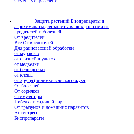
Семена микрозелени
Защита растений
Биопрепараты и
агрохимикаты для защиты ваших растений от
вредителей и болезней
От вредителей
Все От вредителей
Для ранневесеней обработки
от муравьев
от слизней и улиток
от медведки
от белокрылки
от клеща
от хруща (личинки майского жука)
От болезней
От сорняков
Стимуляторы
Побелка и садовый вар
От грызунов и домашних паразитов
Антистресс
Биопрепараты