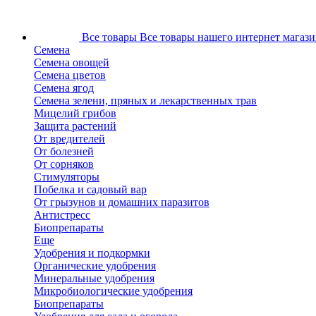
Все товары
Все товары нашего интернет магази
Семена
Семена овощей
Семена цветов
Семена ягод
Семена зелени, пряных и лекарственных трав
Мицелий грибов
Защита растений
От вредителей
От болезней
От сорняков
Стимуляторы
Побелка и садовый вар
От грызунов и домашних паразитов
Антистресс
Биопрепараты
Еще
Удобрения и подкормки
Органические удобрения
Минеральные удобрения
Микробиологические удобрения
Биопрепараты