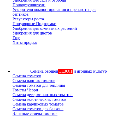
Удобрения для сада и огорода
Почвоулучшители
Ускорители компостирования и препараты для
септиков
Регуляторы роста
Популярные Подкормки
Удобрения для комнатных растений
Удобрения для цветов
Еще
Хиты продаж
Семена овощей
СЕЗОН
и ягодных культур
Семена томатов
Семена ранних томатов
Семена томатов для теплицы
Томаты Черри
Семена детерминантных томатов
Семена экзотических томатов
Семена карликовых томатов
Семена томатов для балкона
Элитные семена томатов