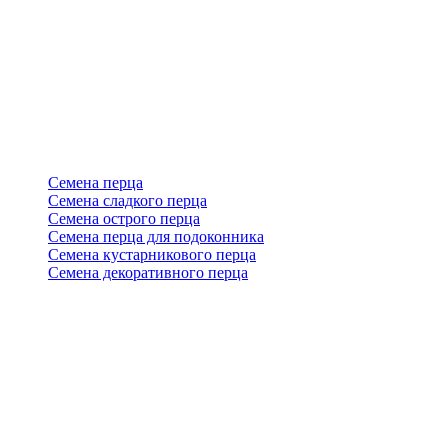
Семена перца
Семена сладкого перца
Семена острого перца
Семена перца для подоконника
Семена кустарникового перца
Семена декоративного перца