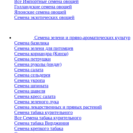
Все Импортные семена овощей
Голландские семена овощей
Японские семена овощей
Семена экзотических овощей
Семена зелени
и пряно-ароматических культур
Семена базилика
Семена зелени для питомцев
Семена кориандра (Кинза)
Семена петрушки
Семена руколы (индау)
Семена салата
Семена сельдерея
Семена укропа
Семена шпината
Семена щавеля
Семена кресс салата
Семена зеленого лука
Семена лекарственных и пряных растений
Семена табака курительного
Все Семена табака курительного
Семена табака Вирджиния
Семена крепкого табака