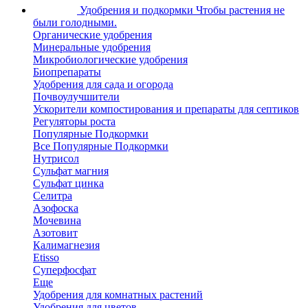
Удобрения и подкормки
Чтобы растения не
были голодными.
Органические удобрения
Минеральные удобрения
Микробиологические удобрения
Биопрепараты
Удобрения для сада и огорода
Почвоулучшители
Ускорители компостирования и препараты для септиков
Регуляторы роста
Популярные Подкормки
Все Популярные Подкормки
Нутрисол
Сульфат магния
Сульфат цинка
Селитра
Азофоска
Мочевина
Азотовит
Калимагнезия
Etisso
Суперфосфат
Еще
Удобрения для комнатных растений
Удобрения для цветов