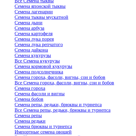
Все Семена тыквы
Семена японской тыквы
Семена лагенарии
Семена тыквы мускатной
Семена дыни
Семена арбуза
Семена картофеля
Семена лука порея
Семена лука репчатого
Семена дайкона
Семена кукурузы
Все Семена кукурузы
Семена кормовой кукурузы
Семена подсолнечника
Семена гороха, фасоли, вигны, сои и бобов
Все Семена гороха, фасоли, вигны, сои и бобов
Семена гороха
Семена фасоли и вигны
Семена бобов
Семена репы, редьки, брюквы и турнепса
Все Семена репы, редьки, брюквы и турнепса
Семена репы
Семена редьки
Семена брюквы и турнепса
Импортные семена овощей