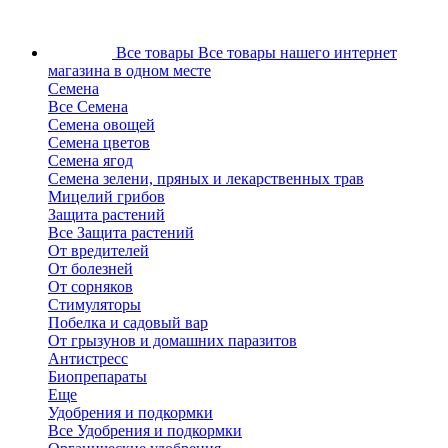
Все товары
Все товары нашего интернет
магазина в одном месте
Семена
Все Семена
Семена овощей
Семена цветов
Семена ягод
Семена зелени, пряных и лекарственных трав
Мицелий грибов
Защита растений
Все Защита растений
От вредителей
От болезней
От сорняков
Стимуляторы
Побелка и садовый вар
От грызунов и домашних паразитов
Антистресс
Биопрепараты
Еще
Удобрения и подкормки
Все Удобрения и подкормки