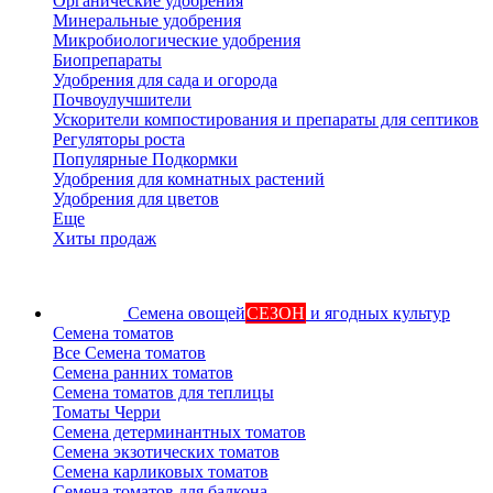
Органические удобрения
Минеральные удобрения
Микробиологические удобрения
Биопрепараты
Удобрения для сада и огорода
Почвоулучшители
Ускорители компостирования и препараты для септиков
Регуляторы роста
Популярные Подкормки
Удобрения для комнатных растений
Удобрения для цветов
Еще
Хиты продаж
Семена овощей
СЕЗОН
и ягодных культур
Семена томатов
Все Семена томатов
Семена ранних томатов
Семена томатов для теплицы
Томаты Черри
Семена детерминантных томатов
Семена экзотических томатов
Семена карликовых томатов
Семена томатов для балкона