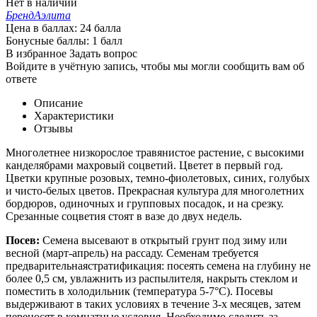
Нет в наличии
Бренд
Аэлита
Цена в баллах:
24 балла
Бонусные баллы:
1 балл
В избранное
Задать вопрос
Войдите в учётную запись, чтобы мы могли сообщить вам об
ответе
Описание
Характеристики
Отзывы
Многолетнее низкорослое травянистое растение, с высокими
канделябрами махровый соцветий. Цветет в первый год.
Цветки крупные розовых, темно-фиолетовых, синих, голубых
и чисто-белых цветов. Прекрасная культура для многолетних
бордюров, одиночных и групповых посадок, и на срезку.
Срезанные соцветия стоят в вазе до двух недель.
Посев:
Семена высевают в открытый грунт под зиму или
весной (март-апрель) на рассаду. Семенам требуется
предварительнаястратификация: посеять семена на глубину не
более 0,5 см, увлажнить из распылителя, накрыть стеклом и
поместить в холодильник (температура 5-7°С). Посевы
выдерживают в таких условиях в течение 3-х месяцев, затем
переносят в комнатные условия. Необходимо следить за