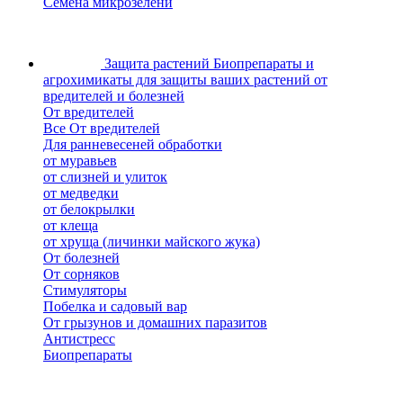
Семена микрозелени
Защита растений
Биопрепараты и
агрохимикаты для защиты ваших растений от
вредителей и болезней
От вредителей
Все От вредителей
Для ранневесеней обработки
от муравьев
от слизней и улиток
от медведки
от белокрылки
от клеща
от хруща (личинки майского жука)
От болезней
От сорняков
Стимуляторы
Побелка и садовый вар
От грызунов и домашних паразитов
Антистресс
Биопрепараты