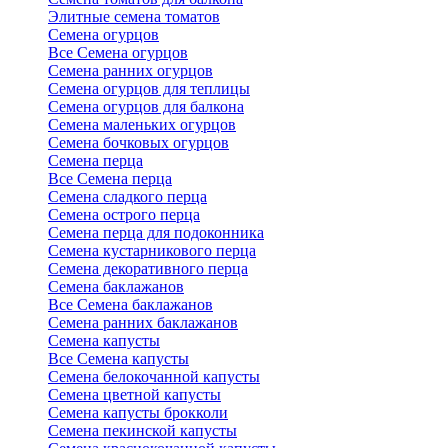
Элитные семена томатов
Семена огурцов
Все Семена огурцов
Семена ранних огурцов
Семена огурцов для теплицы
Семена огурцов для балкона
Семена маленьких огурцов
Семена бочковых огурцов
Семена перца
Все Семена перца
Семена сладкого перца
Семена острого перца
Семена перца для подоконника
Семена кустарникового перца
Семена декоративного перца
Семена баклажанов
Все Семена баклажанов
Семена ранних баклажанов
Семена капусты
Все Семена капусты
Семена белокочанной капусты
Семена цветной капусты
Семена капусты брокколи
Семена пекинской капусты