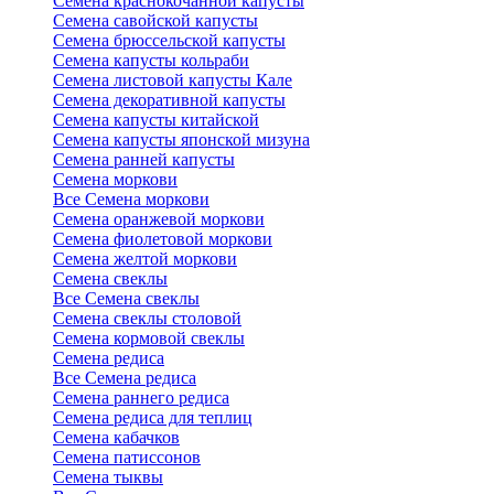
Семена краснокочанной капусты
Семена савойской капусты
Семена брюссельской капусты
Семена капусты кольраби
Семена листовой капусты Кале
Семена декоративной капусты
Семена капусты китайской
Семена капусты японской мизуна
Семена ранней капусты
Семена моркови
Все Семена моркови
Семена оранжевой моркови
Семена фиолетовой моркови
Семена желтой моркови
Семена свеклы
Все Семена свеклы
Семена свеклы столовой
Семена кормовой свеклы
Семена редиса
Все Семена редиса
Семена раннего редиса
Семена редиса для теплиц
Семена кабачков
Семена патиссонов
Семена тыквы