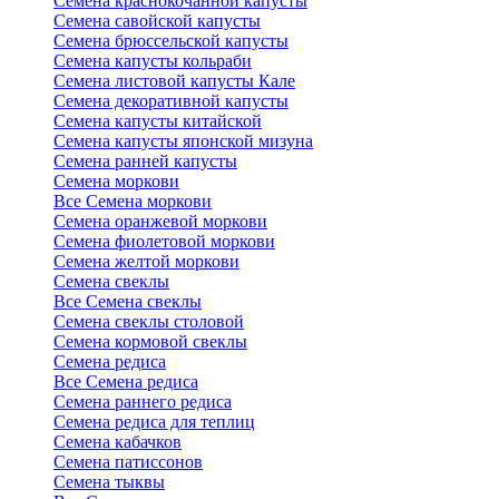
Семена краснокочанной капусты
Семена савойской капусты
Семена брюссельской капусты
Семена капусты кольраби
Семена листовой капусты Кале
Семена декоративной капусты
Семена капусты китайской
Семена капусты японской мизуна
Семена ранней капусты
Семена моркови
Все Семена моркови
Семена оранжевой моркови
Семена фиолетовой моркови
Семена желтой моркови
Семена свеклы
Все Семена свеклы
Семена свеклы столовой
Семена кормовой свеклы
Семена редиса
Все Семена редиса
Семена раннего редиса
Семена редиса для теплиц
Семена кабачков
Семена патиссонов
Семена тыквы