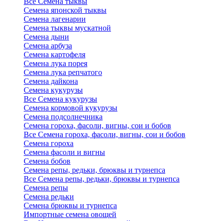
Все Семена тыквы
Семена японской тыквы
Семена лагенарии
Семена тыквы мускатной
Семена дыни
Семена арбуза
Семена картофеля
Семена лука порея
Семена лука репчатого
Семена дайкона
Семена кукурузы
Все Семена кукурузы
Семена кормовой кукурузы
Семена подсолнечника
Семена гороха, фасоли, вигны, сои и бобов
Все Семена гороха, фасоли, вигны, сои и бобов
Семена гороха
Семена фасоли и вигны
Семена бобов
Семена репы, редьки, брюквы и турнепса
Все Семена репы, редьки, брюквы и турнепса
Семена репы
Семена редьки
Семена брюквы и турнепса
Импортные семена овощей