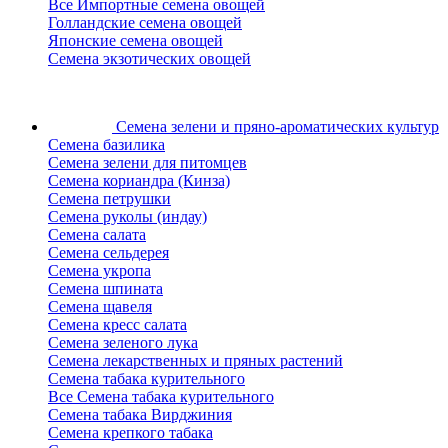
Все Импортные семена овощей
Голландские семена овощей
Японские семена овощей
Семена экзотических овощей
Семена зелени
и пряно-ароматических культур
Семена базилика
Семена зелени для питомцев
Семена кориандра (Кинза)
Семена петрушки
Семена руколы (индау)
Семена салата
Семена сельдерея
Семена укропа
Семена шпината
Семена щавеля
Семена кресс салата
Семена зеленого лука
Семена лекарственных и пряных растений
Семена табака курительного
Все Семена табака курительного
Семена табака Вирджиния
Семена крепкого табака