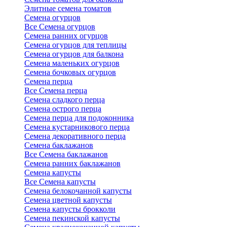
Элитные семена томатов
Семена огурцов
Все Семена огурцов
Семена ранних огурцов
Семена огурцов для теплицы
Семена огурцов для балкона
Семена маленьких огурцов
Семена бочковых огурцов
Семена перца
Все Семена перца
Семена сладкого перца
Семена острого перца
Семена перца для подоконника
Семена кустарникового перца
Семена декоративного перца
Семена баклажанов
Все Семена баклажанов
Семена ранних баклажанов
Семена капусты
Все Семена капусты
Семена белокочанной капусты
Семена цветной капусты
Семена капусты брокколи
Семена пекинской капусты