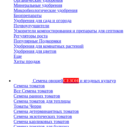
Органические удобрения
Минеральные удобрения
Микробиологические удобрения
Биопрепараты
Удобрения для сада и огорода
Почвоулучшители
Ускорители компостирования и препараты для септиков
Регуляторы роста
Популярные Подкормки
Удобрения для комнатных растений
Удобрения для цветов
Еще
Хиты продаж
Семена овощей
СЕЗОН
и ягодных культур
Семена томатов
Все Семена томатов
Семена ранних томатов
Семена томатов для теплицы
Томаты Черри
Семена детерминантных томатов
Семена экзотических томатов
Семена карликовых томатов
Семена томатов для балкона