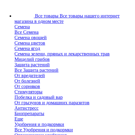
Все товары
Все товары нашего интернет
магазина в одном месте
Семена
Все Семена
Семена овощей
Семена цветов
Семена ягод
Семена зелени, пряных и лекарственных трав
Мицелий грибов
Защита растений
Все Защита растений
От вредителей
От болезней
От сорняков
Стимуляторы
Побелка и садовый вар
От грызунов и домашних паразитов
Антистресс
Биопрепараты
Еще
Удобрения и подкормки
Все Удобрения и подкормки