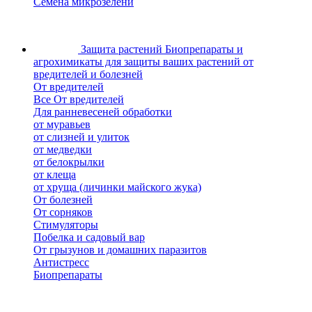
Семена микрозелени
Защита растений
Биопрепараты и
агрохимикаты для защиты ваших растений от
вредителей и болезней
От вредителей
Все От вредителей
Для ранневесеней обработки
от муравьев
от слизней и улиток
от медведки
от белокрылки
от клеща
от хруща (личинки майского жука)
От болезней
От сорняков
Стимуляторы
Побелка и садовый вар
От грызунов и домашних паразитов
Антистресс
Биопрепараты