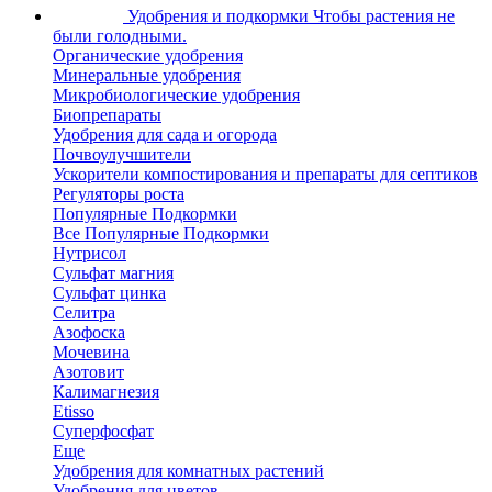
Удобрения и подкормки
Чтобы растения не
были голодными.
Органические удобрения
Минеральные удобрения
Микробиологические удобрения
Биопрепараты
Удобрения для сада и огорода
Почвоулучшители
Ускорители компостирования и препараты для септиков
Регуляторы роста
Популярные Подкормки
Все Популярные Подкормки
Нутрисол
Сульфат магния
Сульфат цинка
Селитра
Азофоска
Мочевина
Азотовит
Калимагнезия
Etisso
Суперфосфат
Еще
Удобрения для комнатных растений
Удобрения для цветов