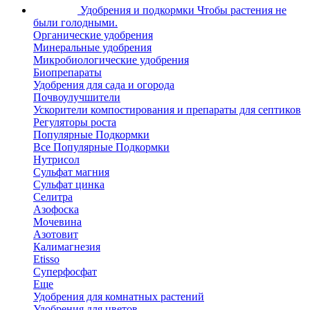
Удобрения и подкормки
Чтобы растения не
были голодными.
Органические удобрения
Минеральные удобрения
Микробиологические удобрения
Биопрепараты
Удобрения для сада и огорода
Почвоулучшители
Ускорители компостирования и препараты для септиков
Регуляторы роста
Популярные Подкормки
Все Популярные Подкормки
Нутрисол
Сульфат магния
Сульфат цинка
Селитра
Азофоска
Мочевина
Азотовит
Калимагнезия
Etisso
Суперфосфат
Еще
Удобрения для комнатных растений
Удобрения для цветов