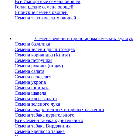
Все Импортные семена овощей
Голландские семена овощей
Японские семена овощей
Семена экзотических овощей
Семена зелени
и пряно-ароматических культур
Семена базилика
Семена зелени для питомцев
Семена кориандра (Кинза)
Семена петрушки
Семена руколы (индау)
Семена салата
Семена сельдерея
Семена укропа
Семена шпината
Семена щавеля
Семена кресс салата
Семена зеленого лука
Семена лекарственных и пряных растений
Семена табака курительного
Все Семена табака курительного
Семена табака Вирджиния
Семена крепкого табака