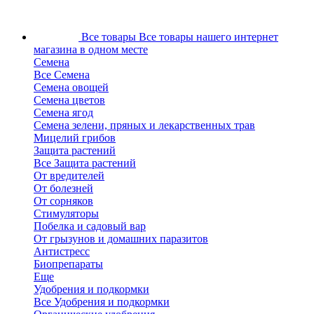
Все товары
Все товары нашего интернет
магазина в одном месте
Семена
Все Семена
Семена овощей
Семена цветов
Семена ягод
Семена зелени, пряных и лекарственных трав
Мицелий грибов
Защита растений
Все Защита растений
От вредителей
От болезней
От сорняков
Стимуляторы
Побелка и садовый вар
От грызунов и домашних паразитов
Антистресс
Биопрепараты
Еще
Удобрения и подкормки
Все Удобрения и подкормки