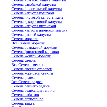
Семена краснокочанной капусты
Семена савойской капусты
Семена брюссельской капусты
Семена капусты кольраби
Семена листовой капусты Кале
Семена декоративной капусты
Семена капусты китайской
Семена капусты японской мизуна
Семена ранней капусты
Семена моркови
Все Семена моркови
Семена оранжевой моркови
Семена фиолетовой моркови
Семена желтой моркови
Семена свеклы
Все Семена свеклы
Семена свеклы столовой
Семена кормовой свеклы
Семена редиса
Все Семена редиса
Семена раннего редиса
Семена редиса для теплиц
Семена кабачков
Семена патиссонов
Семена тыквы