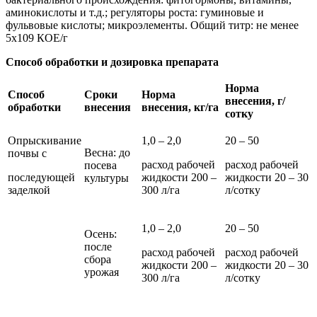
аминокислоты и т.д.; регуляторы роста: гуминовые и
фульвовые кислоты; микроэлементы. Общий титр: не менее
5х109 КОЕ/г
Способ обработки и дозировка препарата
Норма
Способ
Сроки
Норма
внесения, г/
обработки
внесения
внесения, кг/га
сотку
Опрыскивание
1,0 – 2,0
20 – 50
Весна: до
почвы с
расход рабочей
расход рабочей
посева
последующей
жидкости 200 –
жидкости 20 – 30
культуры
заделкой
300 л/га
л/сотку
1,0 – 2,0
20 – 50
Осень:
после
расход рабочей
расход рабочей
сбора
жидкости 200 –
жидкости 20 – 30
урожая
300 л/га
л/сотку