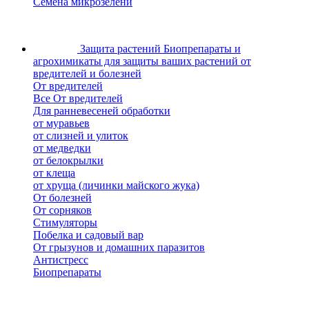
Семена микрозелени
Защита растений
Биопрепараты и
агрохимикаты для защиты ваших растений от
вредителей и болезней
От вредителей
Все От вредителей
Для ранневесеней обработки
от муравьев
от слизней и улиток
от медведки
от белокрылки
от клеща
от хруща (личинки майского жука)
От болезней
От сорняков
Стимуляторы
Побелка и садовый вар
От грызунов и домашних паразитов
Антистресс
Биопрепараты