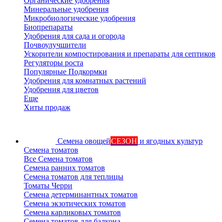
Органические удобрения
Минеральные удобрения
Микробиологические удобрения
Биопрепараты
Удобрения для сада и огорода
Почвоулучшители
Ускорители компостирования и препараты для септиков
Регуляторы роста
Популярные Подкормки
Удобрения для комнатных растений
Удобрения для цветов
Еще
Хиты продаж
Семена овощей
СЕЗОН
и ягодных культур
Семена томатов
Все Семена томатов
Семена ранних томатов
Семена томатов для теплицы
Томаты Черри
Семена детерминантных томатов
Семена экзотических томатов
Семена карликовых томатов
Семена томатов для балкона