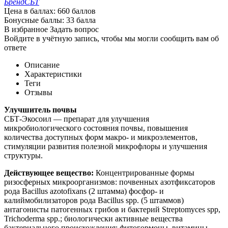
Бренд
СБТ
Цена в баллах:
660 баллов
Бонусные баллы:
33 балла
В избранное
Задать вопрос
Войдите в учётную запись, чтобы мы могли сообщить вам об
ответе
Описание
Характеристики
Теги
Отзывы
Улучшитель почвы
СБТ-Экосоил — препарат для улучшения
микробиологического состояния почвы, повышения
количества доступных форм макро- и микроэлементов,
стимуляции развития полезной микрофлоры и улучшения
структуры.
Действующее вещество:
Концентрированные формы
ризосферных микроорганизмов: почвенных азотфиксаторов
рода Вacillus azotofixans (2 штамма) фосфор- и
калиймобилизаторов рода Вacillus spp. (5 штаммов)
антагонисты патогенных грибов и бактерий Streptomyces spp,
Trichoderma spp.; биологически активные вещества
бактериального происхождения: фитогормоны, витамины,