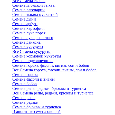
Все Семена тыквы
Семена японской тыквы
Семена лагенарии
Семена тыквы мускатной
Семена дыни
Семена арбуза
Семена картофеля
Семена лука порея
Семена лука репчатого
Семена дайкона
Семена кукурузы
Все Семена кукурузы
Семена кормовой кукурузы
Семена подсолнечника
Семена гороха, фасоли, вигны, сои и бобов
Все Семена гороха, фасоли, вигны, сои и бобов
Семена гороха
Семена фасоли и вигны
Семена бобов
Семена репы, редьки, брюквы и турнепса
Все Семена репы, редьки, брюквы и турнепса
Семена репы
Семена редьки
Семена брюквы и турнепса
Импортные семена овощей