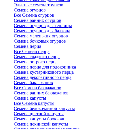
Элитные семена томатов
Семена огурцов
Все Семена огурцов
Семена ранних огурцов
Семена огурцов для теплицы
Семена огурцов для балкона
Семена маленьких огурцов
Семена бочковых огурцов
Семена перца
Все Семена перца
Семена сладкого перца
Семена острого перца
Семена перца для подоконника
Семена кустарникового перца
Семена декоративного перца
Семена баклажанов
Все Семена баклажанов
Семена ранних баклажанов
Семена капусты
Все Семена капусты
Семена белокочанной капусты
Семена цветной капусты
Семена капусты брокколи
Семена пекинской капусты