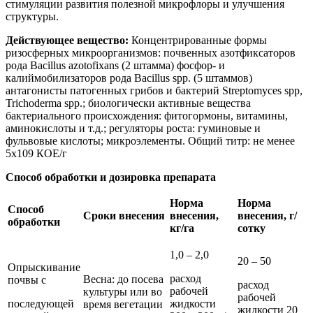
стимуляции развития полезной микрофлоры и улучшения
структуры.
Действующее вещество:
Концентрированные формы
ризосферных микроорганизмов: почвенных азотфиксаторов
рода Вacillus azotofixans (2 штамма) фосфор- и
калиймобилизаторов рода Вacillus spp. (5 штаммов)
антагонисты патогенных грибов и бактерий Streptomyces spp,
Trichoderma spp.; биологически активные вещества
бактериального происхождения: фитогормоны, витамины,
аминокислоты и т.д.; регуляторы роста: гуминовые и
фульвовые кислоты; микроэлементы. Общий титр: не менее
5х109 КОЕ/г
Способ обработки и дозировка препарата
Норма
Норма
Способ
Сроки внесения
внесения,
внесения, г/
обработки
кг/га
сотку
1,0 – 2,0
20 – 50
Опрыскивание
расход
Весна: до посева
почвы с
расход
рабочей
культуры или во
рабочей
последующей
жидкости
время вегетации
жидкости 20