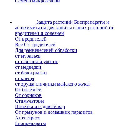
Семена микрозелени
Защита растений
Биопрепараты и
агрохимикаты для защиты ваших растений от
вредителей и болезней
От вредителей
Все От вредителей
Для ранневесеней обработки
от муравьев
от слизней и улиток
от медведки
от белокрылки
от клеща
от хруща (личинки майского жука)
От болезней
От сорняков
Стимуляторы
Побелка и садовый вар
От грызунов и домашних паразитов
Антистресс
Биопрепараты