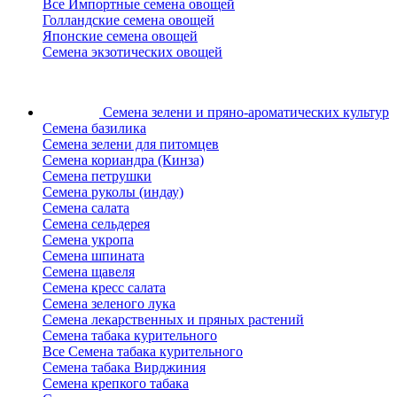
Все Импортные семена овощей
Голландские семена овощей
Японские семена овощей
Семена экзотических овощей
Семена зелени
и пряно-ароматических культур
Семена базилика
Семена зелени для питомцев
Семена кориандра (Кинза)
Семена петрушки
Семена руколы (индау)
Семена салата
Семена сельдерея
Семена укропа
Семена шпината
Семена щавеля
Семена кресс салата
Семена зеленого лука
Семена лекарственных и пряных растений
Семена табака курительного
Все Семена табака курительного
Семена табака Вирджиния
Семена крепкого табака