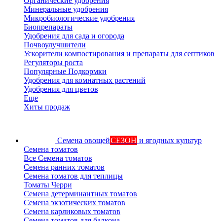
Органические удобрения
Минеральные удобрения
Микробиологические удобрения
Биопрепараты
Удобрения для сада и огорода
Почвоулучшители
Ускорители компостирования и препараты для септиков
Регуляторы роста
Популярные Подкормки
Удобрения для комнатных растений
Удобрения для цветов
Еще
Хиты продаж
Семена овощей
СЕЗОН
и ягодных культур
Семена томатов
Все Семена томатов
Семена ранних томатов
Семена томатов для теплицы
Томаты Черри
Семена детерминантных томатов
Семена экзотических томатов
Семена карликовых томатов
Семена томатов для балкона