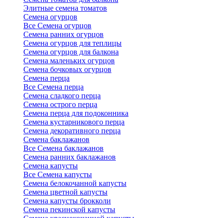
Элитные семена томатов
Семена огурцов
Все Семена огурцов
Семена ранних огурцов
Семена огурцов для теплицы
Семена огурцов для балкона
Семена маленьких огурцов
Семена бочковых огурцов
Семена перца
Все Семена перца
Семена сладкого перца
Семена острого перца
Семена перца для подоконника
Семена кустарникового перца
Семена декоративного перца
Семена баклажанов
Все Семена баклажанов
Семена ранних баклажанов
Семена капусты
Все Семена капусты
Семена белокочанной капусты
Семена цветной капусты
Семена капусты брокколи
Семена пекинской капусты