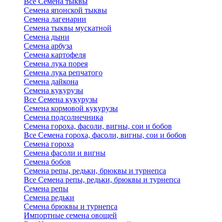
Все Семена тыквы
Семена японской тыквы
Семена лагенарии
Семена тыквы мускатной
Семена дыни
Семена арбуза
Семена картофеля
Семена лука порея
Семена лука репчатого
Семена дайкона
Семена кукурузы
Все Семена кукурузы
Семена кормовой кукурузы
Семена подсолнечника
Семена гороха, фасоли, вигны, сои и бобов
Все Семена гороха, фасоли, вигны, сои и бобов
Семена гороха
Семена фасоли и вигны
Семена бобов
Семена репы, редьки, брюквы и турнепса
Все Семена репы, редьки, брюквы и турнепса
Семена репы
Семена редьки
Семена брюквы и турнепса
Импортные семена овощей