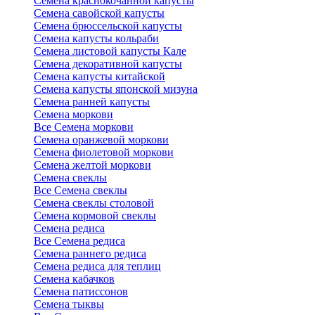
Семена краснокочанной капусты
Семена савойской капусты
Семена брюссельской капусты
Семена капусты кольраби
Семена листовой капусты Кале
Семена декоративной капусты
Семена капусты китайской
Семена капусты японской мизуна
Семена ранней капусты
Семена моркови
Все Семена моркови
Семена оранжевой моркови
Семена фиолетовой моркови
Семена желтой моркови
Семена свеклы
Все Семена свеклы
Семена свеклы столовой
Семена кормовой свеклы
Семена редиса
Все Семена редиса
Семена раннего редиса
Семена редиса для теплиц
Семена кабачков
Семена патиссонов
Семена тыквы