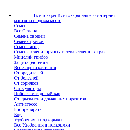
Все товары
Все товары нашего интернет
магазина в одном месте
Семена
Все Семена
Семена овощей
Семена цветов
Семена ягод
Семена зелени, пряных и лекарственных трав
Мицелий грибов
Защита растений
Все Защита растений
От вредителей
От болезней
От сорняков
Стимуляторы
Побелка и садовый вар
От грызунов и домашних паразитов
Антистресс
Биопрепараты
Еще
Удобрения и подкормки
Все Удобрения и подкормки