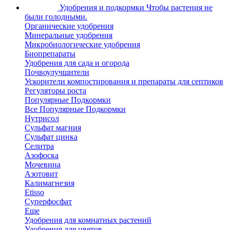
Удобрения и подкормки
Чтобы растения не
были голодными.
Органические удобрения
Минеральные удобрения
Микробиологические удобрения
Биопрепараты
Удобрения для сада и огорода
Почвоулучшители
Ускорители компостирования и препараты для септиков
Регуляторы роста
Популярные Подкормки
Все Популярные Подкормки
Нутрисол
Сульфат магния
Сульфат цинка
Селитра
Азофоска
Мочевина
Азотовит
Калимагнезия
Etisso
Суперфосфат
Еще
Удобрения для комнатных растений
Удобрения для цветов