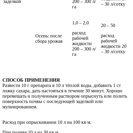
заделкой
200 – 300 л/
– 30 л/сотку
га
1,0 – 2,0
20 – 50
расход
расход
Осень: после
рабочей
рабочей
сбора урожая
жидкости
жидкости 20
200 – 300 л/
– 30 л/сотку
га
СПОСОБ ПРИМЕНЕНИЯ
Развести 10 г препарата в 10 л тёплой воды, добавить 1 ст
ложку сахара, дать настояться в течение 30 минут. Хорошо
перемешать и полученным раствором опрыснуть или полить
поверхность почвы с последующей заделкой или
мульчированием.
Расход при опрыскивании 10 л на 100 кв м.
При поливе 10 л на 30 кв м