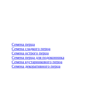
Семена перца
Семена сладкого перца
Семена острого перца
Семена перца для подоконника
Семена кустарникового перца
Семена декоративного перца