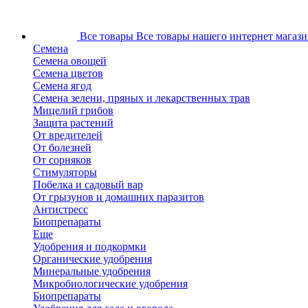
Все товары
Все товары нашего интернет магази
Семена
Семена овощей
Семена цветов
Семена ягод
Семена зелени, пряных и лекарственных трав
Мицелий грибов
Защита растений
От вредителей
От болезней
От сорняков
Стимуляторы
Побелка и садовый вар
От грызунов и домашних паразитов
Антистресс
Биопрепараты
Еще
Удобрения и подкормки
Органические удобрения
Минеральные удобрения
Микробиологические удобрения
Биопрепараты