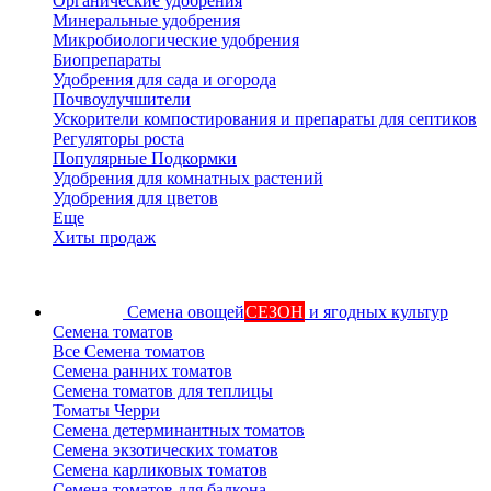
Органические удобрения
Минеральные удобрения
Микробиологические удобрения
Биопрепараты
Удобрения для сада и огорода
Почвоулучшители
Ускорители компостирования и препараты для септиков
Регуляторы роста
Популярные Подкормки
Удобрения для комнатных растений
Удобрения для цветов
Еще
Хиты продаж
Семена овощей
СЕЗОН
и ягодных культур
Семена томатов
Все Семена томатов
Семена ранних томатов
Семена томатов для теплицы
Томаты Черри
Семена детерминантных томатов
Семена экзотических томатов
Семена карликовых томатов
Семена томатов для балкона