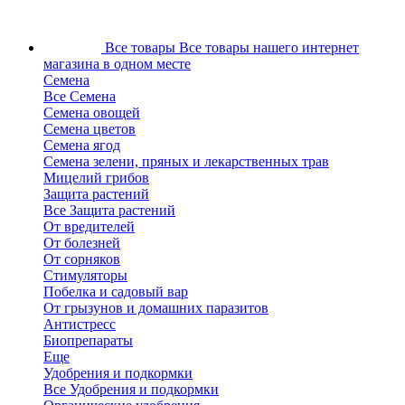
Все товары
Все товары нашего интернет
магазина в одном месте
Семена
Все Семена
Семена овощей
Семена цветов
Семена ягод
Семена зелени, пряных и лекарственных трав
Мицелий грибов
Защита растений
Все Защита растений
От вредителей
От болезней
От сорняков
Стимуляторы
Побелка и садовый вар
От грызунов и домашних паразитов
Антистресс
Биопрепараты
Еще
Удобрения и подкормки
Все Удобрения и подкормки