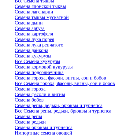
Все Семена тыквы
Семена японской тыквы
Семена лагенарии
Семена тыквы мускатной
Семена дыни
Семена арбуза
Семена картофеля
Семена лука порея
Семена лука репчатого
Семена дайкона
Семена кукурузы
Все Семена кукурузы
Семена кормовой кукурузы
Семена подсолнечника
Семена гороха, фасоли, вигны, сои и бобов
Все Семена гороха, фасоли, вигны, сои и бобов
Семена гороха
Семена фасоли и вигны
Семена бобов
Семена репы, редьки, брюквы и турнепса
Все Семена репы, редьки, брюквы и турнепса
Семена репы
Семена редьки
Семена брюквы и турнепса
Импортные семена овощей