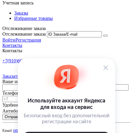
Учетная запись
Заказы
Избранные товары
Отслеживание заказа
Отслеживание заказа
Войти
Регистрация
Контакты
Контакты
+7(910)601-10-10
Пн-Пт: 9:00-18:00
Заказать обратный звонок
Ваше имя
Телефон
Удобное время
-
Антибот
Отправить
onsad@onsad.ru
Email