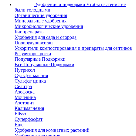
Удобрения и подкормки
Чтобы растения не
были голодными.
Органические удобрения
Минеральные удобрения
Микробиологические удобрения
Биопрепараты
Удобрения для сада и огорода
Почвоулучшители
Ускорители компостирования и препараты для септиков
Регуляторы роста
Популярные Подкормки
Все Популярные Подкормки
Нутрисол
Сульфат магния
Сульфат цинка
Селитра
Азофоска
Мочевина
Азотовит
Калимагнезия
Etisso
Суперфосфат
Еще
Удобрения для комнатных растений
Удобрения для цветов