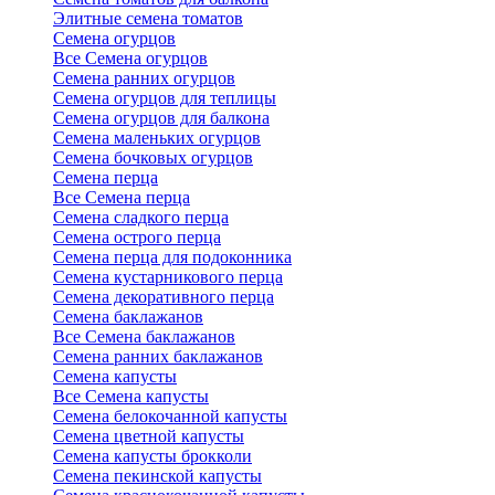
Элитные семена томатов
Семена огурцов
Все Семена огурцов
Семена ранних огурцов
Семена огурцов для теплицы
Семена огурцов для балкона
Семена маленьких огурцов
Семена бочковых огурцов
Семена перца
Все Семена перца
Семена сладкого перца
Семена острого перца
Семена перца для подоконника
Семена кустарникового перца
Семена декоративного перца
Семена баклажанов
Все Семена баклажанов
Семена ранних баклажанов
Семена капусты
Все Семена капусты
Семена белокочанной капусты
Семена цветной капусты
Семена капусты брокколи
Семена пекинской капусты