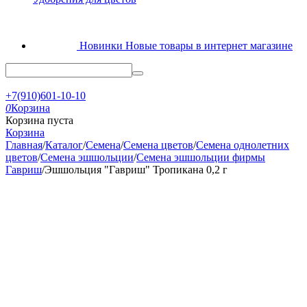
Новинки
Новые товары в интернет магазине
+7(910)601-10-10
0
Корзина
Корзина пуста
Корзина
Главная
/
Каталог
/
Семена
/
Семена цветов
/
Семена однолетних
цветов
/
Семена эшшольции
/
Семена эшшольции фирмы
Гавриш
/
Эшшольция "Гавриш" Тропикана 0,2 г