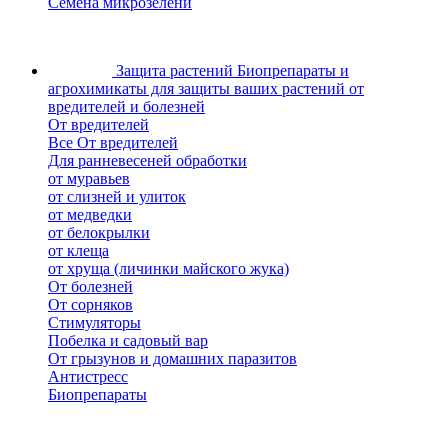
Семена микрозелени
Защита растений
Биопрепараты и
агрохимикаты для защиты ваших растений от
вредителей и болезней
От вредителей
Все От вредителей
Для ранневесеней обработки
от муравьев
от слизней и улиток
от медведки
от белокрылки
от клеща
от хруща (личинки майского жука)
От болезней
От сорняков
Стимуляторы
Побелка и садовый вар
От грызунов и домашних паразитов
Антистресс
Биопрепараты