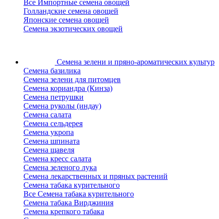
Все Импортные семена овощей
Голландские семена овощей
Японские семена овощей
Семена экзотических овощей
Семена зелени
и пряно-ароматических культур
Семена базилика
Семена зелени для питомцев
Семена кориандра (Кинза)
Семена петрушки
Семена руколы (индау)
Семена салата
Семена сельдерея
Семена укропа
Семена шпината
Семена щавеля
Семена кресс салата
Семена зеленого лука
Семена лекарственных и пряных растений
Семена табака курительного
Все Семена табака курительного
Семена табака Вирджиния
Семена крепкого табака