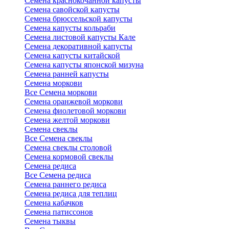
Семена краснокочанной капусты
Семена савойской капусты
Семена брюссельской капусты
Семена капусты кольраби
Семена листовой капусты Кале
Семена декоративной капусты
Семена капусты китайской
Семена капусты японской мизуна
Семена ранней капусты
Семена моркови
Все Семена моркови
Семена оранжевой моркови
Семена фиолетовой моркови
Семена желтой моркови
Семена свеклы
Все Семена свеклы
Семена свеклы столовой
Семена кормовой свеклы
Семена редиса
Все Семена редиса
Семена раннего редиса
Семена редиса для теплиц
Семена кабачков
Семена патиссонов
Семена тыквы