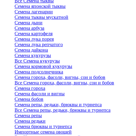
Все Семена тыквы
Семена японской тыквы
Семена лагенарии
Семена тыквы мускатной
Семена дыни
Семена арбуза
Семена картофеля
Семена лука порея
Семена лука репчатого
Семена дайкона
Семена кукурузы
Все Семена кукурузы
Семена кормовой кукурузы
Семена подсолнечника
Семена гороха, фасоли, вигны, сои и бобов
Все Семена гороха, фасоли, вигны, сои и бобов
Семена гороха
Семена фасоли и вигны
Семена бобов
Семена репы, редьки, брюквы и турнепса
Все Семена репы, редьки, брюквы и турнепса
Семена репы
Семена редьки
Семена брюквы и турнепса
Импортные семена овощей