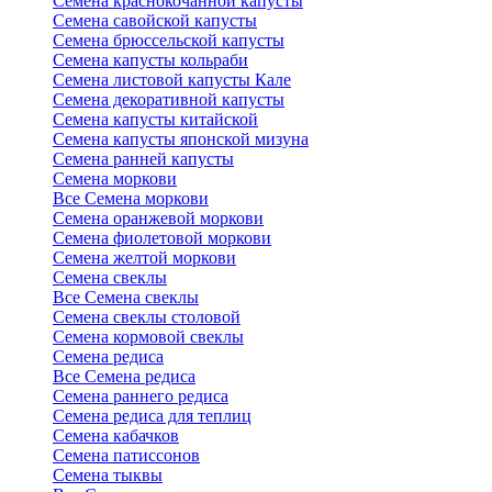
Семена краснокочанной капусты
Семена савойской капусты
Семена брюссельской капусты
Семена капусты кольраби
Семена листовой капусты Кале
Семена декоративной капусты
Семена капусты китайской
Семена капусты японской мизуна
Семена ранней капусты
Семена моркови
Все Семена моркови
Семена оранжевой моркови
Семена фиолетовой моркови
Семена желтой моркови
Семена свеклы
Все Семена свеклы
Семена свеклы столовой
Семена кормовой свеклы
Семена редиса
Все Семена редиса
Семена раннего редиса
Семена редиса для теплиц
Семена кабачков
Семена патиссонов
Семена тыквы