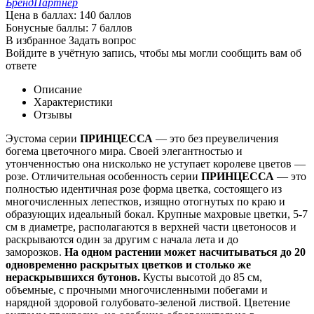
Бренд
Партнер
Цена в баллах:
140 баллов
Бонусные баллы:
7 баллов
В избранное
Задать вопрос
Войдите в учётную запись, чтобы мы могли сообщить вам об
ответе
Описание
Характеристики
Отзывы
Эустома серии
ПРИНЦЕССА
— это без преувеличения
богема цветочного мира. Своей элегантностью и
утонченностью она нисколько не уступает королеве цветов —
розе. Отличительная особенность серии
ПРИНЦЕССА
— это
полностью идентичная розе форма цветка, состоящего из
многочисленных лепестков, изящно отогнутых по краю и
образующих идеальный бокал. Крупные махровые цветки, 5-7
см в диаметре, располагаются в верхней части цветоносов и
раскрываются один за другим с начала лета и до
заморозков.
На одном растении может насчитываться до 20
одновременно раскрытых цветков и столько же
нераскрывшихся бутонов.
Кусты высотой до 85 см,
объемные, с прочными многочисленными побегами и
нарядной здоровой голубовато-зеленой листвой. Цветение