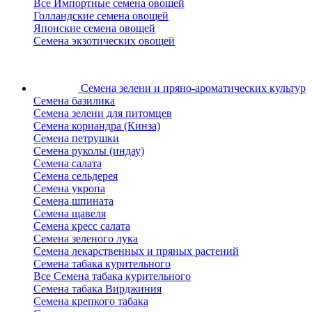
Все Импортные семена овощей
Голландские семена овощей
Японские семена овощей
Семена экзотических овощей
Семена зелени
и пряно-ароматических культур
Семена базилика
Семена зелени для питомцев
Семена кориандра (Кинза)
Семена петрушки
Семена руколы (индау)
Семена салата
Семена сельдерея
Семена укропа
Семена шпината
Семена щавеля
Семена кресс салата
Семена зеленого лука
Семена лекарственных и пряных растений
Семена табака курительного
Все Семена табака курительного
Семена табака Вирджиния
Семена крепкого табака