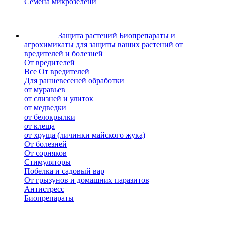
Семена микрозелени
Защита растений
Биопрепараты и
агрохимикаты для защиты ваших растений от
вредителей и болезней
От вредителей
Все От вредителей
Для ранневесеней обработки
от муравьев
от слизней и улиток
от медведки
от белокрылки
от клеща
от хруща (личинки майского жука)
От болезней
От сорняков
Стимуляторы
Побелка и садовый вар
От грызунов и домашних паразитов
Антистресс
Биопрепараты