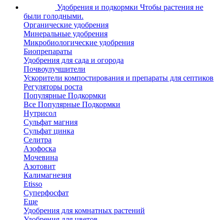
Удобрения и подкормки
Чтобы растения не
были голодными.
Органические удобрения
Минеральные удобрения
Микробиологические удобрения
Биопрепараты
Удобрения для сада и огорода
Почвоулучшители
Ускорители компостирования и препараты для септиков
Регуляторы роста
Популярные Подкормки
Все Популярные Подкормки
Нутрисол
Сульфат магния
Сульфат цинка
Селитра
Азофоска
Мочевина
Азотовит
Калимагнезия
Etisso
Суперфосфат
Еще
Удобрения для комнатных растений
Удобрения для цветов