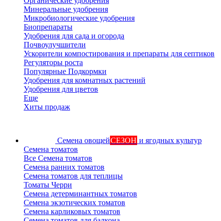
Органические удобрения
Минеральные удобрения
Микробиологические удобрения
Биопрепараты
Удобрения для сада и огорода
Почвоулучшители
Ускорители компостирования и препараты для септиков
Регуляторы роста
Популярные Подкормки
Удобрения для комнатных растений
Удобрения для цветов
Еще
Хиты продаж
Семена овощей
СЕЗОН
и ягодных культур
Семена томатов
Все Семена томатов
Семена ранних томатов
Семена томатов для теплицы
Томаты Черри
Семена детерминантных томатов
Семена экзотических томатов
Семена карликовых томатов
Семена томатов для балкона