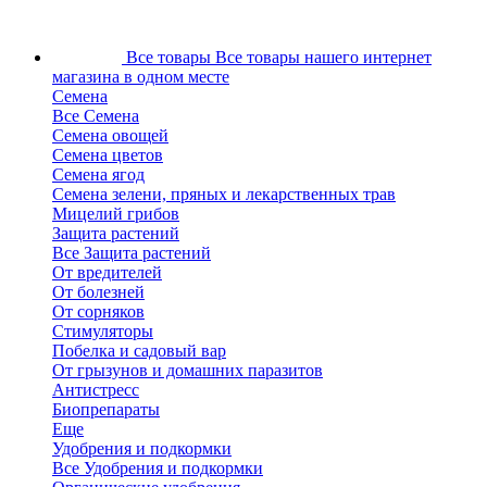
Все товары
Все товары нашего интернет
магазина в одном месте
Семена
Все Семена
Семена овощей
Семена цветов
Семена ягод
Семена зелени, пряных и лекарственных трав
Мицелий грибов
Защита растений
Все Защита растений
От вредителей
От болезней
От сорняков
Стимуляторы
Побелка и садовый вар
От грызунов и домашних паразитов
Антистресс
Биопрепараты
Еще
Удобрения и подкормки
Все Удобрения и подкормки