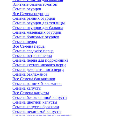
Элитные семена томатов
Семена огурцов
Все Семена огурцов
Семена ранних огурцов
Семена огурцов для теплицы
Семена огурцов для балкона
Семена маленьких огурцов
Семена бочковых огурцов
Семена перца
Все Семена перца
Семена сладкого перца
Семена острого перца
Семена перца для подоконника
Семена кустарникового перца
Семена декоративного перца
Семена баклажанов
Все Семена баклажанов
Семена ранних баклажанов
Семена капусты
Все Семена капусты
Семена белокочанной капусты
Семена цветной капусты
Семена капусты брокколи
Семена пекинской капусты