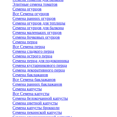
Элитные семена томатов
Семена огурцов
Все Семена огурцов
Семена ранних огурцов
Семена огурцов для теплицы
Семена огурцов для балкона
Семена маленьких огурцов
Семена бочковых огурцов
Семена перца
Все Семена перца
Семена сладкого перца
Семена острого перца
Семена перца для подоконника
Семена кустарникового перца
Семена декоративного перца
Семена баклажанов
Все Семена баклажанов
Семена ранних баклажанов
Семена капусты
Все Семена капусты
Семена белокочанной капусты
Семена цветной капусты
Семена капусты брокколи
Семена пекинской капусты