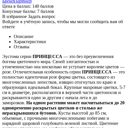
Бренд
Партнер
Цена в баллах:
140 баллов
Бонусные баллы:
7 баллов
В избранное
Задать вопрос
Войдите в учётную запись, чтобы мы могли сообщить вам об
ответе
Описание
Характеристики
Отзывы
Эустома серии
ПРИНЦЕССА
— это без преувеличения
богема цветочного мира. Своей элегантностью и
утонченностью она нисколько не уступает королеве цветов —
розе. Отличительная особенность серии
ПРИНЦЕССА
— это
полностью идентичная розе форма цветка, состоящего из
многочисленных лепестков, изящно отогнутых по краю и
образующих идеальный бокал. Крупные махровые цветки, 5-7
см в диаметре, располагаются в верхней части цветоносов и
раскрываются один за другим с начала лета и до
заморозков.
На одном растении может насчитываться до 20
одновременно раскрытых цветков и столько же
нераскрывшихся бутонов.
Кусты высотой до 85 см,
объемные, с прочными многочисленными побегами и
нарядной здоровой голубовато-зеленой листвой. Цветение