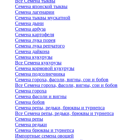
Все Семена тыквы
Семена японской тыквы
Семена лагенарии
Семена тыквы мускатной
Семена дыни
Семена арбуза
Семена картофеля
Семена лука порея
Семена лука репчатого
Семена дайкона
Семена кукурузы
Все Семена кукурузы
Семена кормовой кукурузы
Семена подсолнечника
Семена гороха, фасоли, вигны, сои и бобов
Все Семена гороха, фасоли, вигны, сои и бобов
Семена гороха
Семена фасоли и вигны
Семена бобов
Семена репы, редьки, брюквы и турнепса
Все Семена репы, редьки, брюквы и турнепса
Семена репы
Семена редьки
Семена брюквы и турнепса
Импортные семена овощей