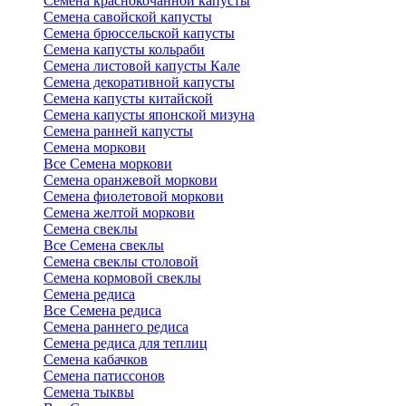
Семена краснокочанной капусты
Семена савойской капусты
Семена брюссельской капусты
Семена капусты кольраби
Семена листовой капусты Кале
Семена декоративной капусты
Семена капусты китайской
Семена капусты японской мизуна
Семена ранней капусты
Семена моркови
Все Семена моркови
Семена оранжевой моркови
Семена фиолетовой моркови
Семена желтой моркови
Семена свеклы
Все Семена свеклы
Семена свеклы столовой
Семена кормовой свеклы
Семена редиса
Все Семена редиса
Семена раннего редиса
Семена редиса для теплиц
Семена кабачков
Семена патиссонов
Семена тыквы