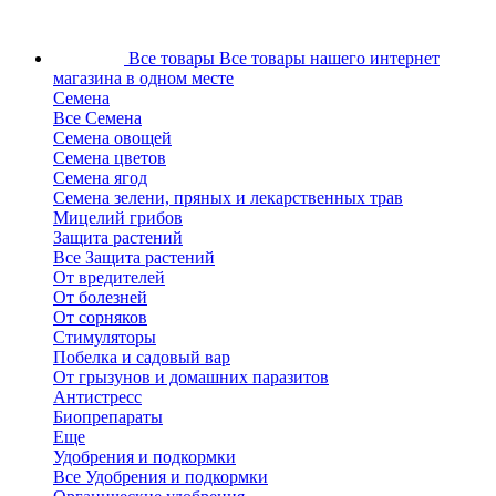
Все товары
Все товары нашего интернет
магазина в одном месте
Семена
Все Семена
Семена овощей
Семена цветов
Семена ягод
Семена зелени, пряных и лекарственных трав
Мицелий грибов
Защита растений
Все Защита растений
От вредителей
От болезней
От сорняков
Стимуляторы
Побелка и садовый вар
От грызунов и домашних паразитов
Антистресс
Биопрепараты
Еще
Удобрения и подкормки
Все Удобрения и подкормки