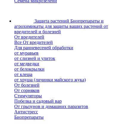
Семена микрозелени
Защита растений
Биопрепараты и
агрохимикаты для защиты ваших растений от
вредителей и болезней
От вредителей
Все От вредителей
Для ранневесеней обработки
от муравьев
от слизней и улиток
от медведки
от белокрылки
от клеща
от хруща (личинки майского жука)
От болезней
От сорняков
Стимуляторы
Побелка и садовый вар
От грызунов и домашних паразитов
Антистресс
Биопрепараты