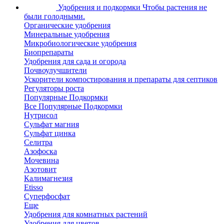
Удобрения и подкормки
Чтобы растения не
были голодными.
Органические удобрения
Минеральные удобрения
Микробиологические удобрения
Биопрепараты
Удобрения для сада и огорода
Почвоулучшители
Ускорители компостирования и препараты для септиков
Регуляторы роста
Популярные Подкормки
Все Популярные Подкормки
Нутрисол
Сульфат магния
Сульфат цинка
Селитра
Азофоска
Мочевина
Азотовит
Калимагнезия
Etisso
Суперфосфат
Еще
Удобрения для комнатных растений
Удобрения для цветов