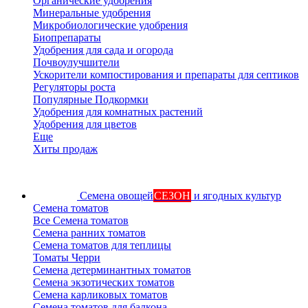
Органические удобрения
Минеральные удобрения
Микробиологические удобрения
Биопрепараты
Удобрения для сада и огорода
Почвоулучшители
Ускорители компостирования и препараты для септиков
Регуляторы роста
Популярные Подкормки
Удобрения для комнатных растений
Удобрения для цветов
Еще
Хиты продаж
Семена овощей
СЕЗОН
и ягодных культур
Семена томатов
Все Семена томатов
Семена ранних томатов
Семена томатов для теплицы
Томаты Черри
Семена детерминантных томатов
Семена экзотических томатов
Семена карликовых томатов
Семена томатов для балкона