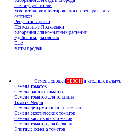
Удобрения для сада и огорода
Почвоулучшители
Ускорители компостирования и препараты для
септиков
Регуляторы роста
Популярные Подкормки
Удобрения для комнатных растений
Удобрения для цветов
Еще
Хиты продаж
Семена овощей
СЕЗОН
и ягодных культур
Семена томатов
Семена ранних томатов
Семена томатов для теплицы
Томаты Черри
Семена детерминантных томатов
Семена экзотических томатов
Семена карликовых томатов
Семена томатов для балкона
Элитные семена томатов