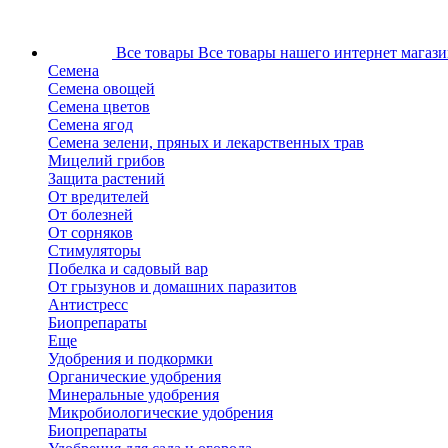
Все товары
Все товары нашего интернет магази
Семена
Семена овощей
Семена цветов
Семена ягод
Семена зелени, пряных и лекарственных трав
Мицелий грибов
Защита растений
От вредителей
От болезней
От сорняков
Стимуляторы
Побелка и садовый вар
От грызунов и домашних паразитов
Антистресс
Биопрепараты
Еще
Удобрения и подкормки
Органические удобрения
Минеральные удобрения
Микробиологические удобрения
Биопрепараты