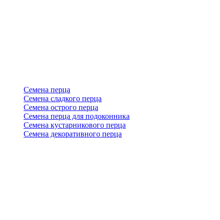
Семена перца
Семена сладкого перца
Семена острого перца
Семена перца для подоконника
Семена кустарникового перца
Семена декоративного перца