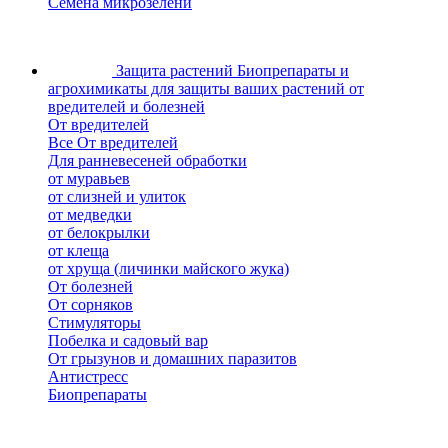
Семена микрозелени
Защита растений
Биопрепараты и
агрохимикаты для защиты ваших растений от
вредителей и болезней
От вредителей
Все От вредителей
Для ранневесеней обработки
от муравьев
от слизней и улиток
от медведки
от белокрылки
от клеща
от хруща (личинки майского жука)
От болезней
От сорняков
Стимуляторы
Побелка и садовый вар
От грызунов и домашних паразитов
Антистресс
Биопрепараты