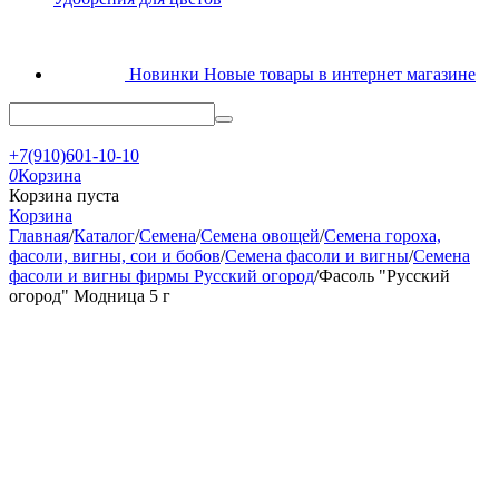
Новинки
Новые товары в интернет магазине
+7(910)601-10-10
0
Корзина
Корзина пуста
Корзина
Главная
/
Каталог
/
Семена
/
Семена овощей
/
Семена гороха,
фасоли, вигны, сои и бобов
/
Семена фасоли и вигны
/
Семена
фасоли и вигны фирмы Русский огород
/
Фасоль "Русский
огород" Модница 5 г