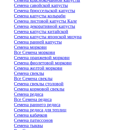
Семена краснокочанной капусты
Семена савойской капусты
Семена брюссельской капусты
Семена капусты кольраби
Семена листовой капусты Кале
Семена декоративной капусты
Семена капусты китайской
Семена капусты японской мизуна
Семена ранней капусты
Семена моркови
Все Семена моркови
Семена оранжевой моркови
Семена фиолетовой моркови
Семена желтой моркови
Семена свеклы
Все Семена свеклы
Семена свеклы столовой
Семена кормовой свеклы
Семена редиса
Все Семена редиса
Семена раннего редиса
Семена редиса для теплиц
Семена кабачков
Семена патиссонов
Семена тыквы