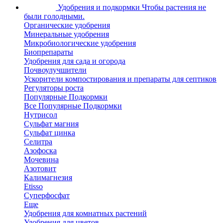
Удобрения и подкормки
Чтобы растения не
были голодными.
Органические удобрения
Минеральные удобрения
Микробиологические удобрения
Биопрепараты
Удобрения для сада и огорода
Почвоулучшители
Ускорители компостирования и препараты для септиков
Регуляторы роста
Популярные Подкормки
Все Популярные Подкормки
Нутрисол
Сульфат магния
Сульфат цинка
Селитра
Азофоска
Мочевина
Азотовит
Калимагнезия
Etisso
Суперфосфат
Еще
Удобрения для комнатных растений
Удобрения для цветов