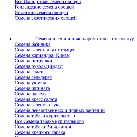
Все Импортные семена овощей
Голландские семена овощей
Японские семена овощей
Семена экзотических овощей
Семена зелени
и пряно-ароматических культур
Семена базилика
Семена зелени для питомцев
Семена кориандра (Кинза)
Семена петрушки
Семена руколы (индау)
Семена салата
Семена сельдерея
Семена укропа
Семена шпината
Семена щавеля
Семена кресс салата
Семена зеленого лука
Семена лекарственных и пряных растений
Семена табака курительного
Все Семена табака курительного
Семена табака Вирджиния
Семена крепкого табака