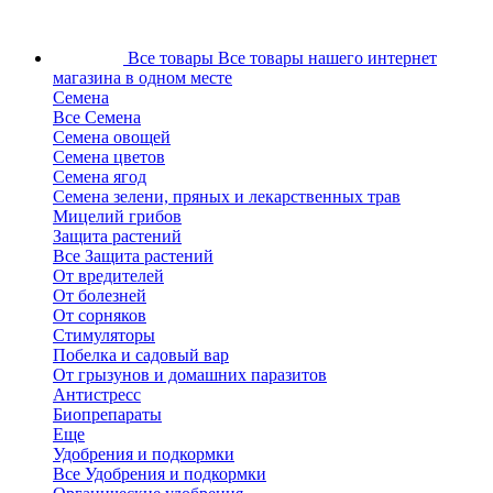
Все товары
Все товары нашего интернет
магазина в одном месте
Семена
Все Семена
Семена овощей
Семена цветов
Семена ягод
Семена зелени, пряных и лекарственных трав
Мицелий грибов
Защита растений
Все Защита растений
От вредителей
От болезней
От сорняков
Стимуляторы
Побелка и садовый вар
От грызунов и домашних паразитов
Антистресс
Биопрепараты
Еще
Удобрения и подкормки
Все Удобрения и подкормки