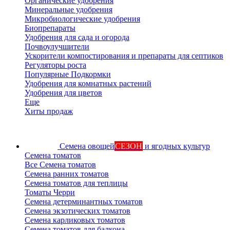
Органические удобрения
Минеральные удобрения
Микробиологические удобрения
Биопрепараты
Удобрения для сада и огорода
Почвоулучшители
Ускорители компостирования и препараты для септиков
Регуляторы роста
Популярные Подкормки
Удобрения для комнатных растений
Удобрения для цветов
Еще
Хиты продаж
Семена овощей
СЕЗОН
и ягодных культур
Семена томатов
Все Семена томатов
Семена ранних томатов
Семена томатов для теплицы
Томаты Черри
Семена детерминантных томатов
Семена экзотических томатов
Семена карликовых томатов
Семена томатов для балкона