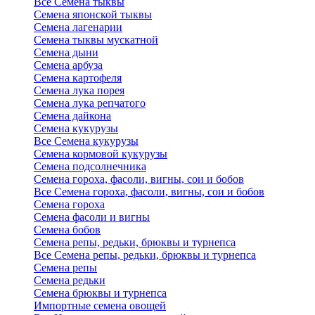
Все Семена тыквы
Семена японской тыквы
Семена лагенарии
Семена тыквы мускатной
Семена дыни
Семена арбуза
Семена картофеля
Семена лука порея
Семена лука репчатого
Семена дайкона
Семена кукурузы
Все Семена кукурузы
Семена кормовой кукурузы
Семена подсолнечника
Семена гороха, фасоли, вигны, сои и бобов
Все Семена гороха, фасоли, вигны, сои и бобов
Семена гороха
Семена фасоли и вигны
Семена бобов
Семена репы, редьки, брюквы и турнепса
Все Семена репы, редьки, брюквы и турнепса
Семена репы
Семена редьки
Семена брюквы и турнепса
Импортные семена овощей