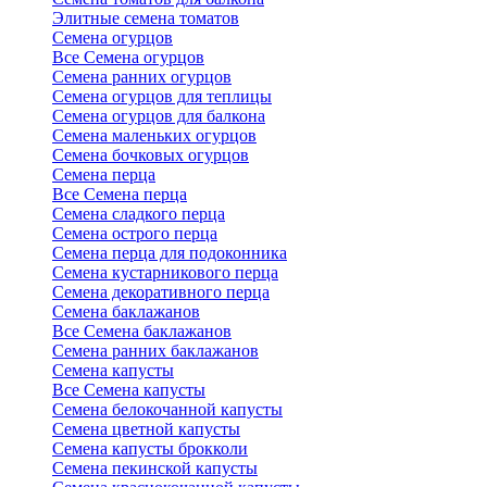
Элитные семена томатов
Семена огурцов
Все Семена огурцов
Семена ранних огурцов
Семена огурцов для теплицы
Семена огурцов для балкона
Семена маленьких огурцов
Семена бочковых огурцов
Семена перца
Все Семена перца
Семена сладкого перца
Семена острого перца
Семена перца для подоконника
Семена кустарникового перца
Семена декоративного перца
Семена баклажанов
Все Семена баклажанов
Семена ранних баклажанов
Семена капусты
Все Семена капусты
Семена белокочанной капусты
Семена цветной капусты
Семена капусты брокколи
Семена пекинской капусты