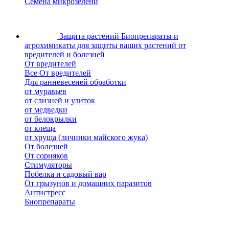
Семена микрозелени
Защита растений
Биопрепараты и
агрохимикаты для защиты ваших растений от
вредителей и болезней
От вредителей
Все От вредителей
Для ранневесеней обработки
от муравьев
от слизней и улиток
от медведки
от белокрылки
от клеща
от хруща (личинки майского жука)
От болезней
От сорняков
Стимуляторы
Побелка и садовый вар
От грызунов и домашних паразитов
Антистресс
Биопрепараты