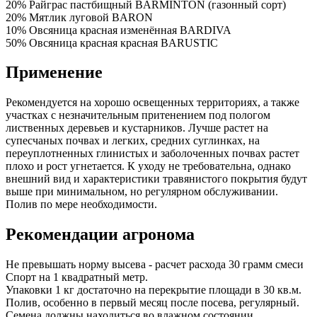
20% Райграс пастбищный BARMINTON (газонный сорт)
20% Мятлик луговой BARON
10% Овсяница красная изменённая BARDIVA
50% Овсяница красная красная BARUSTIC
Применение
Рекомендуется на хорошо освещенных территориях, а также
участках с незначительным притенением под пологом
лиственных деревьев и кустарников. Лучше растет на
супесчаных почвах и легких, средних суглинках, на
переуплотненных глинистых и заболоченных почвах растет
плохо и рост угнетается. К уходу не требовательна, однако
внешний вид и характеристики травянистого покрытия будут
выше при минимальном, но регулярном обслуживании.
Полив по мере необходимости.
Рекомендации агронома
Не превышать норму высева - расчет расхода 30 грамм смеси
Спорт на 1 квадратный метр.
Упаковки 1 кг достаточно на перекрытие площади в 30 кв.м.
Полив, особенно в первый месяц после посева, регулярный.
Семена должны находиться во влажном состоянии.