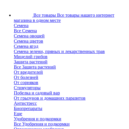
Все товары
Все товары нашего интернет
магазина в одном месте
Семена
Все Семена
Семена овощей
Семена цветов
Семена ягод
Семена зелени, пряных и лекарственных трав
Мицелий грибов
Защита растений
Все Защита растений
От вредителей
От болезней
От сорняков
Стимуляторы
Побелка и садовый вар
От грызунов и домашних паразитов
Антистресс
Биопрепараты
Еще
Удобрения и подкормки
Все Удобрения и подкормки