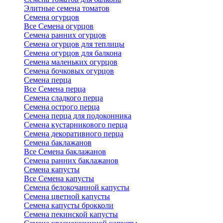
Элитные семена томатов
Семена огурцов
Все Семена огурцов
Семена ранних огурцов
Семена огурцов для теплицы
Семена огурцов для балкона
Семена маленьких огурцов
Семена бочковых огурцов
Семена перца
Все Семена перца
Семена сладкого перца
Семена острого перца
Семена перца для подоконника
Семена кустарникового перца
Семена декоративного перца
Семена баклажанов
Все Семена баклажанов
Семена ранних баклажанов
Семена капусты
Все Семена капусты
Семена белокочанной капусты
Семена цветной капусты
Семена капусты брокколи
Семена пекинской капусты