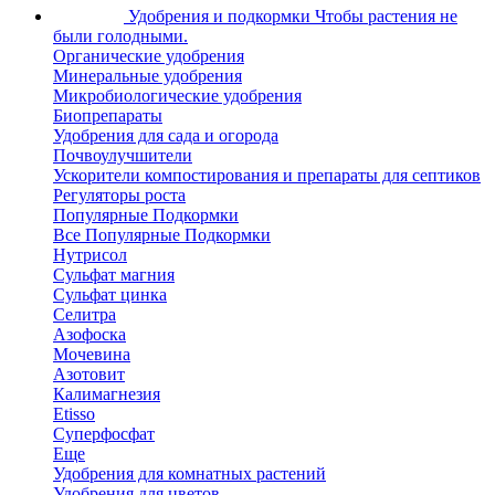
Удобрения и подкормки
Чтобы растения не
были голодными.
Органические удобрения
Минеральные удобрения
Микробиологические удобрения
Биопрепараты
Удобрения для сада и огорода
Почвоулучшители
Ускорители компостирования и препараты для септиков
Регуляторы роста
Популярные Подкормки
Все Популярные Подкормки
Нутрисол
Сульфат магния
Сульфат цинка
Селитра
Азофоска
Мочевина
Азотовит
Калимагнезия
Etisso
Суперфосфат
Еще
Удобрения для комнатных растений
Удобрения для цветов