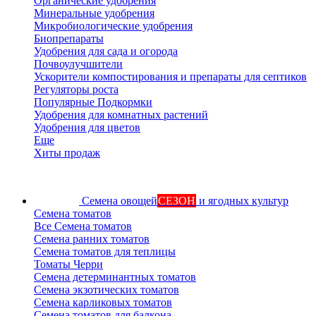
Органические удобрения
Минеральные удобрения
Микробиологические удобрения
Биопрепараты
Удобрения для сада и огорода
Почвоулучшители
Ускорители компостирования и препараты для септиков
Регуляторы роста
Популярные Подкормки
Удобрения для комнатных растений
Удобрения для цветов
Еще
Хиты продаж
Семена овощей
СЕЗОН
и ягодных культур
Семена томатов
Все Семена томатов
Семена ранних томатов
Семена томатов для теплицы
Томаты Черри
Семена детерминантных томатов
Семена экзотических томатов
Семена карликовых томатов
Семена томатов для балкона