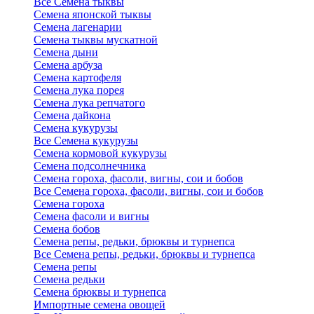
Все Семена тыквы
Семена японской тыквы
Семена лагенарии
Семена тыквы мускатной
Семена дыни
Семена арбуза
Семена картофеля
Семена лука порея
Семена лука репчатого
Семена дайкона
Семена кукурузы
Все Семена кукурузы
Семена кормовой кукурузы
Семена подсолнечника
Семена гороха, фасоли, вигны, сои и бобов
Все Семена гороха, фасоли, вигны, сои и бобов
Семена гороха
Семена фасоли и вигны
Семена бобов
Семена репы, редьки, брюквы и турнепса
Все Семена репы, редьки, брюквы и турнепса
Семена репы
Семена редьки
Семена брюквы и турнепса
Импортные семена овощей