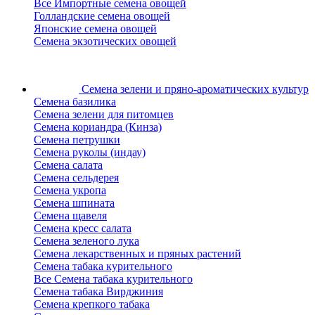
Все Импортные семена овощей
Голландские семена овощей
Японские семена овощей
Семена экзотических овощей
Семена зелени
и пряно-ароматических культур
Семена базилика
Семена зелени для питомцев
Семена кориандра (Кинза)
Семена петрушки
Семена руколы (индау)
Семена салата
Семена сельдерея
Семена укропа
Семена шпината
Семена щавеля
Семена кресс салата
Семена зеленого лука
Семена лекарственных и пряных растений
Семена табака курительного
Все Семена табака курительного
Семена табака Вирджиния
Семена крепкого табака