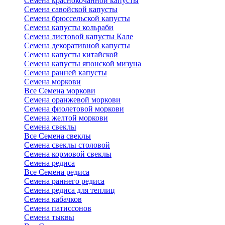
Семена краснокочанной капусты
Семена савойской капусты
Семена брюссельской капусты
Семена капусты кольраби
Семена листовой капусты Кале
Семена декоративной капусты
Семена капусты китайской
Семена капусты японской мизуна
Семена ранней капусты
Семена моркови
Все Семена моркови
Семена оранжевой моркови
Семена фиолетовой моркови
Семена желтой моркови
Семена свеклы
Все Семена свеклы
Семена свеклы столовой
Семена кормовой свеклы
Семена редиса
Все Семена редиса
Семена раннего редиса
Семена редиса для теплиц
Семена кабачков
Семена патиссонов
Семена тыквы