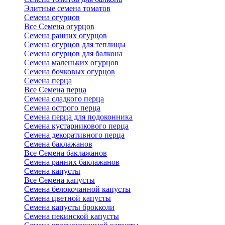
Элитные семена томатов
Семена огурцов
Все Семена огурцов
Семена ранних огурцов
Семена огурцов для теплицы
Семена огурцов для балкона
Семена маленьких огурцов
Семена бочковых огурцов
Семена перца
Все Семена перца
Семена сладкого перца
Семена острого перца
Семена перца для подоконника
Семена кустарникового перца
Семена декоративного перца
Семена баклажанов
Все Семена баклажанов
Семена ранних баклажанов
Семена капусты
Все Семена капусты
Семена белокочанной капусты
Семена цветной капусты
Семена капусты брокколи
Семена пекинской капусты