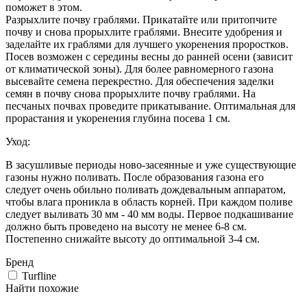
поможет в этом.
Разрыхлите почву граблями. Прикатайте или притопчите
почву и снова прорыхлите граблями. Внесите удобрения и
заделайте их граблями для лучшего укоренения проростков.
Посев возможен с середины весны до ранней осени (зависит
от климатической зоны). Для более равномерного газона
высевайте семена перекрестно. Для обеспечения заделки
семян в почву снова прорыхлите почву граблями. На
песчаных почвах проведите прикатывание. Оптимальная для
прорастания и укоренения глубина посева 1 см.
Уход:
В засушливые периоды ново-засеянные и уже существующие
газоны нужно поливать. После образования газона его
следует очень обильно поливать дождевальным аппаратом,
чтобы влага проникла в область корней. При каждом поливе
следует выливать 30 мм - 40 мм воды. Первое подкашивание
должно быть проведено на высоту не менее 6-8 см.
Постепенно снижайте высоту до оптимальной 3-4 см.
Бренд
Turfline
Найти похожие