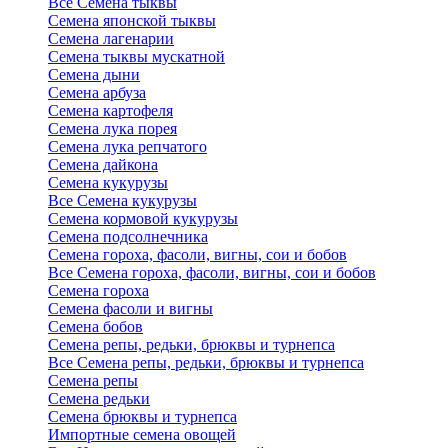
Все Семена тыквы
Семена японской тыквы
Семена лагенарии
Семена тыквы мускатной
Семена дыни
Семена арбуза
Семена картофеля
Семена лука порея
Семена лука репчатого
Семена дайкона
Семена кукурузы
Все Семена кукурузы
Семена кормовой кукурузы
Семена подсолнечника
Семена гороха, фасоли, вигны, сои и бобов
Все Семена гороха, фасоли, вигны, сои и бобов
Семена гороха
Семена фасоли и вигны
Семена бобов
Семена репы, редьки, брюквы и турнепса
Все Семена репы, редьки, брюквы и турнепса
Семена репы
Семена редьки
Семена брюквы и турнепса
Импортные семена овощей