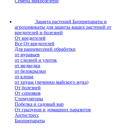
Семена микрозелени
Защита растений
Биопрепараты и
агрохимикаты для защиты ваших растений от
вредителей и болезней
От вредителей
Все От вредителей
Для ранневесеней обработки
от муравьев
от слизней и улиток
от медведки
от белокрылки
от клеща
от хруща (личинки майского жука)
От болезней
От сорняков
Стимуляторы
Побелка и садовый вар
От грызунов и домашних паразитов
Антистресс
Биопрепараты