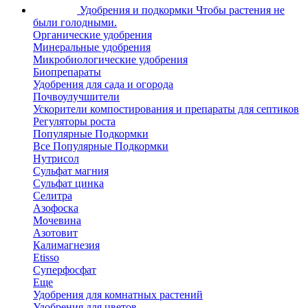
Удобрения и подкормки
Чтобы растения не
были голодными.
Органические удобрения
Минеральные удобрения
Микробиологические удобрения
Биопрепараты
Удобрения для сада и огорода
Почвоулучшители
Ускорители компостирования и препараты для септиков
Регуляторы роста
Популярные Подкормки
Все Популярные Подкормки
Нутрисол
Сульфат магния
Сульфат цинка
Селитра
Азофоска
Мочевина
Азотовит
Калимагнезия
Etisso
Суперфосфат
Еще
Удобрения для комнатных растений
Удобрения для цветов