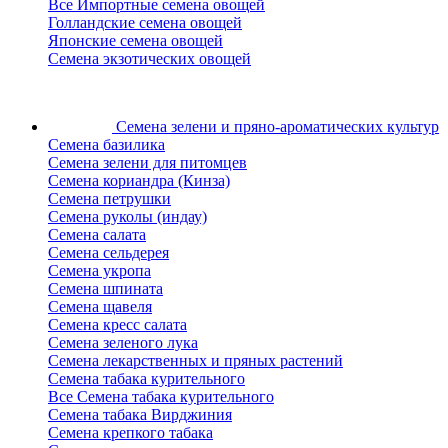
Все Импортные семена овощей
Голландские семена овощей
Японские семена овощей
Семена экзотических овощей
Семена зелени
и пряно-ароматических культур
Семена базилика
Семена зелени для питомцев
Семена кориандра (Кинза)
Семена петрушки
Семена руколы (индау)
Семена салата
Семена сельдерея
Семена укропа
Семена шпината
Семена щавеля
Семена кресс салата
Семена зеленого лука
Семена лекарственных и пряных растений
Семена табака курительного
Все Семена табака курительного
Семена табака Вирджиния
Семена крепкого табака