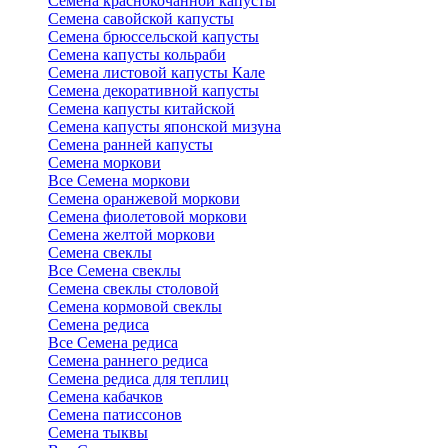
Семена краснокочанной капусты
Семена савойской капусты
Семена брюссельской капусты
Семена капусты кольраби
Семена листовой капусты Кале
Семена декоративной капусты
Семена капусты китайской
Семена капусты японской мизуна
Семена ранней капусты
Семена моркови
Все Семена моркови
Семена оранжевой моркови
Семена фиолетовой моркови
Семена желтой моркови
Семена свеклы
Все Семена свеклы
Семена свеклы столовой
Семена кормовой свеклы
Семена редиса
Все Семена редиса
Семена раннего редиса
Семена редиса для теплиц
Семена кабачков
Семена патиссонов
Семена тыквы