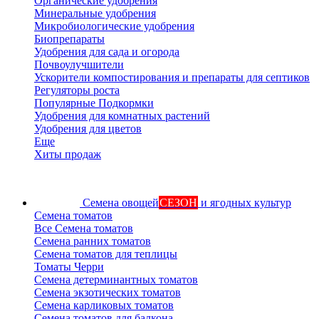
Органические удобрения
Минеральные удобрения
Микробиологические удобрения
Биопрепараты
Удобрения для сада и огорода
Почвоулучшители
Ускорители компостирования и препараты для септиков
Регуляторы роста
Популярные Подкормки
Удобрения для комнатных растений
Удобрения для цветов
Еще
Хиты продаж
Семена овощей
СЕЗОН
и ягодных культур
Семена томатов
Все Семена томатов
Семена ранних томатов
Семена томатов для теплицы
Томаты Черри
Семена детерминантных томатов
Семена экзотических томатов
Семена карликовых томатов
Семена томатов для балкона