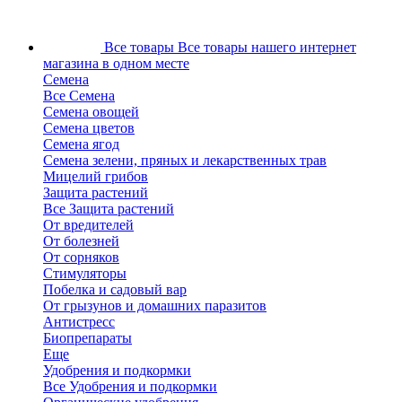
Все товары
Все товары нашего интернет
магазина в одном месте
Семена
Все Семена
Семена овощей
Семена цветов
Семена ягод
Семена зелени, пряных и лекарственных трав
Мицелий грибов
Защита растений
Все Защита растений
От вредителей
От болезней
От сорняков
Стимуляторы
Побелка и садовый вар
От грызунов и домашних паразитов
Антистресс
Биопрепараты
Еще
Удобрения и подкормки
Все Удобрения и подкормки