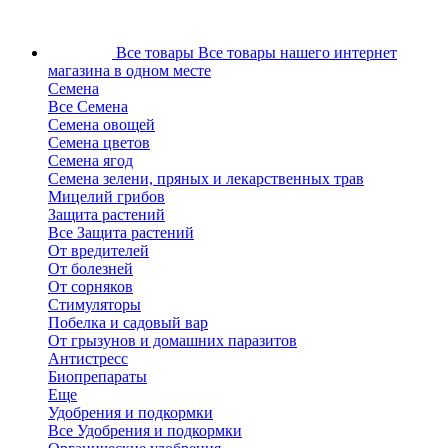
Все товары
Все товары нашего интернет
магазина в одном месте
Семена
Все Семена
Семена овощей
Семена цветов
Семена ягод
Семена зелени, пряных и лекарственных трав
Мицелий грибов
Защита растений
Все Защита растений
От вредителей
От болезней
От сорняков
Стимуляторы
Побелка и садовый вар
От грызунов и домашних паразитов
Антистресс
Биопрепараты
Еще
Удобрения и подкормки
Все Удобрения и подкормки