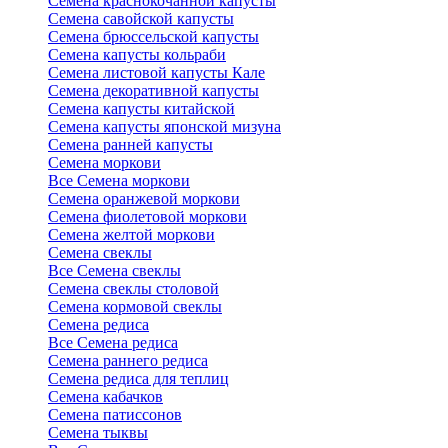
Семена краснокочанной капусты
Семена савойской капусты
Семена брюссельской капусты
Семена капусты кольраби
Семена листовой капусты Кале
Семена декоративной капусты
Семена капусты китайской
Семена капусты японской мизуна
Семена ранней капусты
Семена моркови
Все Семена моркови
Семена оранжевой моркови
Семена фиолетовой моркови
Семена желтой моркови
Семена свеклы
Все Семена свеклы
Семена свеклы столовой
Семена кормовой свеклы
Семена редиса
Все Семена редиса
Семена раннего редиса
Семена редиса для теплиц
Семена кабачков
Семена патиссонов
Семена тыквы