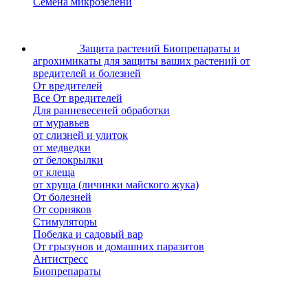
Семена микрозелени
Защита растений
Биопрепараты и
агрохимикаты для защиты ваших растений от
вредителей и болезней
От вредителей
Все От вредителей
Для ранневесеней обработки
от муравьев
от слизней и улиток
от медведки
от белокрылки
от клеща
от хруща (личинки майского жука)
От болезней
От сорняков
Стимуляторы
Побелка и садовый вар
От грызунов и домашних паразитов
Антистресс
Биопрепараты