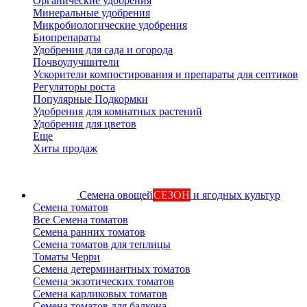
Органические удобрения
Минеральные удобрения
Микробиологические удобрения
Биопрепараты
Удобрения для сада и огорода
Почвоулучшители
Ускорители компостирования и препараты для септиков
Регуляторы роста
Популярные Подкормки
Удобрения для комнатных растений
Удобрения для цветов
Еще
Хиты продаж
Семена овощей
СЕЗОН
и ягодных культур
Семена томатов
Все Семена томатов
Семена ранних томатов
Семена томатов для теплицы
Томаты Черри
Семена детерминантных томатов
Семена экзотических томатов
Семена карликовых томатов
Семена томатов для балкона