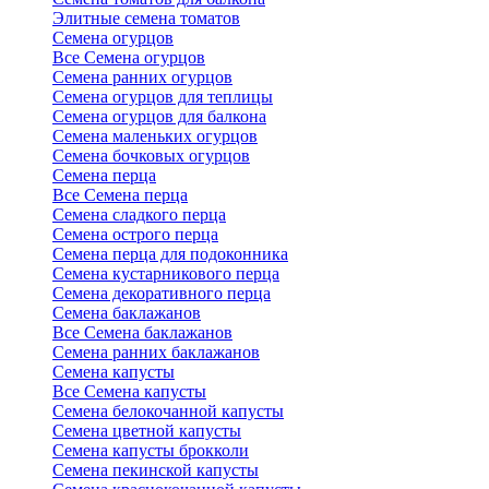
Элитные семена томатов
Семена огурцов
Все Семена огурцов
Семена ранних огурцов
Семена огурцов для теплицы
Семена огурцов для балкона
Семена маленьких огурцов
Семена бочковых огурцов
Семена перца
Все Семена перца
Семена сладкого перца
Семена острого перца
Семена перца для подоконника
Семена кустарникового перца
Семена декоративного перца
Семена баклажанов
Все Семена баклажанов
Семена ранних баклажанов
Семена капусты
Все Семена капусты
Семена белокочанной капусты
Семена цветной капусты
Семена капусты брокколи
Семена пекинской капусты