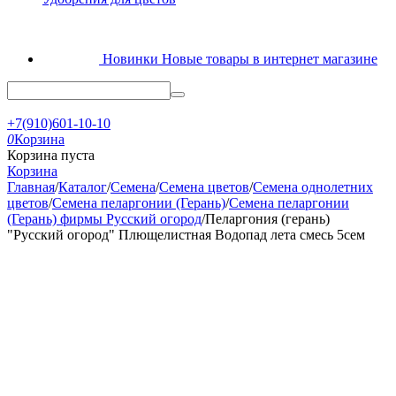
Новинки
Новые товары в интернет магазине
+7(910)601-10-10
0
Корзина
Корзина пуста
Корзина
Главная
/
Каталог
/
Семена
/
Семена цветов
/
Семена однолетних
цветов
/
Семена пеларгонии (Герань)
/
Семена пеларгонии
(Герань) фирмы Русский огород
/
Пеларгония (герань)
"Русский огород" Плющелистная Водопад лета смесь 5сем