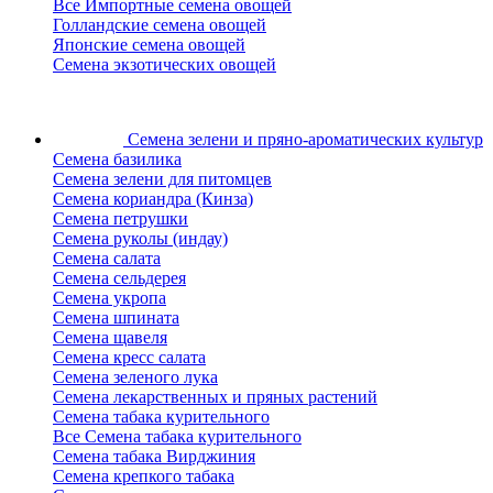
Все Импортные семена овощей
Голландские семена овощей
Японские семена овощей
Семена экзотических овощей
Семена зелени
и пряно-ароматических культур
Семена базилика
Семена зелени для питомцев
Семена кориандра (Кинза)
Семена петрушки
Семена руколы (индау)
Семена салата
Семена сельдерея
Семена укропа
Семена шпината
Семена щавеля
Семена кресс салата
Семена зеленого лука
Семена лекарственных и пряных растений
Семена табака курительного
Все Семена табака курительного
Семена табака Вирджиния
Семена крепкого табака