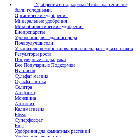
Удобрения и подкормки
Чтобы растения не
были голодными.
Органические удобрения
Минеральные удобрения
Микробиологические удобрения
Биопрепараты
Удобрения для сада и огорода
Почвоулучшители
Ускорители компостирования и препараты для септиков
Регуляторы роста
Популярные Подкормки
Все Популярные Подкормки
Нутрисол
Сульфат магния
Сульфат цинка
Селитра
Азофоска
Мочевина
Азотовит
Калимагнезия
Etisso
Суперфосфат
Еще
Удобрения для комнатных растений
Удобрения для цветов