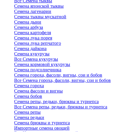
Все Семена тыквы
Семена японской тыквы
Семена лагенарии
Семена тыквы мускатной
Семена дыни
Семена арбуза
Семена картофеля
Семена лука порея
Семена лука репчатого
Семена дайкона
Семена кукурузы
Все Семена кукурузы
Семена кормовой кукурузы
Семена подсолнечника
Семена гороха, фасоли, вигны, сои и бобов
Все Семена гороха, фасоли, вигны, сои и бобов
Семена гороха
Семена фасоли и вигны
Семена бобов
Семена репы, редьки, брюквы и турнепса
Все Семена репы, редьки, брюквы и турнепса
Семена репы
Семена редьки
Семена брюквы и турнепса
Импортные семена овощей