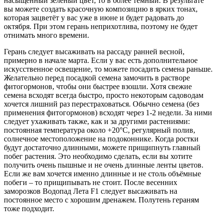
насыщенный зелёный цвет, то в более тёмный. В результате
вы можете создать красочную композицию в ярких тонах,
которая зацветёт у вас уже в июне и будет радовать до
октября. При этом герань неприхотлива, поэтому не будет
отнимать много времени.
Герань следует высаживать на рассаду ранней весной,
примерно в начале марта. Если у вас есть дополнительное
искусственное освещение, то можете посадить семена раньше.
Желательно перед посадкой семена замочить в растворе
фитогормонов, чтобы они быстрее взошли. Хотя свежие
семена всходят всегда быстро, просто некоторым садоводам
хочется лишний раз перестраховаться. Обычно семена (без
применения фитогормонов) всходят через 1-2 недели. За ними
следует ухаживать также, как и за другими растениями:
постоянная температура около +20°С, регулярный полив,
солнечное местоположение на подоконнике. Когда ростки
будут достаточно длинными, можете прищипнуть главный
побег растения. Это необходимо сделать, если вы хотите
получить очень пышные и не очень длинные ленты цветов.
Если же вам хочется именно длинные и не столь объёмные
побеги – то прищипывать не стоит. После весенних
заморозков Водопад Лета F1 следует высаживать на
постоянное место с хорошим дренажем. Полутень гераням
тоже подходит.