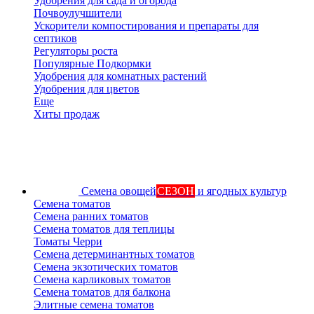
Удобрения для сада и огорода
Почвоулучшители
Ускорители компостирования и препараты для
септиков
Регуляторы роста
Популярные Подкормки
Удобрения для комнатных растений
Удобрения для цветов
Еще
Хиты продаж
Семена овощей
СЕЗОН
и ягодных культур
Семена томатов
Семена ранних томатов
Семена томатов для теплицы
Томаты Черри
Семена детерминантных томатов
Семена экзотических томатов
Семена карликовых томатов
Семена томатов для балкона
Элитные семена томатов