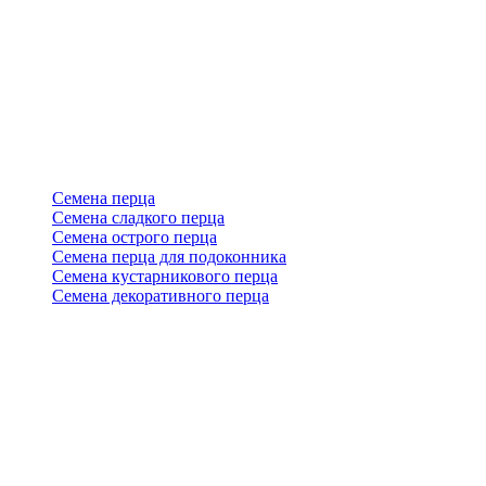
Семена перца
Семена сладкого перца
Семена острого перца
Семена перца для подоконника
Семена кустарникового перца
Семена декоративного перца