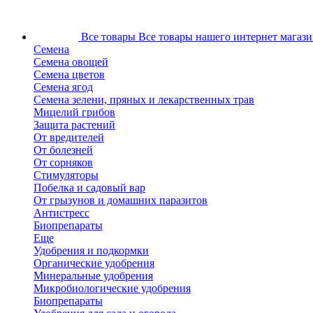
Все товары
Все товары нашего интернет магази
Семена
Семена овощей
Семена цветов
Семена ягод
Семена зелени, пряных и лекарственных трав
Мицелий грибов
Защита растений
От вредителей
От болезней
От сорняков
Стимуляторы
Побелка и садовый вар
От грызунов и домашних паразитов
Антистресс
Биопрепараты
Еще
Удобрения и подкормки
Органические удобрения
Минеральные удобрения
Микробиологические удобрения
Биопрепараты