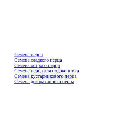
Семена перца
Семена сладкого перца
Семена острого перца
Семена перца для подоконника
Семена кустарникового перца
Семена декоративного перца