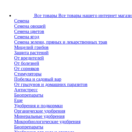
Все товары
Все товары нашего интернет магази
Семена
Семена овощей
Семена цветов
Семена ягод
Семена зелени, пряных и лекарственных трав
Мицелий грибов
Защита растений
От вредителей
От болезней
От сорняков
Стимуляторы
Побелка и садовый вар
От грызунов и домашних паразитов
Антистресс
Биопрепараты
Еще
Удобрения и подкормки
Органические удобрения
Минеральные удобрения
Микробиологические удобрения
Биопрепараты