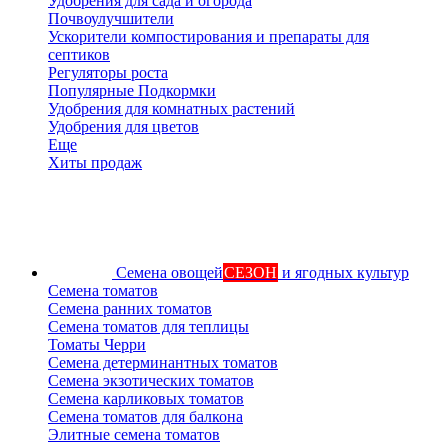
Удобрения для сада и огорода
Почвоулучшители
Ускорители компостирования и препараты для
септиков
Регуляторы роста
Популярные Подкормки
Удобрения для комнатных растений
Удобрения для цветов
Еще
Хиты продаж
Семена овощей
СЕЗОН
и ягодных культур
Семена томатов
Семена ранних томатов
Семена томатов для теплицы
Томаты Черри
Семена детерминантных томатов
Семена экзотических томатов
Семена карликовых томатов
Семена томатов для балкона
Элитные семена томатов