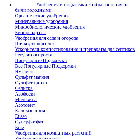
Удобрения и подкормки
Чтобы растения не
были голодными.
Органические удобрения
Минеральные удобрения
Микробиологические удобрения
Биопрепараты
Удобрения для сада и огорода
Почвоулучшители
Ускорители компостирования и препараты для септиков
Регуляторы роста
Популярные Подкормки
Все Популярные Подкормки
Нутрисол
Сульфат магния
Сульфат цинка
Селитра
Азофоска
Мочевина
Азотовит
Калимагнезия
Etisso
Суперфосфат
Еще
Удобрения для комнатных растений
Удобрения для цветов