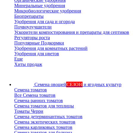
Органические удобрения
Минеральные удобрения
Микробиологические удобрения
Биопрепараты
Удобрения для сада и огорода
Почвоулучшители
Ускорители компостирования и препараты для септиков
Регуляторы роста
Популярные Подкормки
Удобрения для комнатных растений
Удобрения для цветов
Еще
Хиты продаж
Семена овощей
СЕЗОН
и ягодных культур
Семена томатов
Все Семена томатов
Семена ранних томатов
Семена томатов для теплицы
Томаты Черри
Семена детерминантных томатов
Семена экзотических томатов
Семена карликовых томатов
Семена томатов для балкона