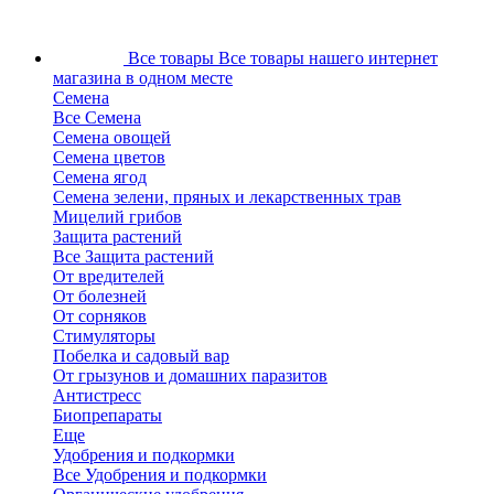
Все товары
Все товары нашего интернет
магазина в одном месте
Семена
Все Семена
Семена овощей
Семена цветов
Семена ягод
Семена зелени, пряных и лекарственных трав
Мицелий грибов
Защита растений
Все Защита растений
От вредителей
От болезней
От сорняков
Стимуляторы
Побелка и садовый вар
От грызунов и домашних паразитов
Антистресс
Биопрепараты
Еще
Удобрения и подкормки
Все Удобрения и подкормки