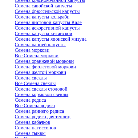
Семена краснокочанной капусты
Семена савойской капусты
Семена брюссельской капусты
Семена капусты кольраби
Семена листовой капусты Кале
Семена декоративной капусты
Семена капусты китайской
Семена капусты японской мизуна
Семена ранней капусты
Семена моркови
Все Семена моркови
Семена оранжевой моркови
Семена фиолетовой моркови
Семена желтой моркови
Семена свеклы
Все Семена свеклы
Семена свеклы столовой
Семена кормовой свеклы
Семена редиса
Все Семена редиса
Семена раннего редиса
Семена редиса для теплиц
Семена кабачков
Семена патиссонов
Семена тыквы