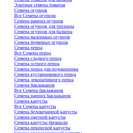
Элитные семена томатов
Семена огурцов
Все Семена огурцов
Семена ранних огурцов
Семена огурцов для теплицы
Семена огурцов для балкона
Семена маленьких огурцов
Семена бочковых огурцов
Семена перца
Все Семена перца
Семена сладкого перца
Семена острого перца
Семена перца для подоконника
Семена кустарникового перца
Семена декоративного перца
Семена баклажанов
Все Семена баклажанов
Семена ранних баклажанов
Семена капусты
Все Семена капусты
Семена белокочанной капусты
Семена цветной капусты
Семена капусты брокколи
Семена пекинской капусты