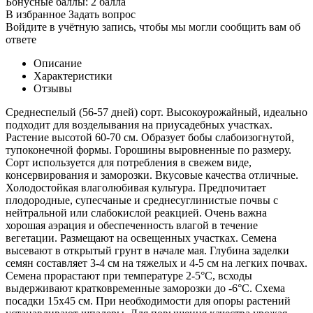
Бонусные баллы:
2 балла
В избранное
Задать вопрос
Войдите в учётную запись, чтобы мы могли сообщить вам об
ответе
Описание
Характеристики
Отзывы
Среднеспелый (56-57 дней) сорт. Высокоурожайный, идеально
подходит для возделывания на приусадебных участках.
Растение высотой 60-70 см. Образует бобы слабоизогнутой,
тупоконечной формы. Горошины выровненные по размеру.
Сорт используется для потребления в свежем виде,
консервирования и заморозки. Вкусовые качества отличные.
Холодостойкая влаголюбивая культура. Предпочитает
плодородные, супесчаные и среднесуглинистые почвы с
нейтральной или слабокислой реакцией. Очень важна
хорошая аэрация и обеспеченность влагой в течение
вегетации. Размещают на освещенных участках. Семена
высевают в открытый грунт в начале мая. Глубина заделки
семян составляет 3-4 см на тяжелых и 4-5 см на легких почвах.
Семена прорастают при температуре 2-5°С, всходы
выдерживают кратковременные заморозки до -6°С. Схема
посадки 15х45 см. При необходимости для опоры растений