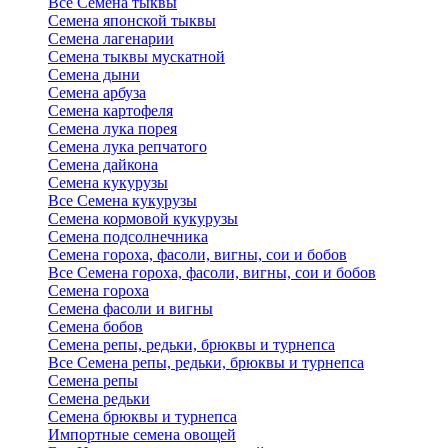
Все Семена тыквы
Семена японской тыквы
Семена лагенарии
Семена тыквы мускатной
Семена дыни
Семена арбуза
Семена картофеля
Семена лука порея
Семена лука репчатого
Семена дайкона
Семена кукурузы
Все Семена кукурузы
Семена кормовой кукурузы
Семена подсолнечника
Семена гороха, фасоли, вигны, сои и бобов
Все Семена гороха, фасоли, вигны, сои и бобов
Семена гороха
Семена фасоли и вигны
Семена бобов
Семена репы, редьки, брюквы и турнепса
Все Семена репы, редьки, брюквы и турнепса
Семена репы
Семена редьки
Семена брюквы и турнепса
Импортные семена овощей