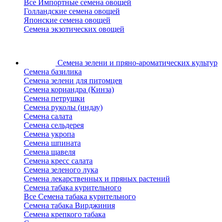
Все Импортные семена овощей
Голландские семена овощей
Японские семена овощей
Семена экзотических овощей
Семена зелени
и пряно-ароматических культур
Семена базилика
Семена зелени для питомцев
Семена кориандра (Кинза)
Семена петрушки
Семена руколы (индау)
Семена салата
Семена сельдерея
Семена укропа
Семена шпината
Семена щавеля
Семена кресс салата
Семена зеленого лука
Семена лекарственных и пряных растений
Семена табака курительного
Все Семена табака курительного
Семена табака Вирджиния
Семена крепкого табака