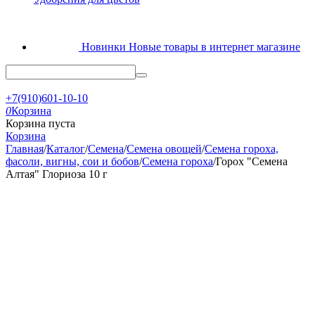
Новинки
Новые товары в интернет магазине
+7(910)601-10-10
0
Корзина
Корзина пуста
Корзина
Главная
/
Каталог
/
Семена
/
Семена овощей
/
Семена гороха,
фасоли, вигны, сои и бобов
/
Семена гороха
/
Горох "Семена
Алтая" Глориоза 10 г