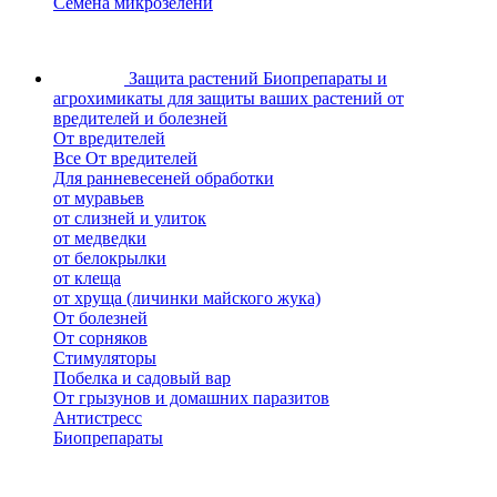
Семена микрозелени
Защита растений
Биопрепараты и
агрохимикаты для защиты ваших растений от
вредителей и болезней
От вредителей
Все От вредителей
Для ранневесеней обработки
от муравьев
от слизней и улиток
от медведки
от белокрылки
от клеща
от хруща (личинки майского жука)
От болезней
От сорняков
Стимуляторы
Побелка и садовый вар
От грызунов и домашних паразитов
Антистресс
Биопрепараты