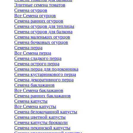
Элитные семена томатов
Семена огурцов
Все Семена огурцов
Семена ранних огурцов
Семена огурцов для теплицы
Семена огурцов для балкона
Семена маленьких огурцов
Семена бочковых огурцов
Семена перца
Все Семена перца
Семена сладкого перца
Семена острого перца
Семена перца для подоконника
Семена кустарникового перца
Семена декоративного перца
Семена баклажанов
Все Семена баклажанов
Семена ранних баклажанов
Семена капусты
Все Семена капусты
Семена белокочанной капусты
Семена цветной капусты
Семена капусты брокколи
Семена пекинской капусты