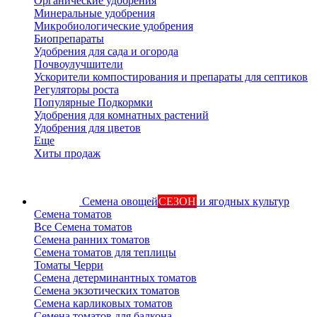
Органические удобрения
Минеральные удобрения
Микробиологические удобрения
Биопрепараты
Удобрения для сада и огорода
Почвоулучшители
Ускорители компостирования и препараты для септиков
Регуляторы роста
Популярные Подкормки
Удобрения для комнатных растений
Удобрения для цветов
Еще
Хиты продаж
Семена овощей
СЕЗОН
и ягодных культур
Семена томатов
Все Семена томатов
Семена ранних томатов
Семена томатов для теплицы
Томаты Черри
Семена детерминантных томатов
Семена экзотических томатов
Семена карликовых томатов
Семена томатов для балкона