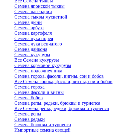
Все Семена тыквы
Семена японской тыквы
Семена лагенарии
Семена тыквы мускатной
Семена дыни
Семена арбуза
Семена картофеля
Семена лука порея
Семена лука репчатого
Семена дайкона
Семена кукурузы
Все Семена кукурузы
Семена кормовой кукурузы
Семена подсолнечника
Семена гороха, фасоли, вигны, сои и бобов
Все Семена гороха, фасоли, вигны, сои и бобов
Семена гороха
Семена фасоли и вигны
Семена бобов
Семена репы, редьки, брюквы и турнепса
Все Семена репы, редьки, брюквы и турнепса
Семена репы
Семена редьки
Семена брюквы и турнепса
Импортные семена овощей