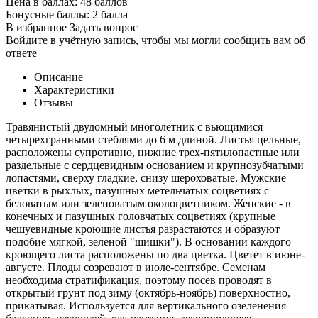
Цена в баллах:
48 баллов
Бонусные баллы:
2 балла
В избранное
Задать вопрос
Войдите в учётную запись, чтобы мы могли сообщить вам об
ответе
Описание
Характеристики
Отзывы
Травянистый двудомный многолетник с вьющимися
четырехгранными стеблями до 6 м длиной. Листья цельные,
расположены супротивно, нижние трех-пятилопастные или
раздельные с сердцевидным основанием и крупнозубчатыми
лопастями, сверху гладкие, снизу шероховатые. Мужские
цветки в рыхлых, пазушных метельчатых соцветиях с
беловатым или зеленоватым околоцветником. Женские - в
конечных и пазушных головчатых соцветиях (крупные
чешуевидные кроющие листья разрастаются и образуют
подобие мягкой, зеленой "шишки"). В основании каждого
кроющего листа расположены по два цветка. Цветет в июне-
августе. Плоды созревают в июле-сентябре. Семенам
необходима стратификация, поэтому посев проводят в
открытый грунт под зиму (октябрь-ноябрь) поверхностно,
прикатывая. Используется для вертикального озеленения