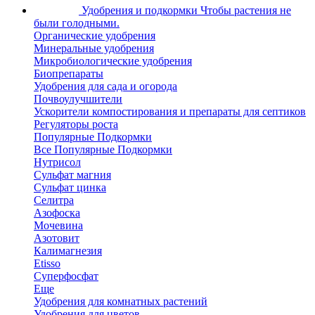
Удобрения и подкормки
Чтобы растения не
были голодными.
Органические удобрения
Минеральные удобрения
Микробиологические удобрения
Биопрепараты
Удобрения для сада и огорода
Почвоулучшители
Ускорители компостирования и препараты для септиков
Регуляторы роста
Популярные Подкормки
Все Популярные Подкормки
Нутрисол
Сульфат магния
Сульфат цинка
Селитра
Азофоска
Мочевина
Азотовит
Калимагнезия
Etisso
Суперфосфат
Еще
Удобрения для комнатных растений
Удобрения для цветов