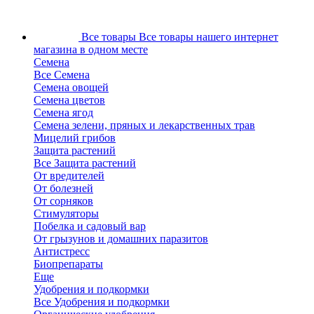
Все товары
Все товары нашего интернет
магазина в одном месте
Семена
Все Семена
Семена овощей
Семена цветов
Семена ягод
Семена зелени, пряных и лекарственных трав
Мицелий грибов
Защита растений
Все Защита растений
От вредителей
От болезней
От сорняков
Стимуляторы
Побелка и садовый вар
От грызунов и домашних паразитов
Антистресс
Биопрепараты
Еще
Удобрения и подкормки
Все Удобрения и подкормки