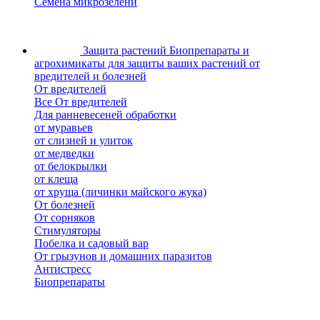
Семена микрозелени
Защита растений
Биопрепараты и
агрохимикаты для защиты ваших растений от
вредителей и болезней
От вредителей
Все От вредителей
Для ранневесеней обработки
от муравьев
от слизней и улиток
от медведки
от белокрылки
от клеща
от хруща (личинки майского жука)
От болезней
От сорняков
Стимуляторы
Побелка и садовый вар
От грызунов и домашних паразитов
Антистресс
Биопрепараты