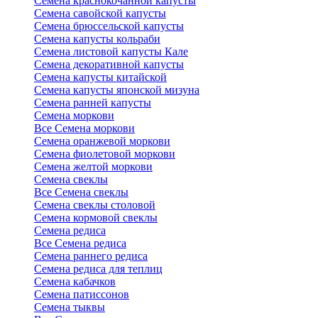
Семена краснокочанной капусты
Семена савойской капусты
Семена брюссельской капусты
Семена капусты кольраби
Семена листовой капусты Кале
Семена декоративной капусты
Семена капусты китайской
Семена капусты японской мизуна
Семена ранней капусты
Семена моркови
Все Семена моркови
Семена оранжевой моркови
Семена фиолетовой моркови
Семена желтой моркови
Семена свеклы
Все Семена свеклы
Семена свеклы столовой
Семена кормовой свеклы
Семена редиса
Все Семена редиса
Семена раннего редиса
Семена редиса для теплиц
Семена кабачков
Семена патиссонов
Семена тыквы