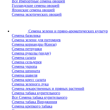
Все Импортные семена овощей
Голландские семена овощей
Японские семена овощей
Семена экзотических овощей
Семена зелени
и пряно-ароматических культур
Семена базилика
Семена зелени для питомцев
Семена кориандра (Кинза)
Семена петрушки
Семена руколы (индау)
Семена салата
Семена сельдерея
Семена укропа
Семена шпината
Семена щавеля
Семена кресс салата
Семена зеленого лука
Семена лекарственных и пряных растений
Семена табака курительного
Все Семена табака курительного
Семена табака Вирджиния
Семена крепкого табака