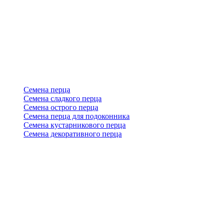
Семена перца
Семена сладкого перца
Семена острого перца
Семена перца для подоконника
Семена кустарникового перца
Семена декоративного перца