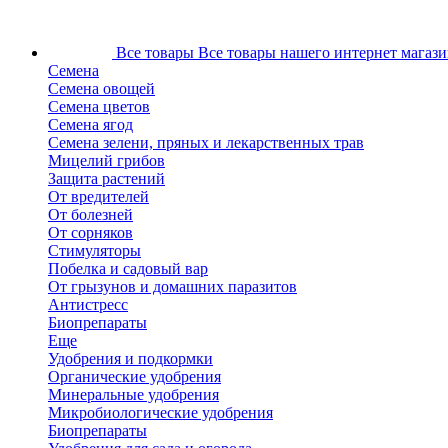
Все товары
Все товары нашего интернет магази
Семена
Семена овощей
Семена цветов
Семена ягод
Семена зелени, пряных и лекарственных трав
Мицелий грибов
Защита растений
От вредителей
От болезней
От сорняков
Стимуляторы
Побелка и садовый вар
От грызунов и домашних паразитов
Антистресс
Биопрепараты
Еще
Удобрения и подкормки
Органические удобрения
Минеральные удобрения
Микробиологические удобрения
Биопрепараты