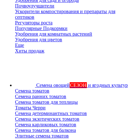
Удобрения для сада и огорода
Почвоулучшители
Ускорители компостирования и препараты для
септиков
Регуляторы роста
Популярные Подкормки
Удобрения для комнатных растений
Удобрения для цветов
Еще
Хиты продаж
Семена овощей
СЕЗОН
и ягодных культур
Семена томатов
Семена ранних томатов
Семена томатов для теплицы
Томаты Черри
Семена детерминантных томатов
Семена экзотических томатов
Семена карликовых томатов
Семена томатов для балкона
Элитные семена томатов