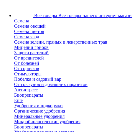
Все товары
Все товары нашего интернет магази
Семена
Семена овощей
Семена цветов
Семена ягод
Семена зелени, пряных и лекарственных трав
Мицелий грибов
Защита растений
От вредителей
От болезней
От сорняков
Стимуляторы
Побелка и садовый вар
От грызунов и домашних паразитов
Антистресс
Биопрепараты
Еще
Удобрения и подкормки
Органические удобрения
Минеральные удобрения
Микробиологические удобрения
Биопрепараты