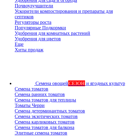
Удобрения для сада и огорода
Почвоулучшители
Ускорители компостирования и препараты для
септиков
Регуляторы роста
Популярные Подкормки
Удобрения для комнатных растений
Удобрения для цветов
Еще
Хиты продаж
Семена овощей
СЕЗОН
и ягодных культур
Семена томатов
Семена ранних томатов
Семена томатов для теплицы
Томаты Черри
Семена детерминантных томатов
Семена экзотических томатов
Семена карликовых томатов
Семена томатов для балкона
Элитные семена томатов