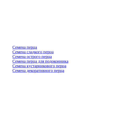
Семена перца
Семена сладкого перца
Семена острого перца
Семена перца для подоконника
Семена кустарникового перца
Семена декоративного перца