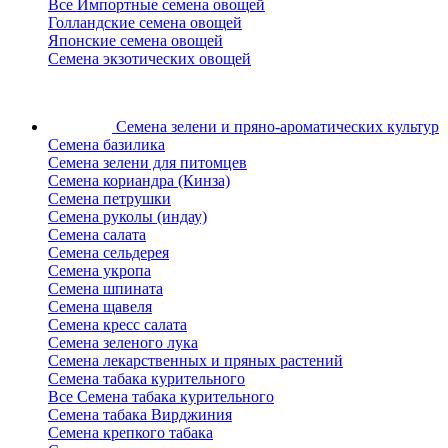
Все Импортные семена овощей
Голландские семена овощей
Японские семена овощей
Семена экзотических овощей
Семена зелени
и пряно-ароматических культур
Семена базилика
Семена зелени для питомцев
Семена кориандра (Кинза)
Семена петрушки
Семена руколы (индау)
Семена салата
Семена сельдерея
Семена укропа
Семена шпината
Семена щавеля
Семена кресс салата
Семена зеленого лука
Семена лекарственных и пряных растений
Семена табака курительного
Все Семена табака курительного
Семена табака Вирджиния
Семена крепкого табака