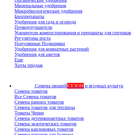
Органические удобрения
Минеральные удобрения
Микробиологические удобрения
Биопрепараты
Удобрения для сада и огорода
Почвоулучшители
Ускорители компостирования и препараты для септиков
Регуляторы роста
Популярные Подкормки
Удобрения для комнатных растений
Удобрения для цветов
Еще
Хиты продаж
Семена овощей
СЕЗОН
и ягодных культур
Семена томатов
Все Семена томатов
Семена ранних томатов
Семена томатов для теплицы
Томаты Черри
Семена детерминантных томатов
Семена экзотических томатов
Семена карликовых томатов
Семена томатов для балкона