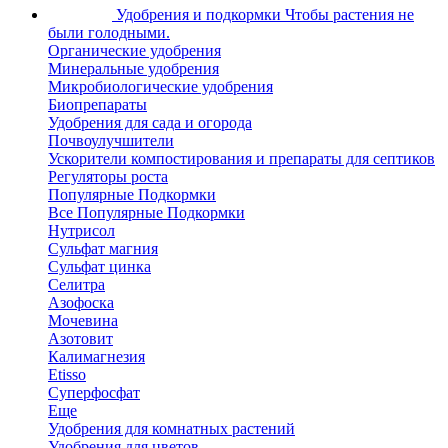
Удобрения и подкормки
Чтобы растения не
были голодными.
Органические удобрения
Минеральные удобрения
Микробиологические удобрения
Биопрепараты
Удобрения для сада и огорода
Почвоулучшители
Ускорители компостирования и препараты для септиков
Регуляторы роста
Популярные Подкормки
Все Популярные Подкормки
Нутрисол
Сульфат магния
Сульфат цинка
Селитра
Азофоска
Мочевина
Азотовит
Калимагнезия
Etisso
Суперфосфат
Еще
Удобрения для комнатных растений
Удобрения для цветов