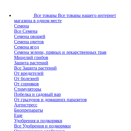
Все товары
Все товары нашего интернет
магазина в одном месте
Семена
Все Семена
Семена овощей
Семена цветов
Семена ягод
Семена зелени, пряных и лекарственных трав
Мицелий грибов
Защита растений
Все Защита растений
От вредителей
От болезней
От сорняков
Стимуляторы
Побелка и садовый вар
От грызунов и домашних паразитов
Антистресс
Биопрепараты
Еще
Удобрения и подкормки
Все Удобрения и подкормки