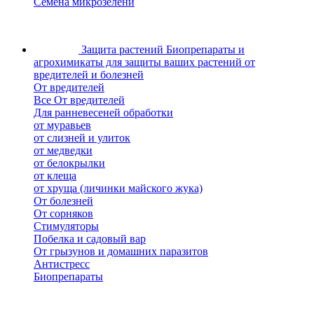
Семена микрозелени
Защита растений
Биопрепараты и
агрохимикаты для защиты ваших растений от
вредителей и болезней
От вредителей
Все От вредителей
Для ранневесеней обработки
от муравьев
от слизней и улиток
от медведки
от белокрылки
от клеща
от хруща (личинки майского жука)
От болезней
От сорняков
Стимуляторы
Побелка и садовый вар
От грызунов и домашних паразитов
Антистресс
Биопрепараты