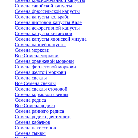
Семена краснокочанной капусты
Семена савойской капусты
Семена брюссельской капусты
Семена капусты кольраби
Семена листовой капусты Кале
Семена декоративной капусты
Семена капусты китайской
Семена капусты японской мизуна
Семена ранней капусты
Семена моркови
Все Семена моркови
Семена оранжевой моркови
Семена фиолетовой моркови
Семена желтой моркови
Семена свеклы
Все Семена свеклы
Семена свеклы столовой
Семена кормовой свеклы
Семена редиса
Все Семена редиса
Семена раннего редиса
Семена редиса для теплиц
Семена кабачков
Семена патиссонов
Семена тыквы