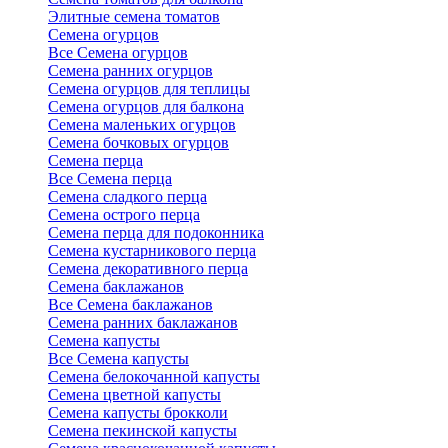
Элитные семена томатов
Семена огурцов
Все Семена огурцов
Семена ранних огурцов
Семена огурцов для теплицы
Семена огурцов для балкона
Семена маленьких огурцов
Семена бочковых огурцов
Семена перца
Все Семена перца
Семена сладкого перца
Семена острого перца
Семена перца для подоконника
Семена кустарникового перца
Семена декоративного перца
Семена баклажанов
Все Семена баклажанов
Семена ранних баклажанов
Семена капусты
Все Семена капусты
Семена белокочанной капусты
Семена цветной капусты
Семена капусты брокколи
Семена пекинской капусты