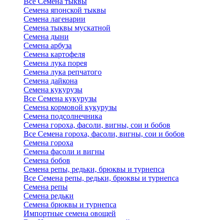
Все Семена тыквы
Семена японской тыквы
Семена лагенарии
Семена тыквы мускатной
Семена дыни
Семена арбуза
Семена картофеля
Семена лука порея
Семена лука репчатого
Семена дайкона
Семена кукурузы
Все Семена кукурузы
Семена кормовой кукурузы
Семена подсолнечника
Семена гороха, фасоли, вигны, сои и бобов
Все Семена гороха, фасоли, вигны, сои и бобов
Семена гороха
Семена фасоли и вигны
Семена бобов
Семена репы, редьки, брюквы и турнепса
Все Семена репы, редьки, брюквы и турнепса
Семена репы
Семена редьки
Семена брюквы и турнепса
Импортные семена овощей