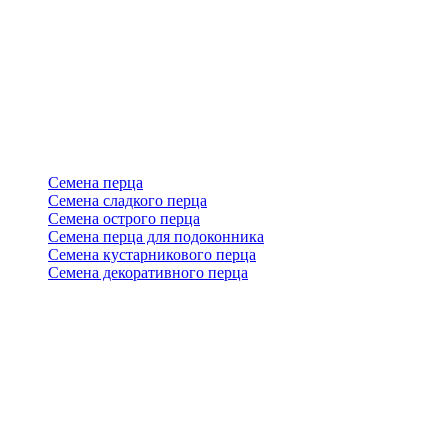
Семена перца
Семена сладкого перца
Семена острого перца
Семена перца для подоконника
Семена кустарникового перца
Семена декоративного перца