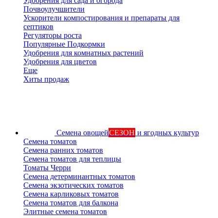
Удобрения для сада и огорода
Почвоулучшители
Ускорители компостирования и препараты для
септиков
Регуляторы роста
Популярные Подкормки
Удобрения для комнатных растений
Удобрения для цветов
Еще
Хиты продаж
Семена овощей
СЕЗОН
и ягодных культур
Семена томатов
Семена ранних томатов
Семена томатов для теплицы
Томаты Черри
Семена детерминантных томатов
Семена экзотических томатов
Семена карликовых томатов
Семена томатов для балкона
Элитные семена томатов