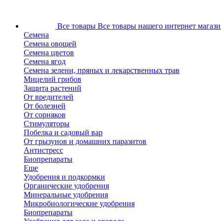
Все товары
Все товары нашего интернет магази
Семена
Семена овощей
Семена цветов
Семена ягод
Семена зелени, пряных и лекарственных трав
Мицелий грибов
Защита растений
От вредителей
От болезней
От сорняков
Стимуляторы
Побелка и садовый вар
От грызунов и домашних паразитов
Антистресс
Биопрепараты
Еще
Удобрения и подкормки
Органические удобрения
Минеральные удобрения
Микробиологические удобрения
Биопрепараты