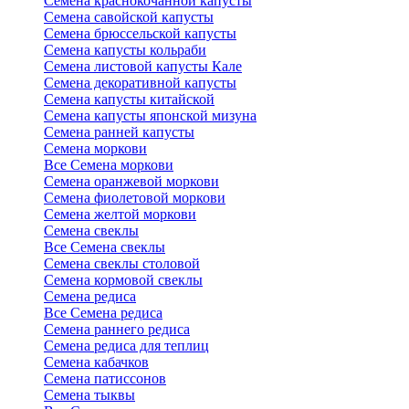
Семена краснокочанной капусты
Семена савойской капусты
Семена брюссельской капусты
Семена капусты кольраби
Семена листовой капусты Кале
Семена декоративной капусты
Семена капусты китайской
Семена капусты японской мизуна
Семена ранней капусты
Семена моркови
Все Семена моркови
Семена оранжевой моркови
Семена фиолетовой моркови
Семена желтой моркови
Семена свеклы
Все Семена свеклы
Семена свеклы столовой
Семена кормовой свеклы
Семена редиса
Все Семена редиса
Семена раннего редиса
Семена редиса для теплиц
Семена кабачков
Семена патиссонов
Семена тыквы