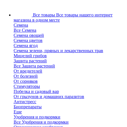
Все товары
Все товары нашего интернет
магазина в одном месте
Семена
Все Семена
Семена овощей
Семена цветов
Семена ягод
Семена зелени, пряных и лекарственных трав
Мицелий грибов
Защита растений
Все Защита растений
От вредителей
От болезней
От сорняков
Стимуляторы
Побелка и садовый вар
От грызунов и домашних паразитов
Антистресс
Биопрепараты
Еще
Удобрения и подкормки
Все Удобрения и подкормки