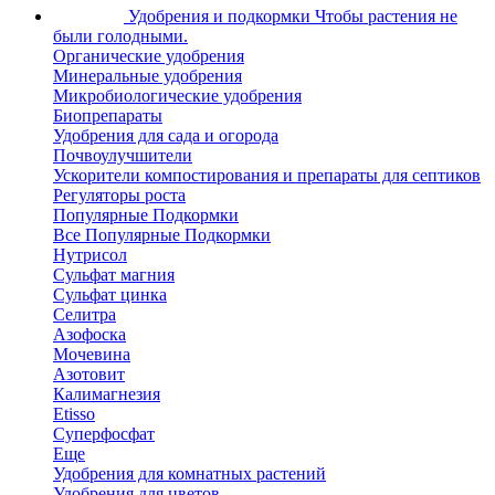
Удобрения и подкормки
Чтобы растения не
были голодными.
Органические удобрения
Минеральные удобрения
Микробиологические удобрения
Биопрепараты
Удобрения для сада и огорода
Почвоулучшители
Ускорители компостирования и препараты для септиков
Регуляторы роста
Популярные Подкормки
Все Популярные Подкормки
Нутрисол
Сульфат магния
Сульфат цинка
Селитра
Азофоска
Мочевина
Азотовит
Калимагнезия
Etisso
Суперфосфат
Еще
Удобрения для комнатных растений
Удобрения для цветов