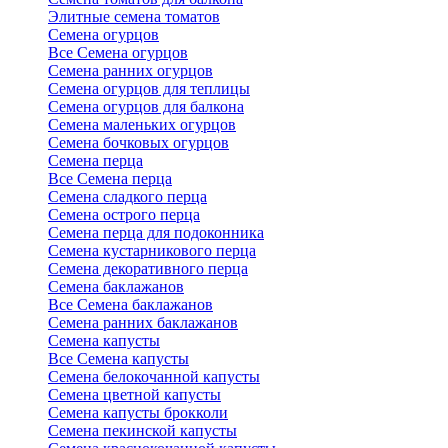
Элитные семена томатов
Семена огурцов
Все Семена огурцов
Семена ранних огурцов
Семена огурцов для теплицы
Семена огурцов для балкона
Семена маленьких огурцов
Семена бочковых огурцов
Семена перца
Все Семена перца
Семена сладкого перца
Семена острого перца
Семена перца для подоконника
Семена кустарникового перца
Семена декоративного перца
Семена баклажанов
Все Семена баклажанов
Семена ранних баклажанов
Семена капусты
Все Семена капусты
Семена белокочанной капусты
Семена цветной капусты
Семена капусты брокколи
Семена пекинской капусты