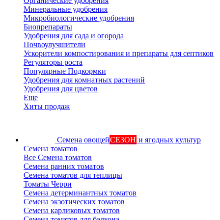
Органические удобрения
Минеральные удобрения
Микробиологические удобрения
Биопрепараты
Удобрения для сада и огорода
Почвоулучшители
Ускорители компостирования и препараты для септиков
Регуляторы роста
Популярные Подкормки
Удобрения для комнатных растений
Удобрения для цветов
Еще
Хиты продаж
Семена овощей
СЕЗОН
и ягодных культур
Семена томатов
Все Семена томатов
Семена ранних томатов
Семена томатов для теплицы
Томаты Черри
Семена детерминантных томатов
Семена экзотических томатов
Семена карликовых томатов
Семена томатов для балкона