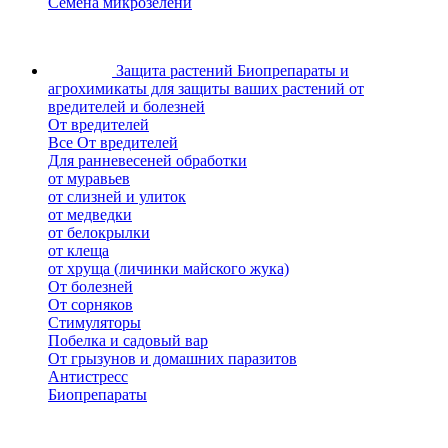
Семена микрозелени
Защита растений
Биопрепараты и
агрохимикаты для защиты ваших растений от
вредителей и болезней
От вредителей
Все От вредителей
Для ранневесеней обработки
от муравьев
от слизней и улиток
от медведки
от белокрылки
от клеща
от хруща (личинки майского жука)
От болезней
От сорняков
Стимуляторы
Побелка и садовый вар
От грызунов и домашних паразитов
Антистресс
Биопрепараты