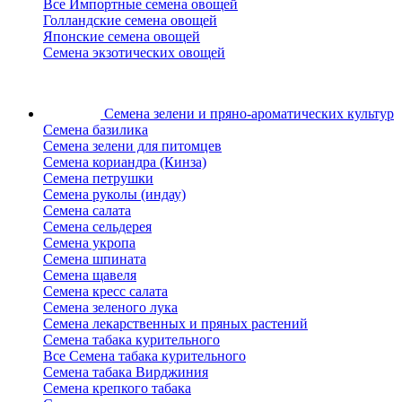
Все Импортные семена овощей
Голландские семена овощей
Японские семена овощей
Семена экзотических овощей
Семена зелени
и пряно-ароматических культур
Семена базилика
Семена зелени для питомцев
Семена кориандра (Кинза)
Семена петрушки
Семена руколы (индау)
Семена салата
Семена сельдерея
Семена укропа
Семена шпината
Семена щавеля
Семена кресс салата
Семена зеленого лука
Семена лекарственных и пряных растений
Семена табака курительного
Все Семена табака курительного
Семена табака Вирджиния
Семена крепкого табака