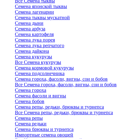
Все Семена тыквы
Семена японской тыквы
Семена лагенарии
Семена тыквы мускатной
Семена дыни
Семена арбуза
Семена картофеля
Семена лука порея
Семена лука репчатого
Семена дайкона
Семена кукурузы
Все Семена кукурузы
Семена кормовой кукурузы
Семена подсолнечника
Семена гороха, фасоли, вигны, сои и бобов
Все Семена гороха, фасоли, вигны, сои и бобов
Семена гороха
Семена фасоли и вигны
Семена бобов
Семена репы, редьки, брюквы и турнепса
Все Семена репы, редьки, брюквы и турнепса
Семена репы
Семена редьки
Семена брюквы и турнепса
Импортные семена овощей