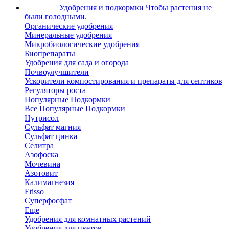
Удобрения и подкормки
Чтобы растения не
были голодными.
Органические удобрения
Минеральные удобрения
Микробиологические удобрения
Биопрепараты
Удобрения для сада и огорода
Почвоулучшители
Ускорители компостирования и препараты для септиков
Регуляторы роста
Популярные Подкормки
Все Популярные Подкормки
Нутрисол
Сульфат магния
Сульфат цинка
Селитра
Азофоска
Мочевина
Азотовит
Калимагнезия
Etisso
Суперфосфат
Еще
Удобрения для комнатных растений
Удобрения для цветов