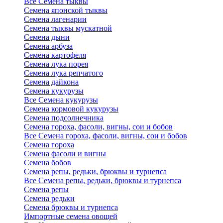
Все Семена тыквы
Семена японской тыквы
Семена лагенарии
Семена тыквы мускатной
Семена дыни
Семена арбуза
Семена картофеля
Семена лука порея
Семена лука репчатого
Семена дайкона
Семена кукурузы
Все Семена кукурузы
Семена кормовой кукурузы
Семена подсолнечника
Семена гороха, фасоли, вигны, сои и бобов
Все Семена гороха, фасоли, вигны, сои и бобов
Семена гороха
Семена фасоли и вигны
Семена бобов
Семена репы, редьки, брюквы и турнепса
Все Семена репы, редьки, брюквы и турнепса
Семена репы
Семена редьки
Семена брюквы и турнепса
Импортные семена овощей