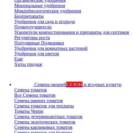
Органические удобрения
Минеральные удобрения
Микробиологические удобрения
Биопрепараты
Удобрения для сада и огорода
Почвоулучшители
Ускорители компостирования и препараты для септиков
Регуляторы роста
Популярные Подкормки
Удобрения для комнатных растений
Удобрения для цветов
Еще
Хиты продаж
Семена овощей
СЕЗОН
и ягодных культур
Семена томатов
Все Семена томатов
Семена ранних томатов
Семена томатов для теплицы
Томаты Черри
Семена детерминантных томатов
Семена экзотических томатов
Семена карликовых томатов
Семена томатов для балкона