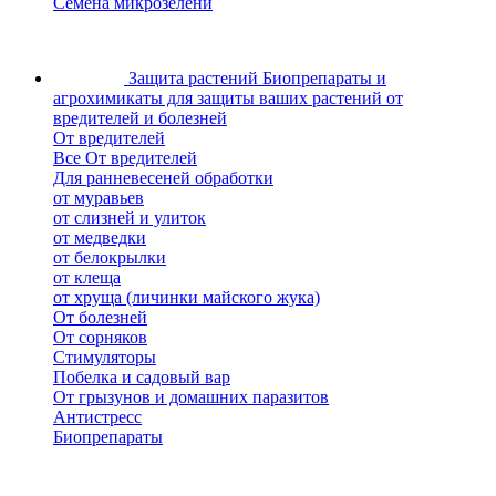
Семена микрозелени
Защита растений
Биопрепараты и
агрохимикаты для защиты ваших растений от
вредителей и болезней
От вредителей
Все От вредителей
Для ранневесеней обработки
от муравьев
от слизней и улиток
от медведки
от белокрылки
от клеща
от хруща (личинки майского жука)
От болезней
От сорняков
Стимуляторы
Побелка и садовый вар
От грызунов и домашних паразитов
Антистресс
Биопрепараты