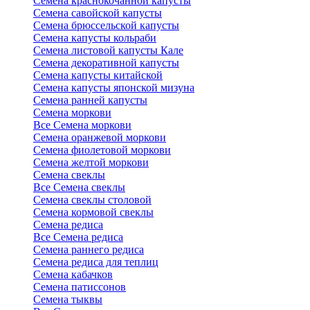
Семена краснокочанной капусты
Семена савойской капусты
Семена брюссельской капусты
Семена капусты кольраби
Семена листовой капусты Кале
Семена декоративной капусты
Семена капусты китайской
Семена капусты японской мизуна
Семена ранней капусты
Семена моркови
Все Семена моркови
Семена оранжевой моркови
Семена фиолетовой моркови
Семена желтой моркови
Семена свеклы
Все Семена свеклы
Семена свеклы столовой
Семена кормовой свеклы
Семена редиса
Все Семена редиса
Семена раннего редиса
Семена редиса для теплиц
Семена кабачков
Семена патиссонов
Семена тыквы