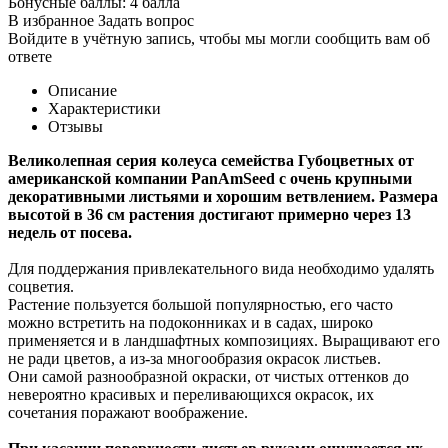
Бонусные баллы:
4 балла
В избранное
Задать вопрос
Войдите в учётную запись, чтобы мы могли сообщить вам об
ответе
Описание
Характеристики
Отзывы
Великолепная серия колеуса семейства Губоцветных от
американской компании PanAmSeed c очень крупными
декоративными листьями и хорошим ветвлением. Размера
высотой в 36 см растения достигают примерно через 13
недель от посева.
Для поддержания привлекательного вида необходимо удалять
соцветия.
Растение пользуется большой популярностью, его часто
можно встретить на подоконниках и в садах, широко
применяется и в ландшафтных композициях. Выращивают его
не ради цветов, а из-за многообразия окрасок листьев.
Они самой разнообразной окраски, от чистых оттенков до
невероятно красивых и переливающихся окрасок, их
сочетания поражают воображение.