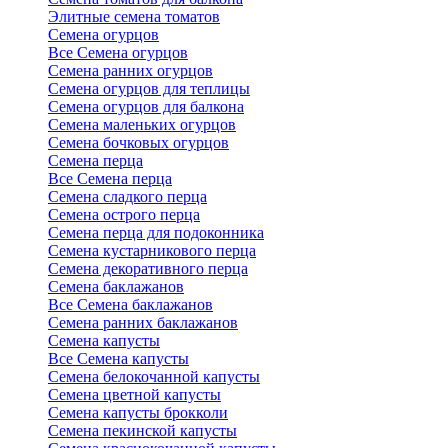
Элитные семена томатов
Семена огурцов
Все Семена огурцов
Семена ранних огурцов
Семена огурцов для теплицы
Семена огурцов для балкона
Семена маленьких огурцов
Семена бочковых огурцов
Семена перца
Все Семена перца
Семена сладкого перца
Семена острого перца
Семена перца для подоконника
Семена кустарникового перца
Семена декоративного перца
Семена баклажанов
Все Семена баклажанов
Семена ранних баклажанов
Семена капусты
Все Семена капусты
Семена белокочанной капусты
Семена цветной капусты
Семена капусты брокколи
Семена пекинской капусты