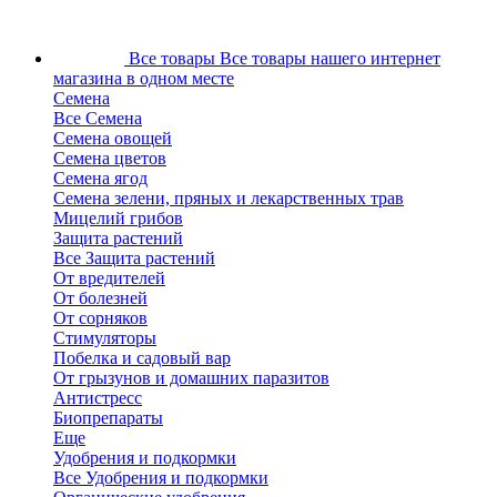
Все товары
Все товары нашего интернет
магазина в одном месте
Семена
Все Семена
Семена овощей
Семена цветов
Семена ягод
Семена зелени, пряных и лекарственных трав
Мицелий грибов
Защита растений
Все Защита растений
От вредителей
От болезней
От сорняков
Стимуляторы
Побелка и садовый вар
От грызунов и домашних паразитов
Антистресс
Биопрепараты
Еще
Удобрения и подкормки
Все Удобрения и подкормки