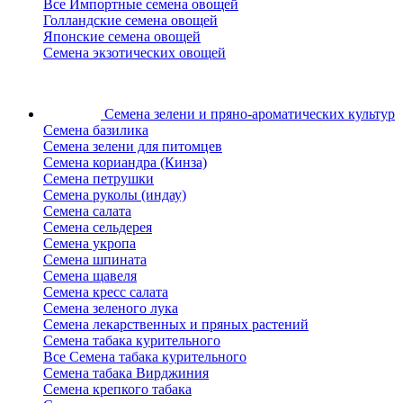
Все Импортные семена овощей
Голландские семена овощей
Японские семена овощей
Семена экзотических овощей
Семена зелени
и пряно-ароматических культур
Семена базилика
Семена зелени для питомцев
Семена кориандра (Кинза)
Семена петрушки
Семена руколы (индау)
Семена салата
Семена сельдерея
Семена укропа
Семена шпината
Семена щавеля
Семена кресс салата
Семена зеленого лука
Семена лекарственных и пряных растений
Семена табака курительного
Все Семена табака курительного
Семена табака Вирджиния
Семена крепкого табака