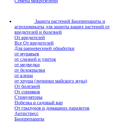
Семена микрозелени
Защита растений
Биопрепараты и
агрохимикаты для защиты ваших растений от
вредителей и болезней
От вредителей
Все От вредителей
Для ранневесеней обработки
от муравьев
от слизней и улиток
от медведки
от белокрылки
от клеща
от хруща (личинки майского жука)
От болезней
От сорняков
Стимуляторы
Побелка и садовый вар
От грызунов и домашних паразитов
Антистресс
Биопрепараты