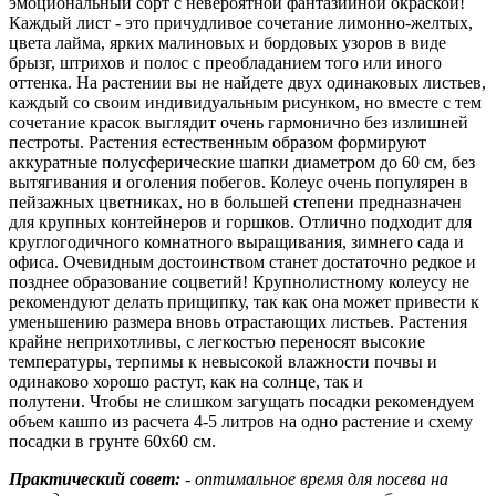
эмоциональный сорт с невероятной фантазийной окраской!
Каждый лист - это причудливое сочетание лимонно-желтых,
цвета лайма, ярких малиновых и бордовых узоров в виде
брызг, штрихов и полос с преобладанием того или иного
оттенка. На растении вы не найдете двух одинаковых листьев,
каждый со своим индивидуальным рисунком, но вместе с тем
сочетание красок выглядит очень гармонично без излишней
пестроты. Растения естественным образом формируют
аккуратные полусферические шапки диаметром до 60 см, без
вытягивания и оголения побегов. Колеус очень популярен в
пейзажных цветниках, но в большей степени предназначен
для крупных контейнеров и горшков. Отлично подходит для
круглогодичного комнатного выращивания, зимнего сада и
офиса. Очевидным достоинством станет достаточно редкое и
позднее образование соцветий! Крупнолистному колеусу не
рекомендуют делать прищипку, так как она может привести к
уменьшению размера вновь отрастающих листьев. Растения
крайне неприхотливы, с легкостью переносят высокие
температуры, терпимы к невысокой влажности почвы и
одинаково хорошо растут, как на солнце, так и
полутени. Чтобы не слишком загущать посадки рекомендуем
объем кашпо из расчета 4-5 литров на одно растение и схему
посадки в грунте 60х60 см.
Практический совет:
- оптимальное время для посева на