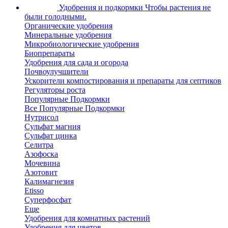
Удобрения и подкормки
Чтобы растения не
были голодными.
Органические удобрения
Минеральные удобрения
Микробиологические удобрения
Биопрепараты
Удобрения для сада и огорода
Почвоулучшители
Ускорители компостирования и препараты для септиков
Регуляторы роста
Популярные Подкормки
Все Популярные Подкормки
Нутрисол
Сульфат магния
Сульфат цинка
Селитра
Азофоска
Мочевина
Азотовит
Калимагнезия
Etisso
Суперфосфат
Еще
Удобрения для комнатных растений
Удобрения для цветов