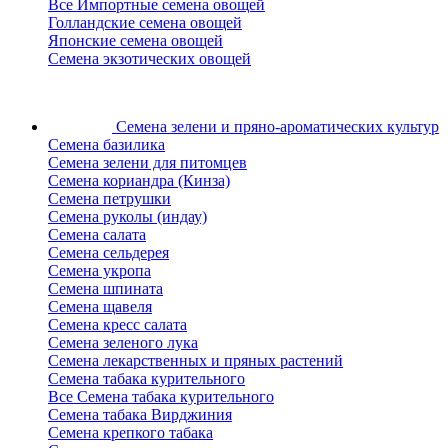
Все Импортные семена овощей
Голландские семена овощей
Японские семена овощей
Семена экзотических овощей
Семена зелени
и пряно-ароматических культур
Семена базилика
Семена зелени для питомцев
Семена кориандра (Кинза)
Семена петрушки
Семена руколы (индау)
Семена салата
Семена сельдерея
Семена укропа
Семена шпината
Семена щавеля
Семена кресс салата
Семена зеленого лука
Семена лекарственных и пряных растений
Семена табака курительного
Все Семена табака курительного
Семена табака Вирджиния
Семена крепкого табака