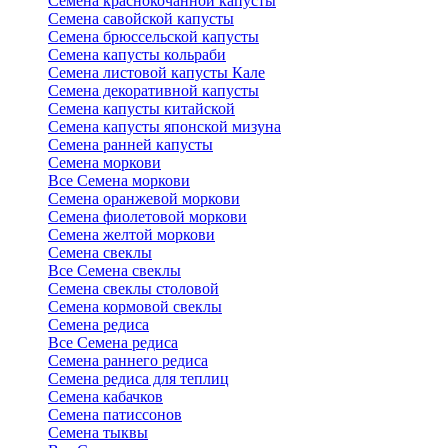
Семена краснокочанной капусты
Семена савойской капусты
Семена брюссельской капусты
Семена капусты кольраби
Семена листовой капусты Кале
Семена декоративной капусты
Семена капусты китайской
Семена капусты японской мизуна
Семена ранней капусты
Семена моркови
Все Семена моркови
Семена оранжевой моркови
Семена фиолетовой моркови
Семена желтой моркови
Семена свеклы
Все Семена свеклы
Семена свеклы столовой
Семена кормовой свеклы
Семена редиса
Все Семена редиса
Семена раннего редиса
Семена редиса для теплиц
Семена кабачков
Семена патиссонов
Семена тыквы