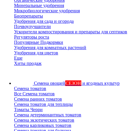
Органические удобрения
Минеральные удобрения
Микробиологические удобрения
Биопрепараты
Удобрения для сада и огорода
Почвоулучшители
Ускорители компостирования и препараты для септиков
Регуляторы роста
Популярные Подкормки
Удобрения для комнатных растений
Удобрения для цветов
Еще
Хиты продаж
Семена овощей
СЕЗОН
и ягодных культур
Семена томатов
Все Семена томатов
Семена ранних томатов
Семена томатов для теплицы
Томаты Черри
Семена детерминантных томатов
Семена экзотических томатов
Семена карликовых томатов
Семена томатов для балкона