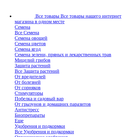
Все товары
Все товары нашего интернет
магазина в одном месте
Семена
Все Семена
Семена овощей
Семена цветов
Семена ягод
Семена зелени, пряных и лекарственных трав
Мицелий грибов
Защита растений
Все Защита растений
От вредителей
От болезней
От сорняков
Стимуляторы
Побелка и садовый вар
От грызунов и домашних паразитов
Антистресс
Биопрепараты
Еще
Удобрения и подкормки
Все Удобрения и подкормки