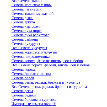
Все Семена тыквы
Семена японской тыквы
Семена лагенарии
Семена тыквы мускатной
Семена дыни
Семена арбуза
Семена картофеля
Семена лука порея
Семена лука репчатого
Семена дайкона
Семена кукурузы
Все Семена кукурузы
Семена кормовой кукурузы
Семена подсолнечника
Семена гороха, фасоли, вигны, сои и бобов
Все Семена гороха, фасоли, вигны, сои и бобов
Семена гороха
Семена фасоли и вигны
Семена бобов
Семена репы, редьки, брюквы и турнепса
Все Семена репы, редьки, брюквы и турнепса
Семена репы
Семена редьки
Семена брюквы и турнепса
Импортные семена овощей