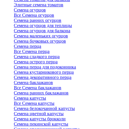
Элитные семена томатов
Семена огурцов
Все Семена огурцов
Семена ранних огурцов
Семена огурцов для теплицы
Семена огурцов для балкона
Семена маленьких огурцов
Семена бочковых огурцов
Семена перца
Все Семена перца
Семена сладкого перца
Семена острого перца
Семена перца для подоконника
Семена кустарникового перца
Семена декоративного перца
Семена баклажанов
Все Семена баклажанов
Семена ранних баклажанов
Семена капусты
Все Семена капусты
Семена белокочанной капусты
Семена цветной капусты
Семена капусты брокколи
Семена пекинской капусты