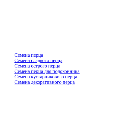
Семена перца
Семена сладкого перца
Семена острого перца
Семена перца для подоконника
Семена кустарникового перца
Семена декоративного перца