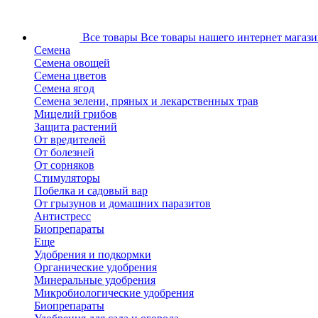
Все товары
Все товары нашего интернет магази
Семена
Семена овощей
Семена цветов
Семена ягод
Семена зелени, пряных и лекарственных трав
Мицелий грибов
Защита растений
От вредителей
От болезней
От сорняков
Стимуляторы
Побелка и садовый вар
От грызунов и домашних паразитов
Антистресс
Биопрепараты
Еще
Удобрения и подкормки
Органические удобрения
Минеральные удобрения
Микробиологические удобрения
Биопрепараты