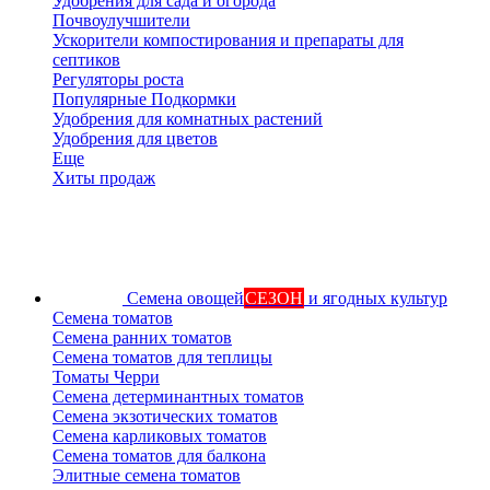
Удобрения для сада и огорода
Почвоулучшители
Ускорители компостирования и препараты для
септиков
Регуляторы роста
Популярные Подкормки
Удобрения для комнатных растений
Удобрения для цветов
Еще
Хиты продаж
Семена овощей
СЕЗОН
и ягодных культур
Семена томатов
Семена ранних томатов
Семена томатов для теплицы
Томаты Черри
Семена детерминантных томатов
Семена экзотических томатов
Семена карликовых томатов
Семена томатов для балкона
Элитные семена томатов