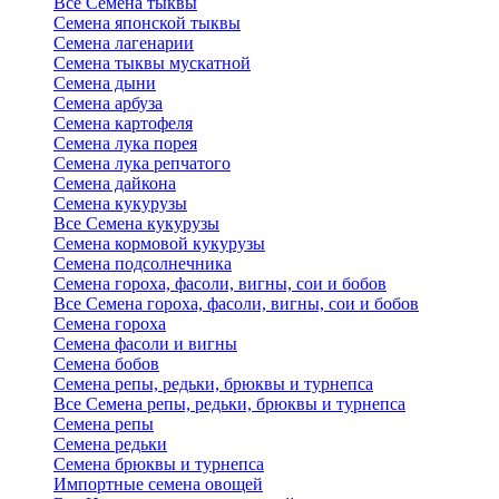
Все Семена тыквы
Семена японской тыквы
Семена лагенарии
Семена тыквы мускатной
Семена дыни
Семена арбуза
Семена картофеля
Семена лука порея
Семена лука репчатого
Семена дайкона
Семена кукурузы
Все Семена кукурузы
Семена кормовой кукурузы
Семена подсолнечника
Семена гороха, фасоли, вигны, сои и бобов
Все Семена гороха, фасоли, вигны, сои и бобов
Семена гороха
Семена фасоли и вигны
Семена бобов
Семена репы, редьки, брюквы и турнепса
Все Семена репы, редьки, брюквы и турнепса
Семена репы
Семена редьки
Семена брюквы и турнепса
Импортные семена овощей