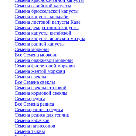
Семена краснокочанной капусты
Семена савойской капусты
Семена брюссельской капусты
Семена капусты кольраби
Семена листовой капусты Кале
Семена декоративной капусты
Семена капусты китайской
Семена капусты японской мизуна
Семена ранней капусты
Семена моркови
Все Семена моркови
Семена оранжевой моркови
Семена фиолетовой моркови
Семена желтой моркови
Семена свеклы
Все Семена свеклы
Семена свеклы столовой
Семена кормовой свеклы
Семена редиса
Все Семена редиса
Семена раннего редиса
Семена редиса для теплиц
Семена кабачков
Семена патиссонов
Семена тыквы