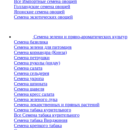
Все Импортные семена овощей
Голландские семена овощей
Японские семена овощей
Семена экзотических овощей
Семена зелени
и пряно-ароматических культур
Семена базилика
Семена зелени для питомцев
Семена кориандра (Кинза)
Семена петрушки
Семена руколы (индау)
Семена салата
Семена сельдерея
Семена укропа
Семена шпината
Семена щавеля
Семена кресс салата
Семена зеленого лука
Семена лекарственных и пряных растений
Семена табака курительного
Все Семена табака курительного
Семена табака Вирджиния
Семена крепкого табака