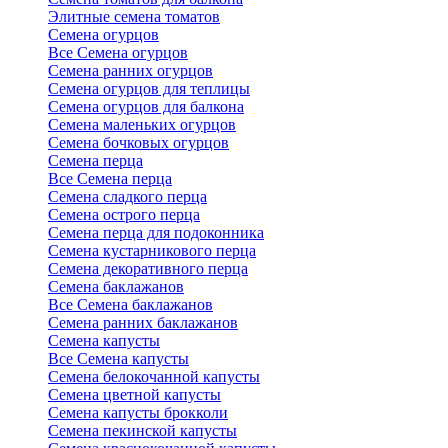
Элитные семена томатов
Семена огурцов
Все Семена огурцов
Семена ранних огурцов
Семена огурцов для теплицы
Семена огурцов для балкона
Семена маленьких огурцов
Семена бочковых огурцов
Семена перца
Все Семена перца
Семена сладкого перца
Семена острого перца
Семена перца для подоконника
Семена кустарникового перца
Семена декоративного перца
Семена баклажанов
Все Семена баклажанов
Семена ранних баклажанов
Семена капусты
Все Семена капусты
Семена белокочанной капусты
Семена цветной капусты
Семена капусты брокколи
Семена пекинской капусты