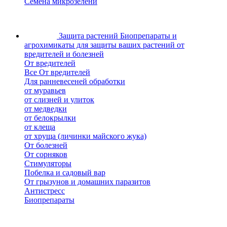
Семена микрозелени
Защита растений
Биопрепараты и
агрохимикаты для защиты ваших растений от
вредителей и болезней
От вредителей
Все От вредителей
Для ранневесеней обработки
от муравьев
от слизней и улиток
от медведки
от белокрылки
от клеща
от хруща (личинки майского жука)
От болезней
От сорняков
Стимуляторы
Побелка и садовый вар
От грызунов и домашних паразитов
Антистресс
Биопрепараты