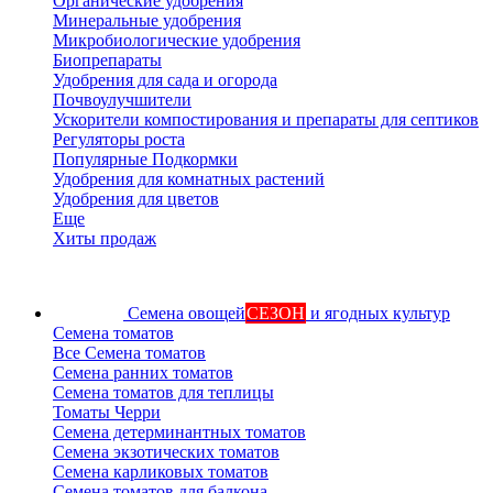
Органические удобрения
Минеральные удобрения
Микробиологические удобрения
Биопрепараты
Удобрения для сада и огорода
Почвоулучшители
Ускорители компостирования и препараты для септиков
Регуляторы роста
Популярные Подкормки
Удобрения для комнатных растений
Удобрения для цветов
Еще
Хиты продаж
Семена овощей
СЕЗОН
и ягодных культур
Семена томатов
Все Семена томатов
Семена ранних томатов
Семена томатов для теплицы
Томаты Черри
Семена детерминантных томатов
Семена экзотических томатов
Семена карликовых томатов
Семена томатов для балкона