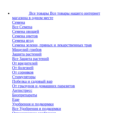
Все товары
Все товары нашего интернет
магазина в одном месте
Семена
Все Семена
Семена овощей
Семена цветов
Семена ягод
Семена зелени, пряных и лекарственных трав
Мицелий грибов
Защита растений
Все Защита растений
От вредителей
От болезней
От сорняков
Стимуляторы
Побелка и садовый вар
От грызунов и домашних паразитов
Антистресс
Биопрепараты
Еще
Удобрения и подкормки
Все Удобрения и подкормки