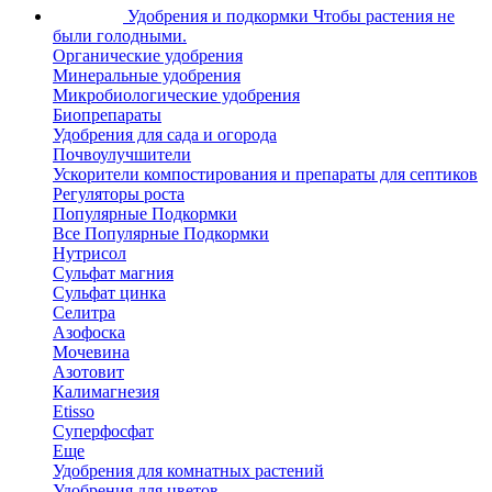
Удобрения и подкормки
Чтобы растения не
были голодными.
Органические удобрения
Минеральные удобрения
Микробиологические удобрения
Биопрепараты
Удобрения для сада и огорода
Почвоулучшители
Ускорители компостирования и препараты для септиков
Регуляторы роста
Популярные Подкормки
Все Популярные Подкормки
Нутрисол
Сульфат магния
Сульфат цинка
Селитра
Азофоска
Мочевина
Азотовит
Калимагнезия
Etisso
Суперфосфат
Еще
Удобрения для комнатных растений
Удобрения для цветов