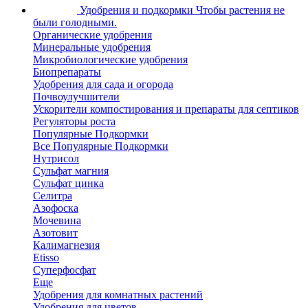
Удобрения и подкормки
Чтобы растения не
были голодными.
Органические удобрения
Минеральные удобрения
Микробиологические удобрения
Биопрепараты
Удобрения для сада и огорода
Почвоулучшители
Ускорители компостирования и препараты для септиков
Регуляторы роста
Популярные Подкормки
Все Популярные Подкормки
Нутрисол
Сульфат магния
Сульфат цинка
Селитра
Азофоска
Мочевина
Азотовит
Калимагнезия
Etisso
Суперфосфат
Еще
Удобрения для комнатных растений
Удобрения для цветов