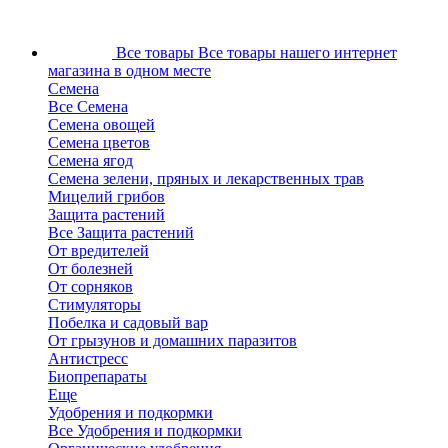
Все товары
Все товары нашего интернет
магазина в одном месте
Семена
Все Семена
Семена овощей
Семена цветов
Семена ягод
Семена зелени, пряных и лекарственных трав
Мицелий грибов
Защита растений
Все Защита растений
От вредителей
От болезней
От сорняков
Стимуляторы
Побелка и садовый вар
От грызунов и домашних паразитов
Антистресс
Биопрепараты
Еще
Удобрения и подкормки
Все Удобрения и подкормки