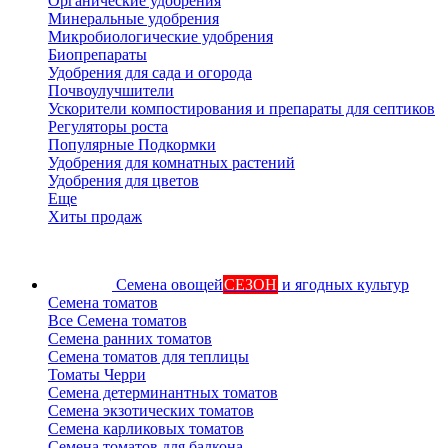
Органические удобрения
Минеральные удобрения
Микробиологические удобрения
Биопрепараты
Удобрения для сада и огорода
Почвоулучшители
Ускорители компостирования и препараты для септиков
Регуляторы роста
Популярные Подкормки
Удобрения для комнатных растений
Удобрения для цветов
Еще
Хиты продаж
Семена овощей
СЕЗОН
и ягодных культур
Семена томатов
Все Семена томатов
Семена ранних томатов
Семена томатов для теплицы
Томаты Черри
Семена детерминантных томатов
Семена экзотических томатов
Семена карликовых томатов
Семена томатов для балкона