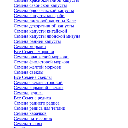
Семена краснокочанной капусты
Семена савойской капусты
Семена брюссельской капусты
Семена капусты кольраби
Семена листовой капусты Кале
Семена декоративной капусты
Семена капусты китайской
Семена капусты японской мизуна
Семена ранней капусты
Семена моркови
Все Семена моркови
Семена оранжевой моркови
Семена фиолетовой моркови
Семена желтой моркови
Семена свеклы
Все Семена свеклы
Семена свеклы столовой
Семена кормовой свеклы
Семена редиса
Все Семена редиса
Семена раннего редиса
Семена редиса для теплиц
Семена кабачков
Семена патиссонов
Семена тыквы