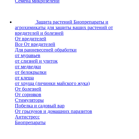
Семена микрозелени
Защита растений
Биопрепараты и
агрохимикаты для защиты ваших растений от
вредителей и болезней
От вредителей
Все От вредителей
Для ранневесеней обработки
от муравьев
от слизней и улиток
от медведки
от белокрылки
от клеща
от хруща (личинки майского жука)
От болезней
От сорняков
Стимуляторы
Побелка и садовый вар
От грызунов и домашних паразитов
Антистресс
Биопрепараты