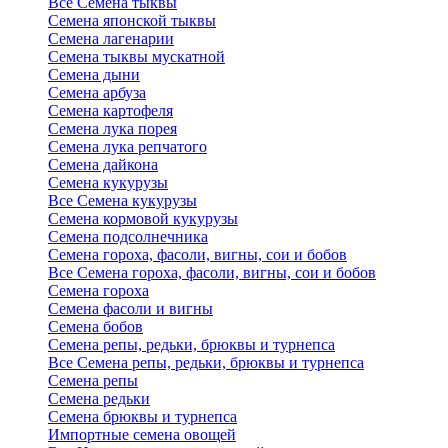
Все Семена тыквы
Семена японской тыквы
Семена лагенарии
Семена тыквы мускатной
Семена дыни
Семена арбуза
Семена картофеля
Семена лука порея
Семена лука репчатого
Семена дайкона
Семена кукурузы
Все Семена кукурузы
Семена кормовой кукурузы
Семена подсолнечника
Семена гороха, фасоли, вигны, сои и бобов
Все Семена гороха, фасоли, вигны, сои и бобов
Семена гороха
Семена фасоли и вигны
Семена бобов
Семена репы, редьки, брюквы и турнепса
Все Семена репы, редьки, брюквы и турнепса
Семена репы
Семена редьки
Семена брюквы и турнепса
Импортные семена овощей