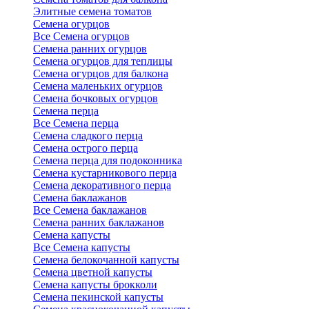
Элитные семена томатов
Семена огурцов
Все Семена огурцов
Семена ранних огурцов
Семена огурцов для теплицы
Семена огурцов для балкона
Семена маленьких огурцов
Семена бочковых огурцов
Семена перца
Все Семена перца
Семена сладкого перца
Семена острого перца
Семена перца для подоконника
Семена кустарникового перца
Семена декоративного перца
Семена баклажанов
Все Семена баклажанов
Семена ранних баклажанов
Семена капусты
Все Семена капусты
Семена белокочанной капусты
Семена цветной капусты
Семена капусты брокколи
Семена пекинской капусты