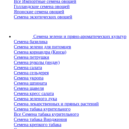
Все Импортные семена овощей
Голландские семена овощей
Японские семена овощей
Семена экзотических овощей
Семена зелени
и пряно-ароматических культур
Семена базилика
Семена зелени для питомцев
Семена кориандра (Кинза)
Семена петрушки
Семена руколы (индау)
Семена салата
Семена сельдерея
Семена укропа
Семена шпината
Семена щавеля
Семена кресс салата
Семена зеленого лука
Семена лекарственных и пряных растений
Семена табака курительного
Все Семена табака курительного
Семена табака Вирджиния
Семена крепкого табака