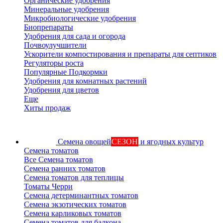
Органические удобрения
Минеральные удобрения
Микробиологические удобрения
Биопрепараты
Удобрения для сада и огорода
Почвоулучшители
Ускорители компостирования и препараты для септиков
Регуляторы роста
Популярные Подкормки
Удобрения для комнатных растений
Удобрения для цветов
Еще
Хиты продаж
Семена овощей
СЕЗОН
и ягодных культур
Семена томатов
Все Семена томатов
Семена ранних томатов
Семена томатов для теплицы
Томаты Черри
Семена детерминантных томатов
Семена экзотических томатов
Семена карликовых томатов
Семена томатов для балкона