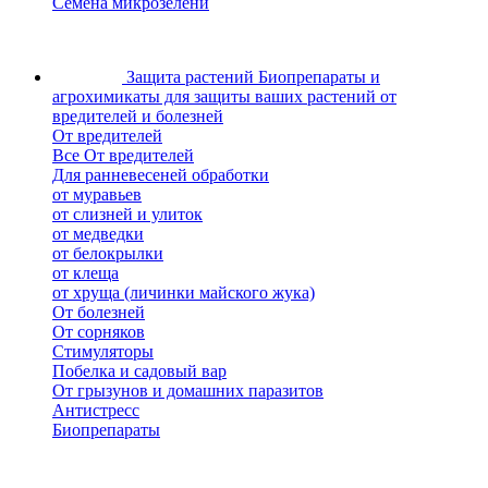
Семена микрозелени
Защита растений
Биопрепараты и
агрохимикаты для защиты ваших растений от
вредителей и болезней
От вредителей
Все От вредителей
Для ранневесеней обработки
от муравьев
от слизней и улиток
от медведки
от белокрылки
от клеща
от хруща (личинки майского жука)
От болезней
От сорняков
Стимуляторы
Побелка и садовый вар
От грызунов и домашних паразитов
Антистресс
Биопрепараты