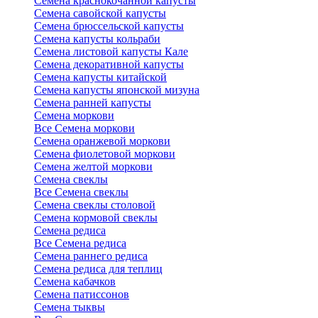
Семена краснокочанной капусты
Семена савойской капусты
Семена брюссельской капусты
Семена капусты кольраби
Семена листовой капусты Кале
Семена декоративной капусты
Семена капусты китайской
Семена капусты японской мизуна
Семена ранней капусты
Семена моркови
Все Семена моркови
Семена оранжевой моркови
Семена фиолетовой моркови
Семена желтой моркови
Семена свеклы
Все Семена свеклы
Семена свеклы столовой
Семена кормовой свеклы
Семена редиса
Все Семена редиса
Семена раннего редиса
Семена редиса для теплиц
Семена кабачков
Семена патиссонов
Семена тыквы