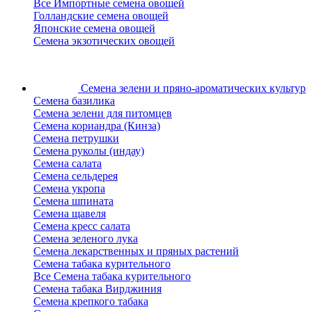
Все Импортные семена овощей
Голландские семена овощей
Японские семена овощей
Семена экзотических овощей
Семена зелени
и пряно-ароматических культур
Семена базилика
Семена зелени для питомцев
Семена кориандра (Кинза)
Семена петрушки
Семена руколы (индау)
Семена салата
Семена сельдерея
Семена укропа
Семена шпината
Семена щавеля
Семена кресс салата
Семена зеленого лука
Семена лекарственных и пряных растений
Семена табака курительного
Все Семена табака курительного
Семена табака Вирджиния
Семена крепкого табака