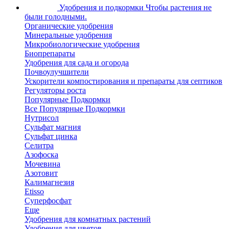
Удобрения и подкормки
Чтобы растения не
были голодными.
Органические удобрения
Минеральные удобрения
Микробиологические удобрения
Биопрепараты
Удобрения для сада и огорода
Почвоулучшители
Ускорители компостирования и препараты для септиков
Регуляторы роста
Популярные Подкормки
Все Популярные Подкормки
Нутрисол
Сульфат магния
Сульфат цинка
Селитра
Азофоска
Мочевина
Азотовит
Калимагнезия
Etisso
Суперфосфат
Еще
Удобрения для комнатных растений
Удобрения для цветов