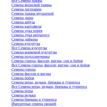
Все Семена тыквы
Семена японской тыквы
Семена лагенарии
Семена тыквы мускатной
Семена дыни
Семена арбуза
Семена картофеля
Семена лука порея
Семена лука репчатого
Семена дайкона
Семена кукурузы
Все Семена кукурузы
Семена кормовой кукурузы
Семена подсолнечника
Семена гороха, фасоли, вигны, сои и бобов
Все Семена гороха, фасоли, вигны, сои и бобов
Семена гороха
Семена фасоли и вигны
Семена бобов
Семена репы, редьки, брюквы и турнепса
Все Семена репы, редьки, брюквы и турнепса
Семена репы
Семена редьки
Семена брюквы и турнепса
Импортные семена овощей