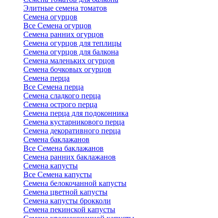
Элитные семена томатов
Семена огурцов
Все Семена огурцов
Семена ранних огурцов
Семена огурцов для теплицы
Семена огурцов для балкона
Семена маленьких огурцов
Семена бочковых огурцов
Семена перца
Все Семена перца
Семена сладкого перца
Семена острого перца
Семена перца для подоконника
Семена кустарникового перца
Семена декоративного перца
Семена баклажанов
Все Семена баклажанов
Семена ранних баклажанов
Семена капусты
Все Семена капусты
Семена белокочанной капусты
Семена цветной капусты
Семена капусты брокколи
Семена пекинской капусты