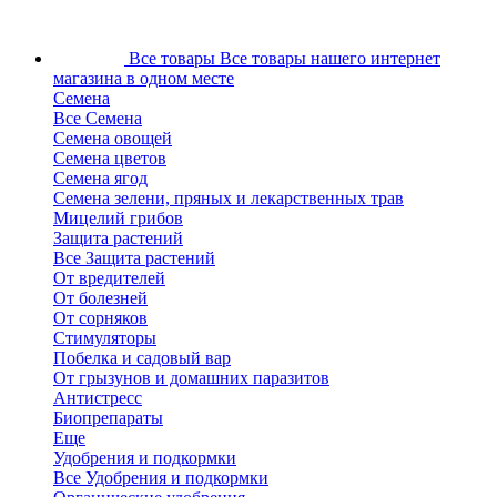
Все товары
Все товары нашего интернет
магазина в одном месте
Семена
Все Семена
Семена овощей
Семена цветов
Семена ягод
Семена зелени, пряных и лекарственных трав
Мицелий грибов
Защита растений
Все Защита растений
От вредителей
От болезней
От сорняков
Стимуляторы
Побелка и садовый вар
От грызунов и домашних паразитов
Антистресс
Биопрепараты
Еще
Удобрения и подкормки
Все Удобрения и подкормки