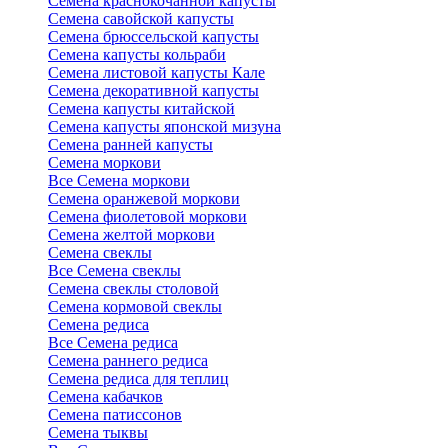
Семена краснокочанной капусты
Семена савойской капусты
Семена брюссельской капусты
Семена капусты кольраби
Семена листовой капусты Кале
Семена декоративной капусты
Семена капусты китайской
Семена капусты японской мизуна
Семена ранней капусты
Семена моркови
Все Семена моркови
Семена оранжевой моркови
Семена фиолетовой моркови
Семена желтой моркови
Семена свеклы
Все Семена свеклы
Семена свеклы столовой
Семена кормовой свеклы
Семена редиса
Все Семена редиса
Семена раннего редиса
Семена редиса для теплиц
Семена кабачков
Семена патиссонов
Семена тыквы