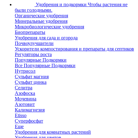
Удобрения и подкормки
Чтобы растения не
были голодными.
Органические удобрения
Минеральные удобрения
Микробиологические удобрения
Биопрепараты
Удобрения для сада и огорода
Почвоулучшители
Ускорители компостирования и препараты для септиков
Регуляторы роста
Популярные Подкормки
Все Популярные Подкормки
Нутрисол
Сульфат магния
Сульфат цинка
Селитра
Азофоска
Мочевина
Азотовит
Калимагнезия
Etisso
Суперфосфат
Еще
Удобрения для комнатных растений
Удобрения для цветов