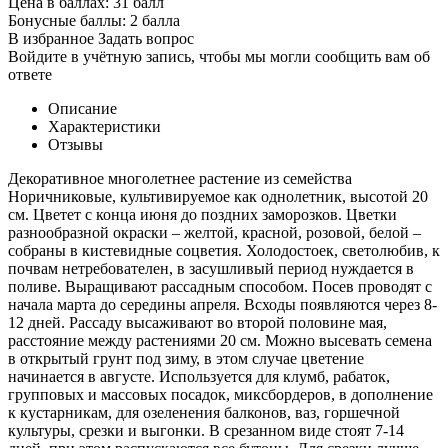
Цена в баллах:
31 балл
Бонусные баллы:
2 балла
В избранное
Задать вопрос
Войдите в учётную запись, чтобы мы могли сообщить вам об
ответе
Описание
Характеристики
Отзывы
Декоративное многолетнее растение из семейства
Норичниковые, культивируемое как однолетник, высотой 20
см. Цветет с конца июня до поздних заморозков. Цветки
разнообразной окраски – желтой, красной, розовой, белой –
собраны в кистевидные соцветия. Холодостоек, светолюбив, к
почвам нетребователен, в засушливый период нуждается в
поливе. Выращивают рассадным способом. Посев проводят с
начала марта до середины апреля. Всходы появляются через 8-
12 дней. Рассаду высаживают во второй половине мая,
расстояние между растениями 20 см. Можно высевать семена
в открытый грунт под зиму, в этом случае цветение
начинается в августе. Используется для клумб, рабаток,
групповых и массовых посадок, миксбордеров, в дополнение
к кустарникам, для озеленения балконов, ваз, горшечной
культуры, срезки и выгонки. В срезанном виде стоят 7-14