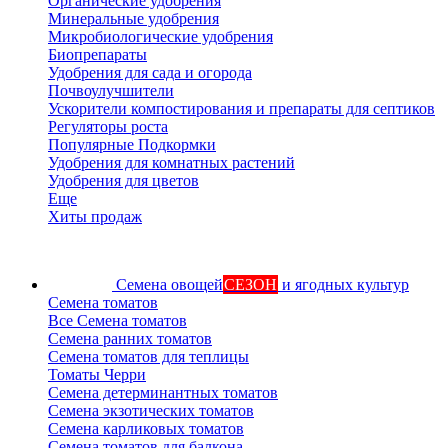
Органические удобрения
Минеральные удобрения
Микробиологические удобрения
Биопрепараты
Удобрения для сада и огорода
Почвоулучшители
Ускорители компостирования и препараты для септиков
Регуляторы роста
Популярные Подкормки
Удобрения для комнатных растений
Удобрения для цветов
Еще
Хиты продаж
Семена овощей
СЕЗОН
и ягодных культур
Семена томатов
Все Семена томатов
Семена ранних томатов
Семена томатов для теплицы
Томаты Черри
Семена детерминантных томатов
Семена экзотических томатов
Семена карликовых томатов
Семена томатов для балкона