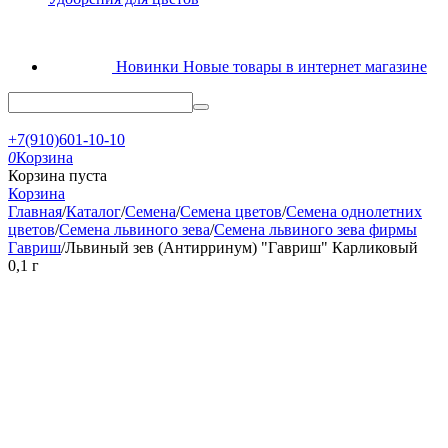
Новинки
Новые товары в интернет магазине
+7(910)601-10-10
0
Корзина
Корзина пуста
Корзина
Главная
/
Каталог
/
Семена
/
Семена цветов
/
Семена однолетних
цветов
/
Семена львиного зева
/
Семена львиного зева фирмы
Гавриш
/
Львиный зев (Антирринум) "Гавриш" Карликовый
0,1 г