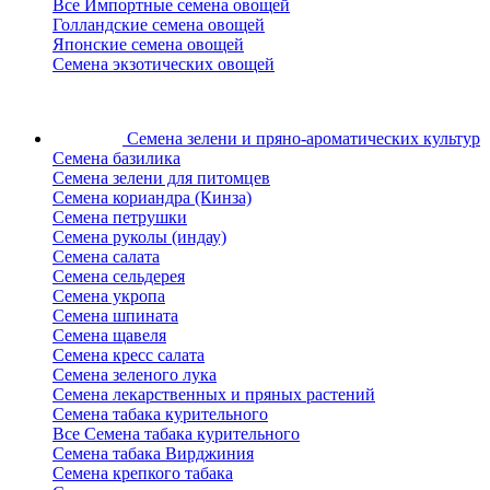
Все Импортные семена овощей
Голландские семена овощей
Японские семена овощей
Семена экзотических овощей
Семена зелени
и пряно-ароматических культур
Семена базилика
Семена зелени для питомцев
Семена кориандра (Кинза)
Семена петрушки
Семена руколы (индау)
Семена салата
Семена сельдерея
Семена укропа
Семена шпината
Семена щавеля
Семена кресс салата
Семена зеленого лука
Семена лекарственных и пряных растений
Семена табака курительного
Все Семена табака курительного
Семена табака Вирджиния
Семена крепкого табака