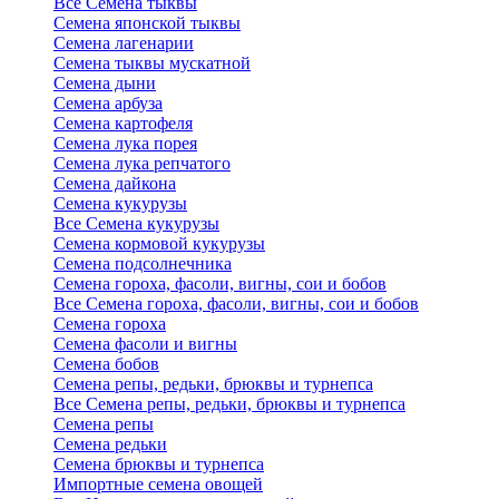
Все Семена тыквы
Семена японской тыквы
Семена лагенарии
Семена тыквы мускатной
Семена дыни
Семена арбуза
Семена картофеля
Семена лука порея
Семена лука репчатого
Семена дайкона
Семена кукурузы
Все Семена кукурузы
Семена кормовой кукурузы
Семена подсолнечника
Семена гороха, фасоли, вигны, сои и бобов
Все Семена гороха, фасоли, вигны, сои и бобов
Семена гороха
Семена фасоли и вигны
Семена бобов
Семена репы, редьки, брюквы и турнепса
Все Семена репы, редьки, брюквы и турнепса
Семена репы
Семена редьки
Семена брюквы и турнепса
Импортные семена овощей