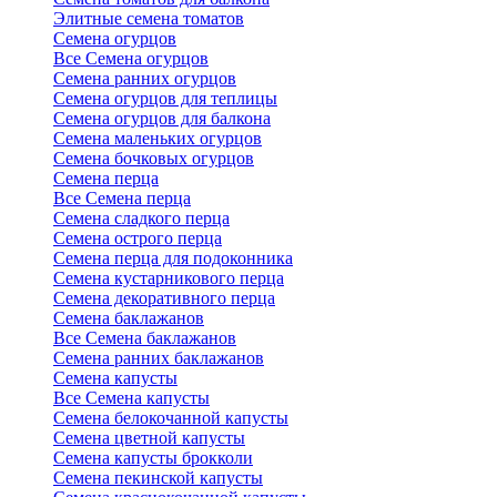
Элитные семена томатов
Семена огурцов
Все Семена огурцов
Семена ранних огурцов
Семена огурцов для теплицы
Семена огурцов для балкона
Семена маленьких огурцов
Семена бочковых огурцов
Семена перца
Все Семена перца
Семена сладкого перца
Семена острого перца
Семена перца для подоконника
Семена кустарникового перца
Семена декоративного перца
Семена баклажанов
Все Семена баклажанов
Семена ранних баклажанов
Семена капусты
Все Семена капусты
Семена белокочанной капусты
Семена цветной капусты
Семена капусты брокколи
Семена пекинской капусты