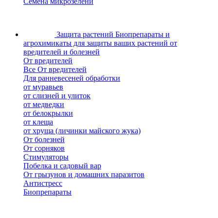
Семена микрозелени
Защита растений
Биопрепараты и
агрохимикаты для защиты ваших растений от
вредителей и болезней
От вредителей
Все От вредителей
Для ранневесеней обработки
от муравьев
от слизней и улиток
от медведки
от белокрылки
от клеща
от хруща (личинки майского жука)
От болезней
От сорняков
Стимуляторы
Побелка и садовый вар
От грызунов и домашних паразитов
Антистресс
Биопрепараты