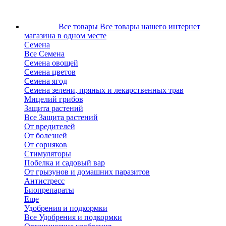
Все товары
Все товары нашего интернет
магазина в одном месте
Семена
Все Семена
Семена овощей
Семена цветов
Семена ягод
Семена зелени, пряных и лекарственных трав
Мицелий грибов
Защита растений
Все Защита растений
От вредителей
От болезней
От сорняков
Стимуляторы
Побелка и садовый вар
От грызунов и домашних паразитов
Антистресс
Биопрепараты
Еще
Удобрения и подкормки
Все Удобрения и подкормки