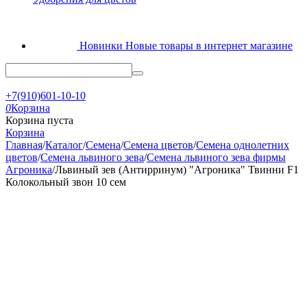
Новинки
Новые товары в интернет магазине
+7(910)601-10-10
0
Корзина
Корзина пуста
Корзина
Главная
/
Каталог
/
Семена
/
Семена цветов
/
Семена однолетних
цветов
/
Семена львиного зева
/
Семена львиного зева фирмы
Агроника
/
Львиный зев (Антирринум) "Агроника" Твинни F1
Колокольный звон 10 сем