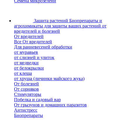
Семена микрозелени
Защита растений
Биопрепараты и
агрохимикаты для защиты ваших растений от
вредителей и болезней
От вредителей
Все От вредителей
Для ранневесеней обработки
от муравьев
от слизней и улиток
от медведки
от белокрылки
от клеща
от хруща (личинки майского жука)
От болезней
От сорняков
Стимуляторы
Побелка и садовый вар
От грызунов и домашних паразитов
Антистресс
Биопрепараты