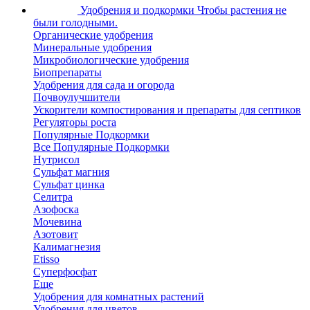
Удобрения и подкормки
Чтобы растения не
были голодными.
Органические удобрения
Минеральные удобрения
Микробиологические удобрения
Биопрепараты
Удобрения для сада и огорода
Почвоулучшители
Ускорители компостирования и препараты для септиков
Регуляторы роста
Популярные Подкормки
Все Популярные Подкормки
Нутрисол
Сульфат магния
Сульфат цинка
Селитра
Азофоска
Мочевина
Азотовит
Калимагнезия
Etisso
Суперфосфат
Еще
Удобрения для комнатных растений
Удобрения для цветов