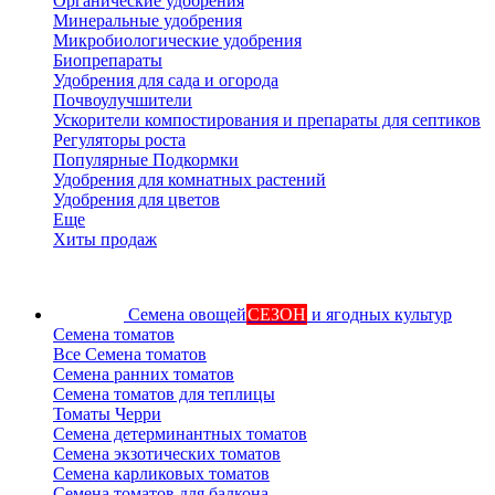
Органические удобрения
Минеральные удобрения
Микробиологические удобрения
Биопрепараты
Удобрения для сада и огорода
Почвоулучшители
Ускорители компостирования и препараты для септиков
Регуляторы роста
Популярные Подкормки
Удобрения для комнатных растений
Удобрения для цветов
Еще
Хиты продаж
Семена овощей
СЕЗОН
и ягодных культур
Семена томатов
Все Семена томатов
Семена ранних томатов
Семена томатов для теплицы
Томаты Черри
Семена детерминантных томатов
Семена экзотических томатов
Семена карликовых томатов
Семена томатов для балкона