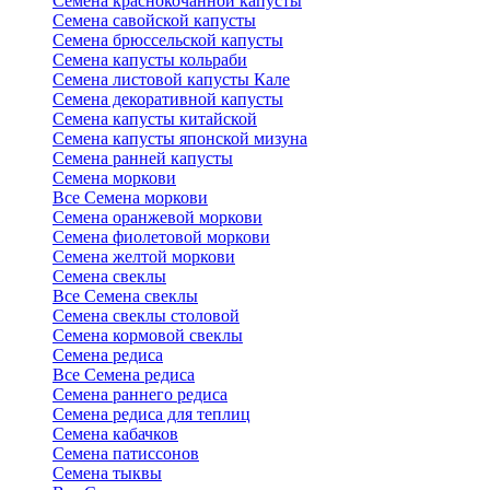
Семена краснокочанной капусты
Семена савойской капусты
Семена брюссельской капусты
Семена капусты кольраби
Семена листовой капусты Кале
Семена декоративной капусты
Семена капусты китайской
Семена капусты японской мизуна
Семена ранней капусты
Семена моркови
Все Семена моркови
Семена оранжевой моркови
Семена фиолетовой моркови
Семена желтой моркови
Семена свеклы
Все Семена свеклы
Семена свеклы столовой
Семена кормовой свеклы
Семена редиса
Все Семена редиса
Семена раннего редиса
Семена редиса для теплиц
Семена кабачков
Семена патиссонов
Семена тыквы