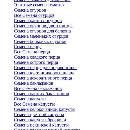
Элитные семена томатов
Семена огурцов
Все Семена огурцов
Семена ранних огурцов
Семена огурцов для теплицы
Семена огурцов для балкона
Семена маленьких огурцов
Семена бочковых огурцов
Семена перца
Все Семена перца
Семена сладкого перца
Семена острого перца
Семена перца для подоконника
Семена кустарникового перца
Семена декоративного перца
Семена баклажанов
Все Семена баклажанов
Семена ранних баклажанов
Семена капусты
Все Семена капусты
Семена белокочанной капусты
Семена цветной капусты
Семена капусты брокколи
Семена пекинской капусты