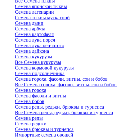
Все Семена тыквы
Семена японской тыквы
Семена лагенарии
Семена тыквы мускатной
Семена дыни
Семена арбуза
Семена картофеля
Семена лука порея
Семена лука репчатого
Семена дайкона
Семена кукурузы
Все Семена кукурузы
Семена кормовой кукурузы
Семена подсолнечника
Семена гороха, фасоли, вигны, сои и бобов
Все Семена гороха, фасоли, вигны, сои и бобов
Семена гороха
Семена фасоли и вигны
Семена бобов
Семена репы, редьки, брюквы и турнепса
Все Семена репы, редьки, брюквы и турнепса
Семена репы
Семена редьки
Семена брюквы и турнепса
Импортные семена овощей