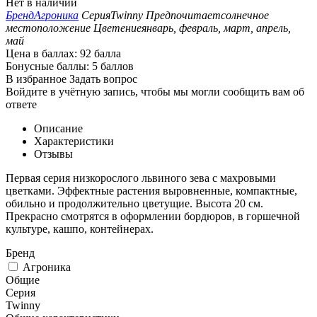
Нет в наличии
Бренд
Агроника
Серия
Twinny
Предпочитает
солнечное
местоположение
Цветение
январь, февраль, март, апрель,
май
Цена в баллах:
92 балла
Бонусные баллы:
5 баллов
В избранное
Задать вопрос
Войдите в учётную запись, чтобы мы могли сообщить вам об
ответе
Описание
Характеристики
Отзывы
Первая серия низкорослого львиного зева с махровыми
цветками. Эффектные растения выровненные, компактные,
обильно и продолжительно цветущие. Высота 20 см.
Прекрасно смотрятся в оформлении бордюров, в горшечной
культуре, кашпо, контейнерах.
Бренд
Агроника
Общие
Серия
Twinny