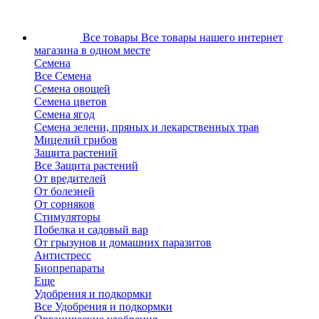
Все товары
Все товары нашего интернет
магазина в одном месте
Семена
Все Семена
Семена овощей
Семена цветов
Семена ягод
Семена зелени, пряных и лекарственных трав
Мицелий грибов
Защита растений
Все Защита растений
От вредителей
От болезней
От сорняков
Стимуляторы
Побелка и садовый вар
От грызунов и домашних паразитов
Антистресс
Биопрепараты
Еще
Удобрения и подкормки
Все Удобрения и подкормки