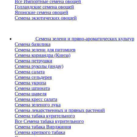
Все Импортные семена овощей
Голландские семена овощей
Японские семена овощей
Семена экзотических овощей
Семена зелени
и пряно-ароматических культур
Семена базилика
Семена зелени для питомцев
Семена кориандра (Кинза)
Семена петрушки
Семена руколы (индау)
Семена салата
Семена сельдерея
Семена укропа
Семена шпината
Семена щавеля
Семена кресс салата
Семена зеленого лука
Семена лекарственных и пряных растений
Семена табака курительного
Все Семена табака курительного
Семена табака Вирджиния
Семена крепкого табака