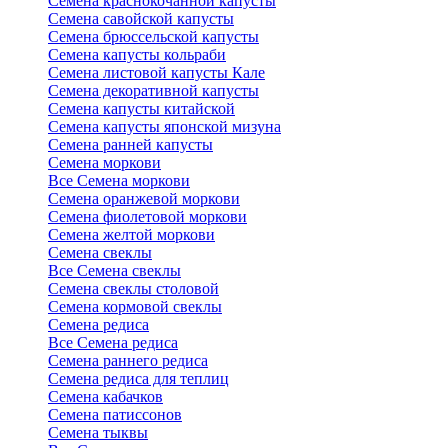
Семена краснокочанной капусты
Семена савойской капусты
Семена брюссельской капусты
Семена капусты кольраби
Семена листовой капусты Кале
Семена декоративной капусты
Семена капусты китайской
Семена капусты японской мизуна
Семена ранней капусты
Семена моркови
Все Семена моркови
Семена оранжевой моркови
Семена фиолетовой моркови
Семена желтой моркови
Семена свеклы
Все Семена свеклы
Семена свеклы столовой
Семена кормовой свеклы
Семена редиса
Все Семена редиса
Семена раннего редиса
Семена редиса для теплиц
Семена кабачков
Семена патиссонов
Семена тыквы