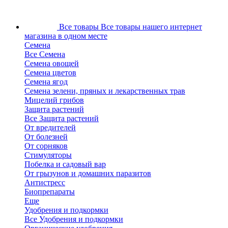
Все товары
Все товары нашего интернет
магазина в одном месте
Семена
Все Семена
Семена овощей
Семена цветов
Семена ягод
Семена зелени, пряных и лекарственных трав
Мицелий грибов
Защита растений
Все Защита растений
От вредителей
От болезней
От сорняков
Стимуляторы
Побелка и садовый вар
От грызунов и домашних паразитов
Антистресс
Биопрепараты
Еще
Удобрения и подкормки
Все Удобрения и подкормки