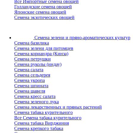
Все Импортные семена овощей
Голландские семена овощей
Японские семена овощей
Семена экзотических овощей
Семена зелени
и пряно-ароматических культур
Семена базилика
Семена зелени для питомцев
Семена кориандра (Кинза)
Семена петрушки
Семена руколы (индау)
Семена салата
Семена сельдерея
Семена укропа
Семена шпината
Семена щавеля
Семена кресс салата
Семена зеленого лука
Семена лекарственных и пряных растений
Семена табака курительного
Все Семена табака курительного
Семена табака Вирджиния
Семена крепкого табака