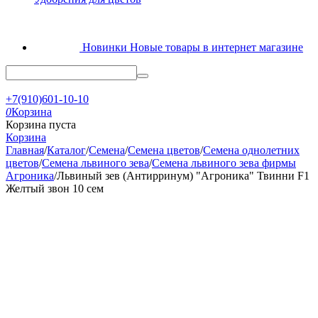
Новинки
Новые товары в интернет магазине
+7(910)601-10-10
0
Корзина
Корзина пуста
Корзина
Главная
/
Каталог
/
Семена
/
Семена цветов
/
Семена однолетних
цветов
/
Семена львиного зева
/
Семена львиного зева фирмы
Агроника
/
Львиный зев (Антирринум) "Агроника" Твинни F1
Желтый звон 10 сем