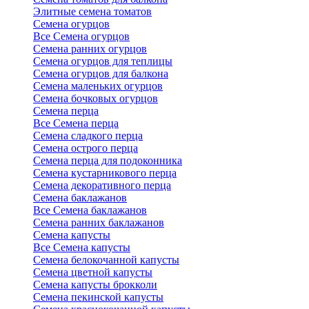
Элитные семена томатов
Семена огурцов
Все Семена огурцов
Семена ранних огурцов
Семена огурцов для теплицы
Семена огурцов для балкона
Семена маленьких огурцов
Семена бочковых огурцов
Семена перца
Все Семена перца
Семена сладкого перца
Семена острого перца
Семена перца для подоконника
Семена кустарникового перца
Семена декоративного перца
Семена баклажанов
Все Семена баклажанов
Семена ранних баклажанов
Семена капусты
Все Семена капусты
Семена белокочанной капусты
Семена цветной капусты
Семена капусты брокколи
Семена пекинской капусты