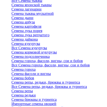
Все Семена тыквы
Семена японской тыквы
Семена лагенарии
Семена тыквы мускатной
Семена дыни
Семена арбуза
Семена картофеля
Семена лука порея
Семена лука репчатого
Семена дайкона
Семена кукурузы
Все Семена кукурузы
Семена кормовой кукурузы
Семена подсолнечника
Семена гороха, фасоли, вигны, сои и бобов
Все Семена гороха, фасоли, вигны, сои и бобов
Семена гороха
Семена фасоли и вигны
Семена бобов
Семена репы, редьки, брюквы и турнепса
Все Семена репы, редьки, брюквы и турнепса
Семена репы
Семена редьки
Семена брюквы и турнепса
Импортные семена овощей