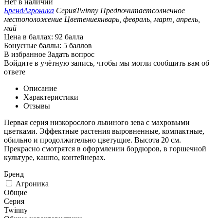
Нет в наличии
Бренд
Агроника
Серия
Twinny
Предпочитает
солнечное
местоположение
Цветение
январь, февраль, март, апрель,
май
Цена в баллах:
92 балла
Бонусные баллы:
5 баллов
В избранное
Задать вопрос
Войдите в учётную запись, чтобы мы могли сообщить вам об
ответе
Описание
Характеристики
Отзывы
Первая серия низкорослого львиного зева с махровыми
цветками. Эффектные растения выровненные, компактные,
обильно и продолжительно цветущие. Высота 20 см.
Прекрасно смотрятся в оформлении бордюров, в горшечной
культуре, кашпо, контейнерах.
Бренд
Агроника
Общие
Серия
Twinny