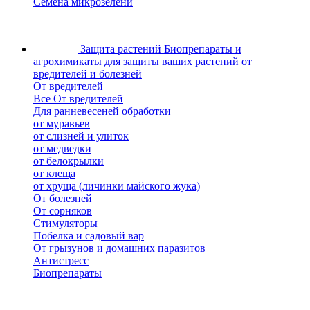
Семена микрозелени
Защита растений
Биопрепараты и
агрохимикаты для защиты ваших растений от
вредителей и болезней
От вредителей
Все От вредителей
Для ранневесеней обработки
от муравьев
от слизней и улиток
от медведки
от белокрылки
от клеща
от хруща (личинки майского жука)
От болезней
От сорняков
Стимуляторы
Побелка и садовый вар
От грызунов и домашних паразитов
Антистресс
Биопрепараты