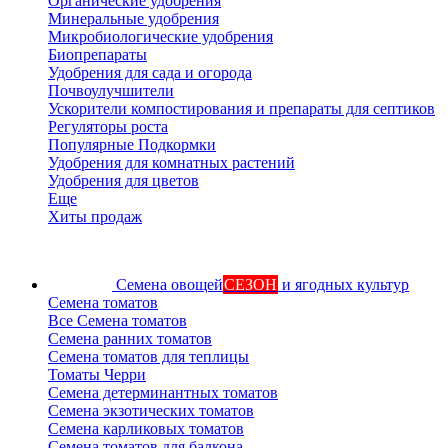
Органические удобрения
Минеральные удобрения
Микробиологические удобрения
Биопрепараты
Удобрения для сада и огорода
Почвоулучшители
Ускорители компостирования и препараты для септиков
Регуляторы роста
Популярные Подкормки
Удобрения для комнатных растений
Удобрения для цветов
Еще
Хиты продаж
Семена овощей
СЕЗОН
и ягодных культур
Семена томатов
Все Семена томатов
Семена ранних томатов
Семена томатов для теплицы
Томаты Черри
Семена детерминантных томатов
Семена экзотических томатов
Семена карликовых томатов
Семена томатов для балкона