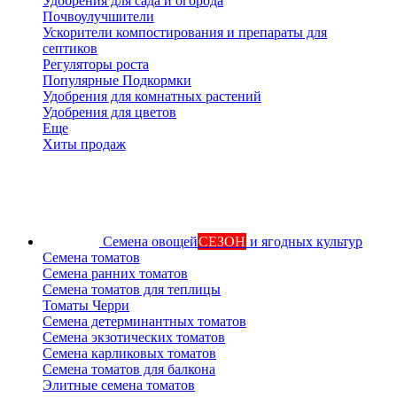
Удобрения для сада и огорода
Почвоулучшители
Ускорители компостирования и препараты для
септиков
Регуляторы роста
Популярные Подкормки
Удобрения для комнатных растений
Удобрения для цветов
Еще
Хиты продаж
Семена овощей
СЕЗОН
и ягодных культур
Семена томатов
Семена ранних томатов
Семена томатов для теплицы
Томаты Черри
Семена детерминантных томатов
Семена экзотических томатов
Семена карликовых томатов
Семена томатов для балкона
Элитные семена томатов