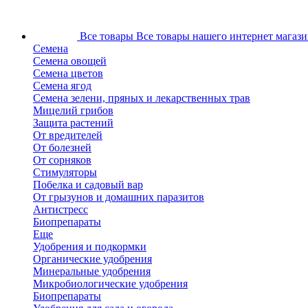
Все товары
Все товары нашего интернет магази
Семена
Семена овощей
Семена цветов
Семена ягод
Семена зелени, пряных и лекарственных трав
Мицелий грибов
Защита растений
От вредителей
От болезней
От сорняков
Стимуляторы
Побелка и садовый вар
От грызунов и домашних паразитов
Антистресс
Биопрепараты
Еще
Удобрения и подкормки
Органические удобрения
Минеральные удобрения
Микробиологические удобрения
Биопрепараты