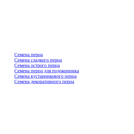
Семена перца
Семена сладкого перца
Семена острого перца
Семена перца для подоконника
Семена кустарникового перца
Семена декоративного перца